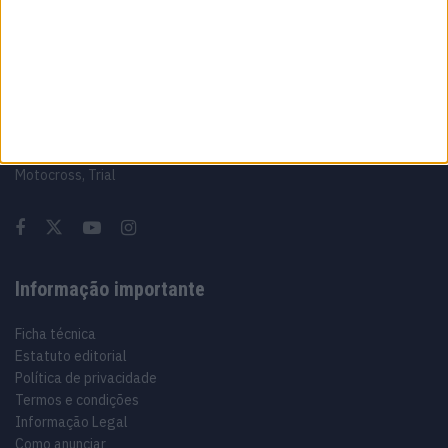
Sobre
Especialistas em Motos, MotoGP, MXGP, Enduro, SuperBikes,
Motocross, Trial
Informação importante
Ficha técnica
Estatuto editorial
Política de privacidade
Termos e condições
Informação Legal
Como anunciar