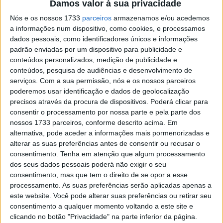
Damos valor à sua privacidade
compressão do nervo radial, impressionou ao qualificar-
Nós e os nossos 1733
parceiros
armazenamos e/ou acedemos
se como o melhor piloto Ducati, na quarta posição, e ao
a informações num dispositivo, como cookies, e processamos
assumir a liderança logo na primeira curva,
dados pessoais, como identificadores únicos e informações
ultrapassando as Aprilia na travagem para a Curva 1.
padrão enviadas por um dispositivo para publicidade e
conteúdos personalizados, medição de publicidade e
Contudo, a liderança durou pouco. Embora o problema
conteúdos, pesquisa de audiências e desenvolvimento de
no nervo pareça estar resolvido, o espanhol ainda não
serviços.
Com a sua permissão, nós e os nossos parceiros
poderemos usar identificação e dados de geolocalização
tem força suficiente para manter um ritmo elevado
precisos através da procura de dispositivos. Poderá clicar para
durante toda a distância da corrida e admitiu que
consentir o processamento por nossa parte e pela parte dos
esperava terminar apenas em sétimo lugar.
nossos 1733 parceiros, conforme descrito acima. Em
alternativa, pode aceder a informações mais pormenorizadas e
Artigos relacionados
alterar as suas preferências antes de consentir ou recusar o
consentimento.
Tenha em atenção que algum processamento
dos seus dados pessoais poderá não exigir o seu
MotoGP: Ducati domina segundo dia de
consentimento, mas que tem o direito de se opor a esse
testes das futuras 850cc
processamento. As suas preferências serão aplicadas apenas a
7 AGOSTO, 2026
este website. Você pode alterar suas preferências ou retirar seu
consentimento a qualquer momento voltando a este site e
MotoGP: Tensão entre KTM e Viñales?
clicando no botão "Privacidade" na parte inferior da página.
Steiner admite ‘fricção’ entre as partes