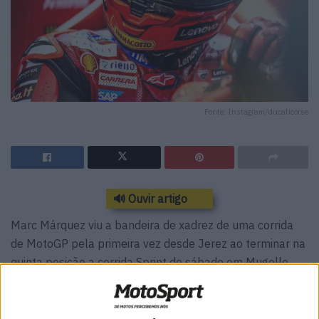
Fonte: Instagram/ducaticorse
🔊 Ouvir artigo
Marc Márquez viu a bandeira de xadrez de uma corrida
de MotoGP pela primeira vez desde Jerez ao terminar na
quinta posição a corrida Sprint de sábado em Mugello.
O campeão do mundo em título, que regressou à
competição após uma cirurgia ao ombro para aliviar a