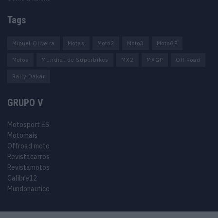
Tags
Miguel Oliveira
Motas
Moto2
Moto3
MotoGP
Motos
Mundial de Superbikes
MX2
MXGP
Off Road
Rally Dakar
GRUPO V
Motosport ES
Motomais
Offroad moto
Revistacarros
Revistamotos
Calibre12
Mundonautico