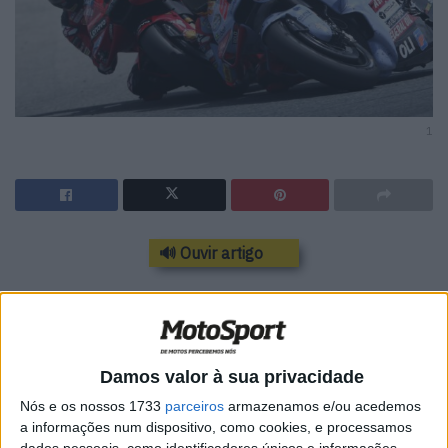
1
🔊 Ouvir artigo
Marc Márquez afirma ter sido
“inteligente
o suficiente para desistir”
antes de uma
potencial queda na luta com Francesco
Damos valor à sua privacidade
Bagnaia na corrida de Jerez.
Nós e os nossos 1733
parceiros
armazenamos e/ou acedemos
a informações num dispositivo, como cookies, e processamos
O #93 da Gresini garantiu o seu melhor resultado desde
dados pessoais, como identificadores únicos e informações