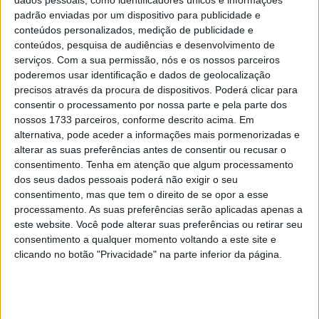
que ingressou na Ducati no MotoGP espanhol , embora a
padrão enviadas por um dispositivo para publicidade e
vitória estivesse ao seu alcance após duas tentativas de
conteúdos personalizados, medição de publicidade e
ultrapassagem sobre Francesco Bagnaia. Ambos
conteúdos, pesquisa de audiências e desenvolvimento de
serviços.
Com a sua permissão, nós e os nossos parceiros
chegaram a par à curva 9, quando Márquez mergulhou
poderemos usar identificação e dados de geolocalização
por dentro de Bagnaia, e na primeira tentativa o contato
precisos através da procura de dispositivos. Poderá clicar para
foi feito na direção da curva dez.
consentir o processamento por nossa parte e pela parte dos
nossos 1733 parceiros, conforme descrito acima. Em
“Sou um dos pilotos que diz sempre que isto são as
alternativa, pode aceder a informações mais pormenorizadas e
corridas. Às vezes o contacto pode acontecer. Hoje é
alterar as suas preferências antes de consentir ou recusar o
consentimento.
Tenha em atenção que algum processamento
verdade que fui inteligente o suficiente para desistir na
dos seus dados pessoais poderá não exigir o seu
hora certa, porque senão o Pecco, ou eu, ou nós dois,
consentimento, mas que tem o direito de se opor a esse
cairíamos. Quando entrei na curva dez e recebi o impacto
processamento. As suas preferências serão aplicadas apenas a
da roda dianteira no braço e na perna, quase perdi o
este website. Você pode alterar suas preferências ou retirar seu
consentimento a qualquer momento voltando a este site e
controle da traseira. Fechei o acelerador para não subir e
clicando no botão "Privacidade" na parte inferior da página.
perdi a posição, mas ganhei 20 pontos.
Às vezes o piloto
que recebe o impacto consegue evitá-lo e desta vez fui
inteligente o suficiente para evitar a queda e reagir bem
ao contato do Pecco. Como isse em Portimão, é um