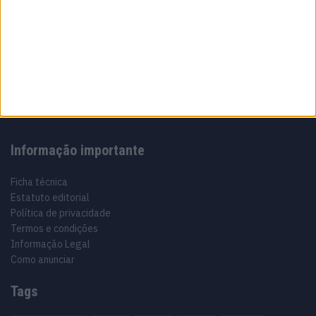
Sobre
Especialistas em Motos, MotoGP, MXGP, Enduro, SuperBikes,
Motocross, Trial
Informação importante
Ficha técnica
Estatuto editorial
Política de privacidade
Termos e condições
Informação Legal
Como anunciar
Tags