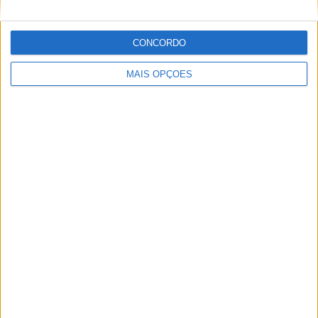
Apaixonado por motos desde muito cedo, está desde há
muito ligado à Comunicação Social, tendo trabalhado em
CONCORDO
diversos meios como AutoHoje, revista Motociclismo,
jornal Volante, revista MotoMagazine e Autosport, entre
MAIS OPÇÕES
outros.
Artigos relacionados
MotoGP: Iker Lecuona ambiciona Top 10 em
Silverstone
POR
MIGUEL FRAGOSO
6 AGOSTO, 2026