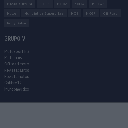
Miguel Oliveira
Motas
Moto2
Moto3
MotoGP
Motos
Mundial de Superbikes
MX2
MXGP
Off Road
Rally Dakar
GRUPO V
Motosport ES
Motomais
Offroad moto
Revistacarros
Revistamotos
Calibre12
Mundonautico
© 2024 Motosport copyright