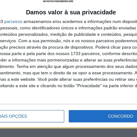
e voltar um pouco a pensar na nossa temporada.
Damos valor à sua privacidade
erminámos a corrida ficámos sempre entre os três
é um grande resultado. Cair ou, em todo o caso, ter tido
33
parceiros
armazenamos e/ou acedemos a informações num dispositi
essoais, como identificadores únicos e informações padrão enviadas 
o ajudou certamente. Mas, em certas situações, perder
conteúdos personalizados, medição de publicidade e conteúdos, pesqui
ente o que fazer para não voltar a cometer erros.”
serviços.
Com a sua permissão, nós e os nossos parceiros poderemos 
ção precisos através da procura de dispositivos. Poderá clicar para co
ossa parte e pela parte dos nossos 1733 parceiros, conforme descrit
eder a informações mais pormenorizadas e alterar as suas preferência
timento.
Tenha em atenção que algum processamento dos seus dados
nsentimento, mas que tem o direito de se opor a esse processamento. A
as a este website. Você pode alterar suas preferências ou retirar seu
ndez
MotoGP: Argentina cada vez
ória da
mais perto de voltar ao
tando a este site e clicando no botão "Privacidade" na parte inferior 
ã-
Mundial em 2027
9 AGOSTO, 2026
AIS OPÇÕES
CONCORDO