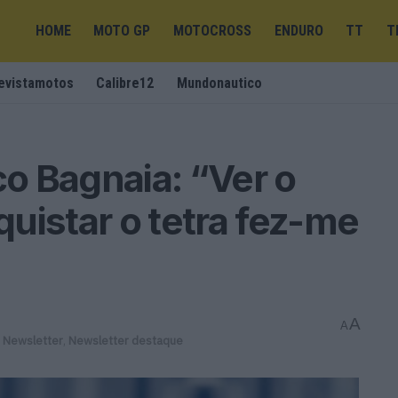
HOME
MOTO GP
MOTOCROSS
ENDURO
TT
T
evistamotos
Calibre12
Mundonautico
o Bagnaia: “Ver o
uistar o tetra fez-me
A
A
,
Newsletter
,
Newsletter destaque