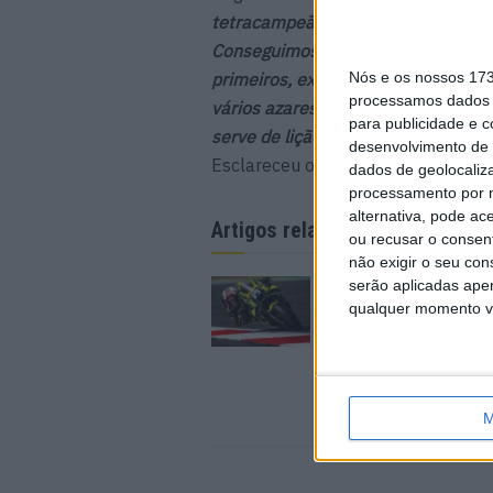
tetracampeão mundial e isso fez-m
Conseguimos muito e sempre que t
primeiros, excluindo Austin, e isso 
Nós e os nossos 17
processamos dados p
vários azares, como aconteceu, nã
para publicidade e 
serve de lição e sabemos perfeitam
desenvolvimento de 
Esclareceu o turinense de 27 anos.
dados de geolocaliza
processamento por n
alternativa, pode ac
Artigos relacionados
ou recusar o consen
não exigir o seu co
serão aplicadas apen
MotoGP: Raúl Ferná
conquista a maior vit
qualquer momento vol
carreira no GP da Gr
Bretanha
9 AGOSTO, 2026
M