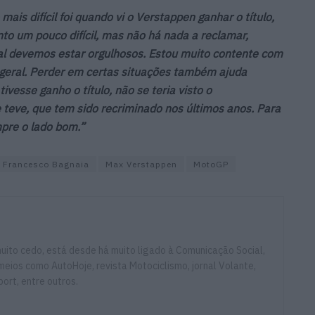
is difícil foi quando vi o Verstappen ganhar o título,
o um pouco difícil, mas não há nada a reclamar,
ual devemos estar orgulhosos. Estou muito contente com
geral. Perder em certas situações também ajuda
ivesse ganho o título, não se teria visto o
teve, que tem sido recriminado nos últimos anos. Para
mpre o lado bom.”
Francesco Bagnaia
Max Verstappen
MotoGP
ito cedo, está desde há muito ligado à Comunicação Social,
eios como AutoHoje, revista Motociclismo, jornal Volante,
ort, entre outros.