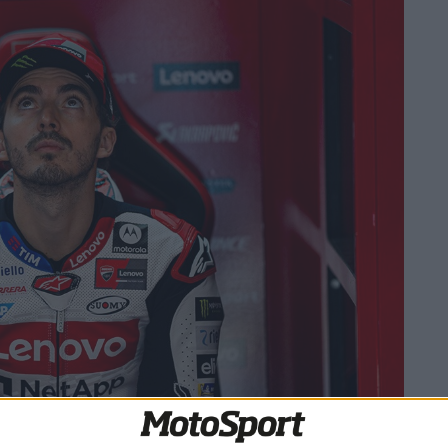
rstappen:
“Pensei no facto de que eu também podia ser