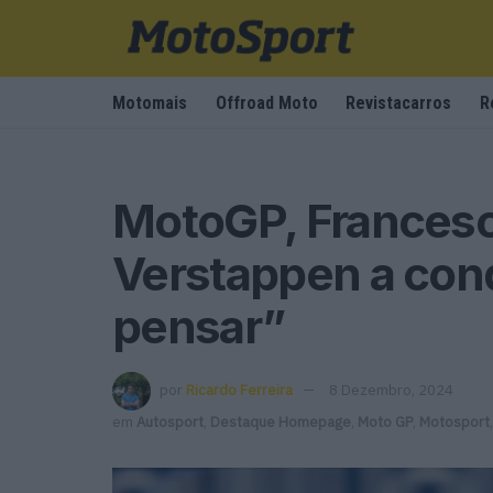
Motomais
Offroad Moto
Revistacarros
R
MotoGP, Francesc
Verstappen a conq
pensar”
por
Ricardo Ferreira
8 Dezembro, 2024
em
Autosport
,
Destaque Homepage
,
Moto GP
,
Motosport