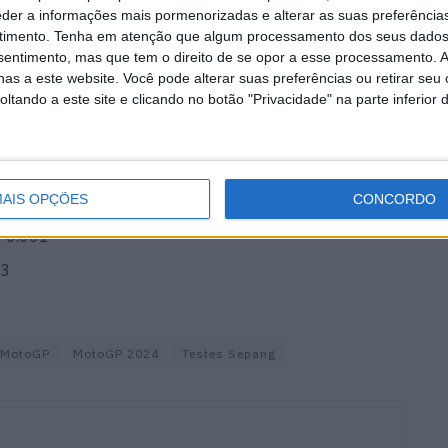
eder a informações mais pormenorizadas e alterar as suas preferência
2
timento.
Tenha em atenção que algum processamento dos seus dados
nsentimento, mas que tem o direito de se opor a esse processamento. A
33
as a este website. Você pode alterar suas preferências ou retirar seu
6
tando a este site e clicando no botão "Privacidade" na parte inferior 
09
8
AIS OPÇÕES
CONCORDO
+ 0.661
83
MotoGP
MotoGP 2024
Testes Sepang