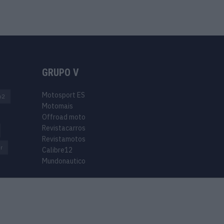
GRUPO V
Motosport ES
o2
Motomais
Offroad moto
Revistacarros
Revistamotos
r
Calibre12
Mundonautico