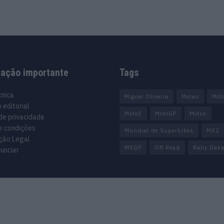
mação importante
Tags
cnica
Miguel Oliveira
Motas
Mot
 editorial
Moto3
MotoGP
Motos
 de privacidade
e condições
Mundial de Superbikes
MX2
ção Legal
MXGP
Off Road
Rally Daka
unciar