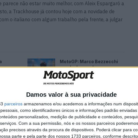
je parece não estar muito melhor, com Aleix Espargaró a
esto, a Trackhouse já contou hoje com a novidade de
com o italiano com algum trabalho pela frente, a julgar
a
MotoGP: Marco Bezzecchi
recebe luz verde para correr
em Silverstone
6 AGOSTO, 2026
Damos valor à sua privacidade
33
parceiros
armazenamos e/ou acedemos a informações num dispositi
essoais, como identificadores únicos e informações padrão enviadas 
conteúdos personalizados, medição de publicidade e conteúdos, pesqui
serviços.
Com a sua permissão, nós e os nossos parceiros poderemos 
ção precisos através da procura de dispositivos. Poderá clicar para co
ossa parte e pela parte dos nossos 1733 parceiros, conforme descrit
:56.682