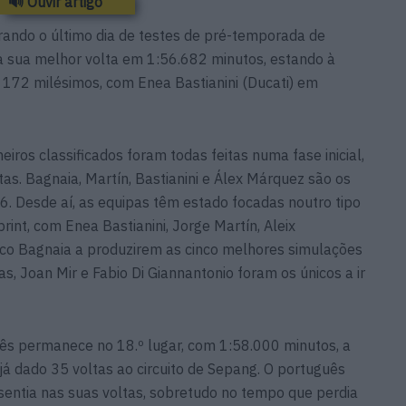
🔊 Ouvir artigo
erando o último dia de testes de pré-temporada de
a sua melhor volta em 1:56.682 minutos, estando à
r 172 milésimos, com Enea Bastianini (Ducati) em
eiros classificados foram todas feitas numa fase inicial,
as. Bagnaia, Martín, Bastianini e Álex Márquez são os
. Desde aí, as equipas têm estado focadas noutro tipo
int, com Enea Bastianini, Jorge Martín, Aleix
co Bagnaia a produzirem as cinco melhores simulações
s, Joan Mir e Fabio Di Giannantonio foram os únicos a ir
uês permanece no 18.º lugar, com 1:58.000 minutos, a
á dado 35 voltas ao circuito de Sepang. O português
sentia nas suas voltas, sobretudo no tempo que perdia