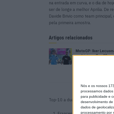
na entrada em curva, e o dia de ho
ser de longe a melhor Aprilia. De r
Davide Brivio como team principal, 
pela primeira amostra.
Artigos relacionados
MotoGP: Iker Lecuon
ambiciona Top 10 em
Silverstone
6 AGOSTO, 2026
Nós e os nossos 17
processamos dados p
para publicidade e 
Top-10 a duas horas do fim:
desenvolvimento de 
dados de geolocaliza
processamento por n
Francesco Bagnaia (Ducati) 1