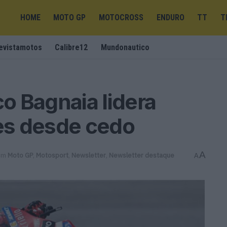
HOME
MOTO GP
MOTOCROSS
ENDURO
TT
T
evistamotos
Calibre12
Mundonautico
o Bagnaia lidera
tes desde cedo
A
em
Moto GP
,
Motosport
,
Newsletter
,
Newsletter destaque
A