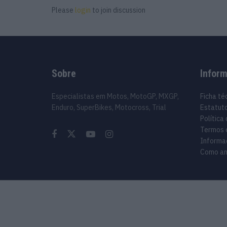
Please
login
to join discussion
Sobre
Infor
Especialistas em Motos, MotoGP, MXGP,
Ficha té
Enduro, SuperBikes, Motocross, Trial
Estatuto
Política
Termos 
Informa
Como an
© 2024 Motosport copyright