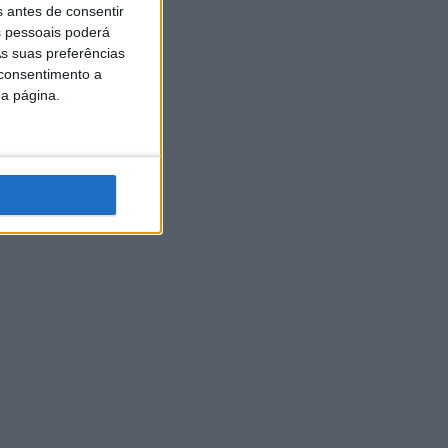
s antes de consentir
 pessoais poderá
s suas preferências
 consentimento a
da página.