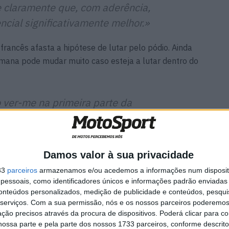
se claramente que, com aderência,
cial significativamente melhor.»
francês afasta a hipótese de lutar pelo pódio. Ainda
mana pode mudar muito caso esteja a lutar dentro do
 ver-me na primeira parte da
da segunda. Diverti-me muito na corrida
abia que podia lutar e, também na
guns pilotos com quem já batalhei antes,
Damos valor à sua privacidade
 muito melhor, obviamente, mas acho
33
parceiros
armazenamos e/ou acedemos a informações num dispositi
na será duro.»
essoais, como identificadores únicos e informações padrão enviadas 
conteúdos personalizados, medição de publicidade e conteúdos, pesqui
u a sua opinião sobre a possível
serviços.
Com a sua permissão, nós e os nossos parceiros poderemos 
ção precisos através da procura de dispositivos. Poderá clicar para co
a moto a partir de 2027. «Acho que é
ossa parte e pela parte dos nossos 1733 parceiros, conforme descrit