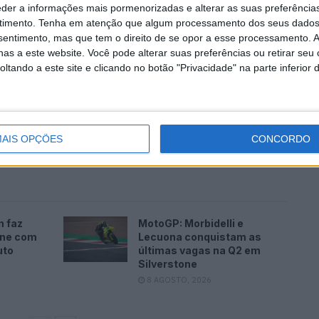
zer nas corridas flag-to-flag? Acho
eder a informações mais pormenorizadas e alterar as suas preferência
timento.
Tenha em atenção que algum processamento dos seus dados
ra o espetáculo quando cais na
nsentimento, mas que tem o direito de se opor a esse processamento. A
 correr até à box para pegar na segunda
as a este website. Você pode alterar suas preferências ou retirar seu
tando a este site e clicando no botão "Privacidade" na parte inferior 
entido termos duas motos.»
a posição relativamente à Safety Commission, que
s das duas bandeiras vermelhas e das três partidas no
AIS OPÇÕES
CONCORDO
n faz
MotoGP: Morbidelli e
one com
Lecuona conquistam as
uto
últimas vagas na Q2 em
Silverstone
8 AGOSTO, 2026