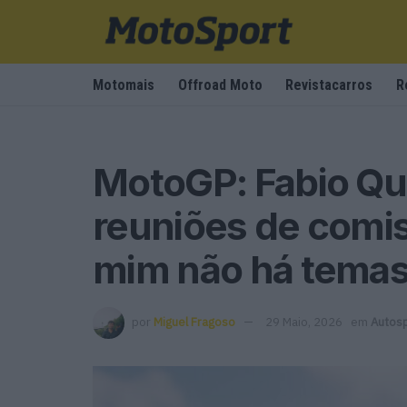
Motomais
Offroad Moto
Revistacarros
R
MotoGP: Fabio Qua
reuniões de comis
mim não há temas 
por
Miguel Fragoso
29 Maio, 2026
em
Autos