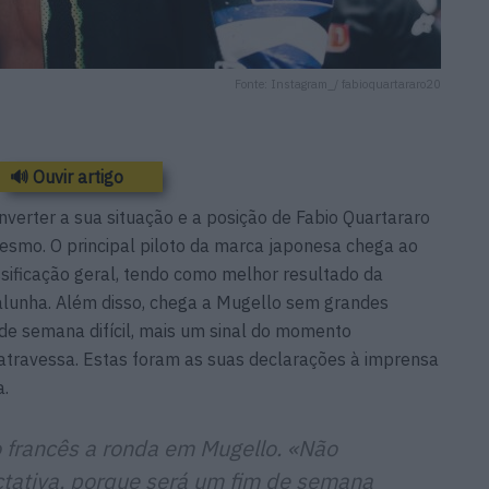
Fonte: Instagram_/ fabioquartararo20
🔊 Ouvir artigo
verter a sua situação e a posição de Fabio Quartararo
esmo. O principal piloto da marca japonesa chega ao
ssificação geral, tendo como melhor resultado da
lunha. Além disso, chega a Mugello sem grandes
de semana difícil, mais um sinal do momento
travessa. Estas foram as suas declarações à imprensa
a.
o francês a ronda em Mugello. «Não
tativa, porque será um fim de semana