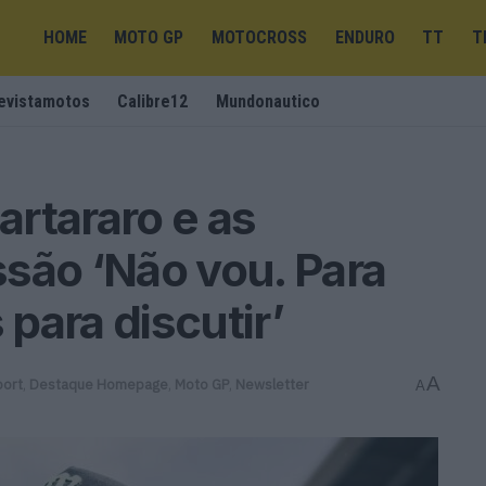
HOME
MOTO GP
MOTOCROSS
ENDURO
TT
T
evistamotos
Calibre12
Mundonautico
rtararo e as
são ‘Não vou. Para
para discutir’
A
port
,
Destaque Homepage
,
Moto GP
,
Newsletter
A