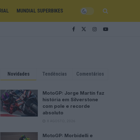
RIAL
MUNDIAL SUPERBIKES
Novidades
Tendências
Comentários
MotoGP: Jorge Martín faz
história em Silverstone
com pole e recorde
absoluto
8 AGOSTO, 2026
MotoGP: Morbidelli e