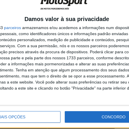
 fecharam o top 10, enquanto Luca Marini foi o melhor
Mir terminou 13.º e Marco Bezzecchi, atual líder do
Damos valor à sua privacidade
sto diante do público italiano.
33
parceiros
armazenamos e/ou acedemos a informações num dispositi
essoais, como identificadores únicos e informações padrão enviadas 
te à ação após lesão e concluiu a sessão na 15.ª
conteúdos personalizados, medição de publicidade e conteúdos, pesqui
o Team ficou a 1,177s do topo, numa sessão claramente
serviços.
Com a sua permissão, nós e os nossos parceiros poderemos 
tivo e readaptar-se fisicamente à moto após a
ção precisos através da procura de dispositivos. Poderá clicar para co
ossa parte e pela parte dos nossos 1733 parceiros, conforme descrit
eder a informações mais pormenorizadas e alterar as suas preferência
timento.
Tenha em atenção que algum processamento dos seus dados
go Moreira voltou a chamar atenções ao colocar a LCR
nsentimento, mas que tem o direito de se opor a esse processamento. A
uartararo e Alex Rins. Já Toprak Razgatlioglu terminou
as a este website. Você pode alterar suas preferências ou retirar seu
tando a este site e clicando no botão "Privacidade" na parte inferior 
a Prima Pramac Yamaha, enquanto Cal Crutchlow fechou
sso à competição como substituto de Johann Zarco.
AIS OPÇÕES
CONCORDO