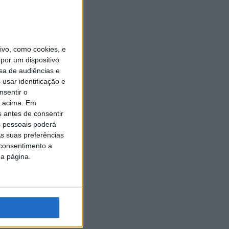
vo, como cookies, e
por um dispositivo
sa de audiências e
usar identificação e
nsentir o
o acima. Em
s antes de consentir
 pessoais poderá
s suas preferências
 consentimento a
da página.