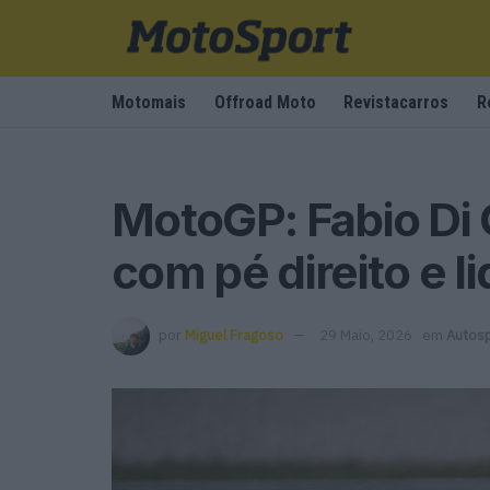
Motomais
Offroad Moto
Revistacarros
R
MotoGP: Fabio Di 
com pé direito e l
por
Miguel Fragoso
29 Maio, 2026
em
Autos