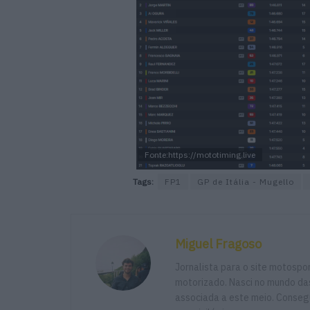
Fonte:https://mototiming.live
Tags:
FP1
GP de Itália - Mugello
Miguel Fragoso
Jornalista para o site motosp
motorizado. Nasci no mundo das
associada a este meio. Consegu