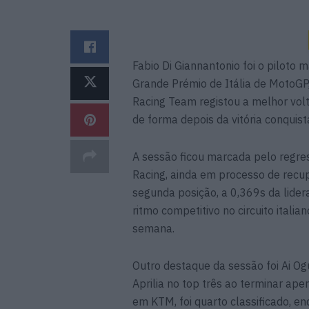
Fabio Di Giannantonio foi o piloto m
Grande Prémio de Itália de MotoGP
Racing Team registou a melhor vo
de forma depois da vitória conquis
A sessão ficou marcada pelo regres
Racing, ainda em processo de recup
segunda posição, a 0,369s da lid
ritmo competitivo no circuito italia
semana.
Outro destaque da sessão foi Ai O
Aprilia no top três ao terminar ape
em KTM, foi quarto classificado, e