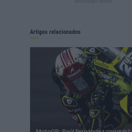
um privilégio enorme.
Artigos relacionados
MotoGP: Raúl Fernández conquista 