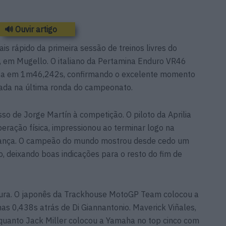
🔊 Ouvir artigo
ais rápido da primeira sessão de treinos livres do
, em Mugello. O italiano da Pertamina Enduro VR46
lta em 1m46,242s, confirmando o excelente momento
tada na última ronda do campeonato.
so de Jorge Martín à competição. O piloto da Aprilia
eração física, impressionou ao terminar logo na
erança. O campeão do mundo mostrou desde cedo um
no, deixando boas indicações para o resto do fim de
gura. O japonês da Trackhouse MotoGP Team colocou a
nas 0,438s atrás de Di Giannantonio. Maverick Viñales,
nquanto Jack Miller colocou a Yamaha no top cinco com