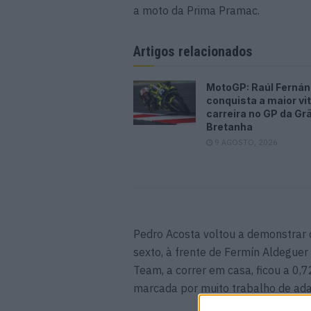
a moto da Prima Pramac.
Artigos relacionados
MotoGP: Raúl Ferná
conquista a maior vit
carreira no GP da Gr
Bretanha
9 AGOSTO, 2026
Pedro Acosta voltou a demonstrar 
sexto, à frente de Fermín Aldeguer
Team, a correr em casa, ficou a 0
marcada por muito trabalho de ada