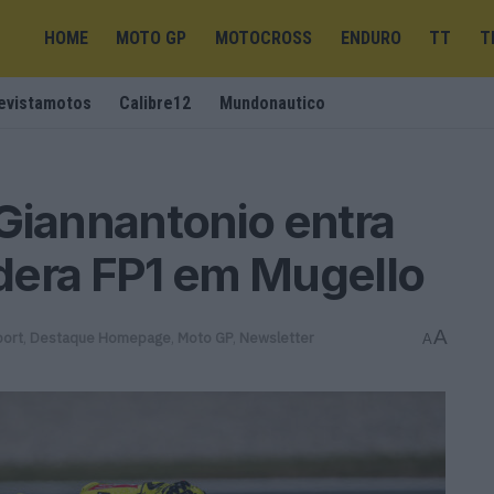
HOME
MOTO GP
MOTOCROSS
ENDURO
TT
T
evistamotos
Calibre12
Mundonautico
Giannantonio entra
idera FP1 em Mugello
A
port
,
Destaque Homepage
,
Moto GP
,
Newsletter
A