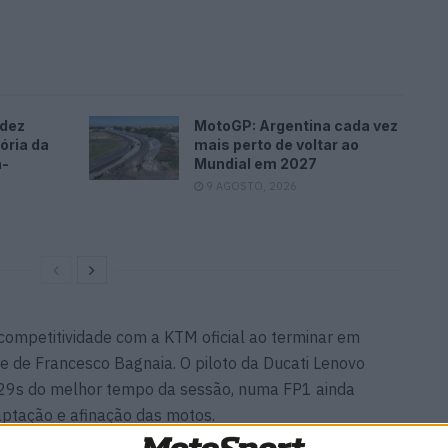
ndez
MotoGP: Argentina cada vez
ória da
mais perto de voltar ao
ã-
Mundial em 2027
9 AGOSTO, 2026
competitividade com a KTM oficial ao terminar em
 e de Francesco Bagnaia. O piloto da Ducati Lenovo
,729s do melhor tempo da sessão, numa FP1 ainda
ptação e afinação das motos.