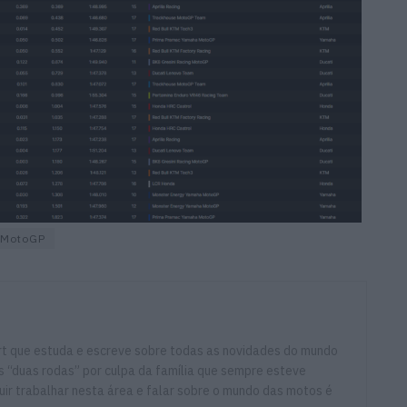
MotoGP
ort que estuda e escreve sobre todas as novidades do mundo
 “duas rodas” por culpa da família que sempre esteve
ir trabalhar nesta área e falar sobre o mundo das motos é