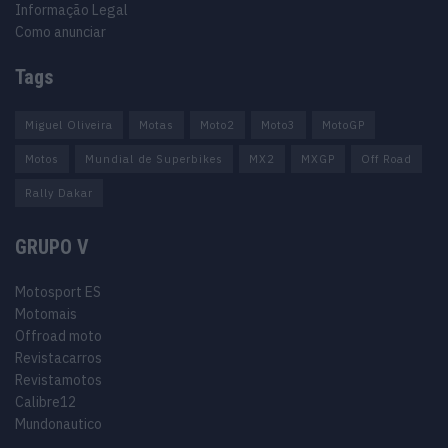
Informação Legal
Como anunciar
Tags
Miguel Oliveira
Motas
Moto2
Moto3
MotoGP
Motos
Mundial de Superbikes
MX2
MXGP
Off Road
Rally Dakar
GRUPO V
Motosport ES
Motomais
Offroad moto
Revistacarros
Revistamotos
Calibre12
Mundonautico