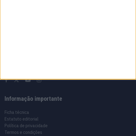
Sobre
Especialistas em Motos, MotoGP, MXGP, Enduro, SuperBikes,
Motocross, Trial
Informação importante
Ficha técnica
Estatuto editorial
Política de privacidade
Termos e condições