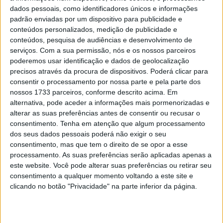
dados pessoais, como identificadores únicos e informações
padrão enviadas por um dispositivo para publicidade e
🔊 Ouvir artigo
conteúdos personalizados, medição de publicidade e
Nicolò Bulega foi o piloto mais rápido da primeira sessão
conteúdos, pesquisa de audiências e desenvolvimento de
serviços.
Com a sua permissão, nós e os nossos parceiros
de treinos livres do Mundial de Superbike em Aragão. O
poderemos usar identificação e dados de geolocalização
italiano da Aruba.it Racing – Ducati terminou o FP1 com a
precisos através da procura de dispositivos. Poderá clicar para
melhor volta em 1m48,916s, superando por apenas 22
consentir o processamento por nossa parte e pela parte dos
milésimos Iker Lecuona, numa sessão bastante
nossos 1733 parceiros, conforme descrito acima. Em
alternativa, pode aceder a informações mais pormenorizadas e
equilibrada no topo da tabela.
alterar as suas preferências antes de consentir ou recusar o
consentimento.
Tenha em atenção que algum processamento
Lecuona confirmou o bom ritmo da Ducati em MotorLand
dos seus dados pessoais poderá não exigir o seu
Aragón ao terminar muito próximo da liderança, enquanto
consentimento, mas que tem o direito de se opor a esse
Alex Lowes colocou a Bimota by Kawasaki Racing Team
processamento. As suas preferências serão aplicadas apenas a
na terceira posição, já a mais de meio segundo de Bulega.
este website. Você pode alterar suas preferências ou retirar seu
consentimento a qualquer momento voltando a este site e
O britânico terminou imediatamente à frente do colega
clicando no botão "Privacidade" na parte inferior da página.
de equipa Axel Bassani, consolidando um início de fim de
semana muito positivo para a estrutura italiana-
japonesa.