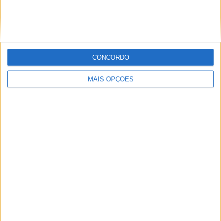
Miguel Fragoso
Jornalista para o site motosport que estuda e escreve
CONCORDO
sobre todas as novidades do mundo motorizado. Nasci
no mundo das “duas rodas” por culpa da família que
MAIS OPÇÕES
sempre esteve associada a este meio. Conseguir
trabalhar nesta área e falar sobre o mundo das motos é
um privilégio enorme.
Artigos relacionados