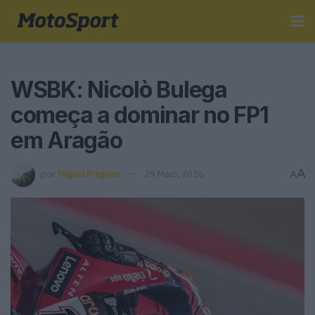
WSBK: Nicolò Bulega
começa a dominar no FP1
em Aragão
A
por
Miguel Fragoso
29 Maio, 2026
A