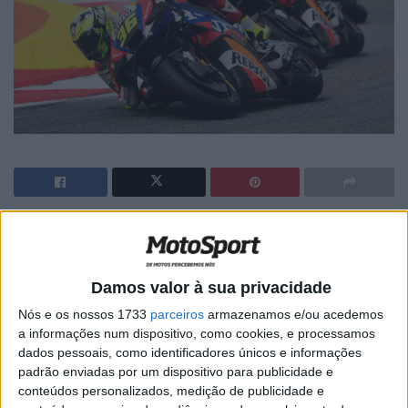
🔊 Ouvir artigo
Apesar da Honda ainda estar na última posição da grelha
Damos valor à sua privacidade
de MotoGP , Joan Mir deixou boa impressão nas duas
Nós e os nossos 1733
parceiros
armazenamos e/ou acedemos
primeiras rondas do campeonato, no Qatar e Portugal.
a informações num dispositivo, como cookies, e processamos
Mir e o novo piloto da LCR Honda, Johann Zarco, estão a
dados pessoais, como identificadores únicos e informações
travar uma batalha pela Honda, com Mir dois pontos à
padrão enviadas por um dispositivo para publicidade e
frente do francês.
conteúdos personalizados, medição de publicidade e