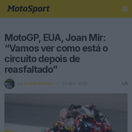
MotoGP, EUA, Joan Mir:
“Vamos ver como está o
circuito depois de
reasfaltado”
A
por
Ricardo Ferreira
10 Abril, 2024
A