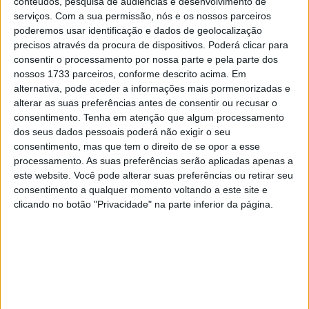
conteúdos, pesquisa de audiências e desenvolvimento de
O próximo é o COTA no Texas, um circuito onde a Honda
serviços.
Com a sua permissão, nós e os nossos parceiros
venceu a corrida da categoria rainha em oito ocasiões,
poderemos usar identificação e dados de geolocalização
precisos através da procura de dispositivos. Poderá clicar para
incluindo uma série invicta de 2013 a 2018, muito graças
consentir o processamento por nossa parte e pela parte dos
a Marc Márquez. O melhor resutado de Mir foi um quarto
nossos 1733 parceiros, conforme descrito acima. Em
lugar
alternativa, pode aceder a informações mais pormenorizadas e
alterar as suas preferências antes de consentir ou recusar o
“Ir para a América é sempre bom, só vemos os fãs lá
consentimento.
Tenha em atenção que algum processamento
uma vez por ano, então é importante fazer um bom
dos seus dados pessoais poderá não exigir o seu
consentimento, mas que tem o direito de se opor a esse
show”,
disse Mir.
processamento. As suas preferências serão aplicadas apenas a
este website. Você pode alterar suas preferências ou retirar seu
Artigos relacionados
consentimento a qualquer momento voltando a este site e
clicando no botão "Privacidade" na parte inferior da página.
MotoGP: Jorge Martín não dá hipóteses e
vence Sprint marcada pelo domínio da
Aprilia
8 AGOSTO, 2026
MotoGP: Jack Miller prepara adeus após 16
temporadas nos Grandes Prémios