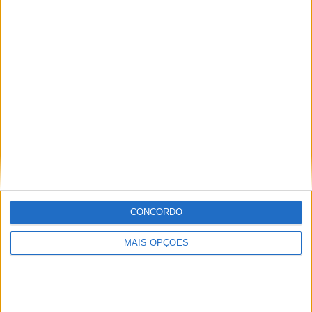
Ricardo Ferreira
Apaixonado por motos desde muito cedo, está desde há
muito ligado à Comunicação Social, tendo trabalhado em
diversos meios como AutoHoje, revista Motociclismo,
jornal Volante, revista MotoMagazine e Autosport, entre
outros.
Artigos relacionados
CONCORDO
MAIS OPÇÕES
MotoGP: Jorge Martín não dá hipóteses e
vence Sprint marcada pelo domínio da
Aprilia