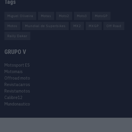
Tags
Miguel Oliveira
Motas
Moto2
Moto3
MotoGP
Motos
Mundial de Superbikes
MX2
MXGP
Off Road
Rally Dakar
GRUPO V
Motosport ES
Motomais
Offroad moto
Revistacarros
Revistamotos
Calibre12
Mundonautico