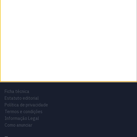
Sobre
Especialistas em Motos, MotoGP, MXGP, Enduro, SuperBikes,
Motocross, Trial
Informação importante
Ficha técnica
Estatuto editorial
Política de privacidade
Termos e condições
Informação Legal
Como anunciar