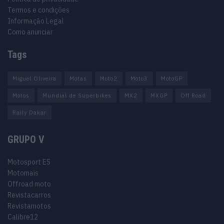
Termos e condições
Informação Legal
Como anunciar
Tags
Miguel Oliveira
Motas
Moto2
Moto3
MotoGP
Motos
Mundial de Superbikes
MX2
MXGP
Off Road
Rally Dakar
GRUPO V
Motosport ES
Motomais
Offroad moto
Revistacarros
Revistamotos
Calibre12