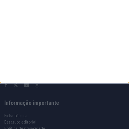
entregou Acosta à Ducati
5 AGOSTO, 2026
Sobre
Especialistas em Motos, MotoGP, MXGP, Enduro, SuperBikes,
Motocross, Trial
Informação importante
Ficha técnica
Estatuto editorial
Política de privacidade