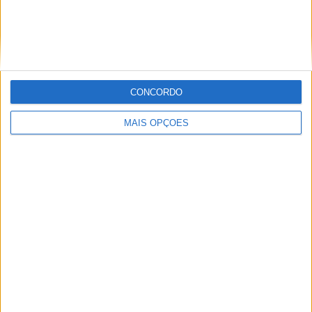
Miguel Fragoso
Jornalista para o site motosport que estuda e escreve
CONCORDO
sobre todas as novidades do mundo motorizado. Nasci
no mundo das “duas rodas” por culpa da família que
MAIS OPÇÕES
sempre esteve associada a este meio. Conseguir
trabalhar nesta área e falar sobre o mundo das motos é
um privilégio enorme.
Artigos relacionados