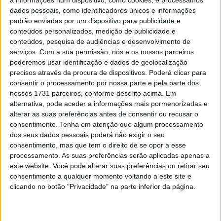
a informações num dispositivo, como cookies, e processamos
dados pessoais, como identificadores únicos e informações
Neste momento, parece existir apenas uma verdadeira
padrão enviadas por um dispositivo para publicidade e
possibilidade: a Tech3. O mercado de pilotos continua a
conteúdos personalizados, medição de publicidade e
conteúdos, pesquisa de audiências e desenvolvimento de
ganhar forma. Enea Bastianini na TrackHouse, enquanto
serviços.
Com a sua permissão, nós e os nossos parceiros
Pedro Acosta junta-se oficialmente à Ducati.
poderemos usar identificação e dados de geolocalização
precisos através da procura de dispositivos. Poderá clicar para
Ao mesmo tempo, a relação entre Maverick Viñales e a
consentir o processamento por nossa parte e pela parte dos
KTM deteriorou-se significativamente. O espanhol já não
nossos 1731 parceiros, conforme descrito acima. Em
esconde a sua frustração depois daquilo que considera
alternativa, pode aceder a informações mais pormenorizadas e
uma mudança de posição da KTM relativamente a uma
alterar as suas preferências antes de consentir ou recusar o
consentimento.
Tenha em atenção que algum processamento
possível promoção à equipa oficial. Esta situação
dos seus dados pessoais poderá não exigir o seu
mantém alguma incerteza em torno da Tech3.
consentimento, mas que tem o direito de se opor a esse
processamento. As suas preferências serão aplicadas apenas a
Artigos relacionados
este website. Você pode alterar suas preferências ou retirar seu
consentimento a qualquer momento voltando a este site e
clicando no botão "Privacidade" na parte inferior da página.
MotoGP: Bagnaia acredita numa segunda
metade da época mais equilibrada
5 AGOSTO, 2026