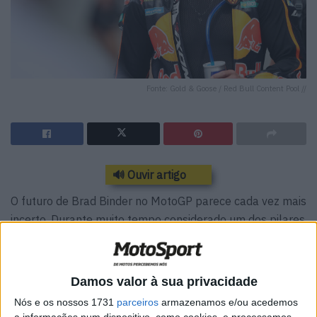
Fonte: Gold & Goose / Red Bull Content Pool //
🔊 Ouvir artigo
O futuro de Brad Binder no MotoGP parece cada vez mais
incerto. Durante muito tempo considerado um dos pilares
do projeto da KTM, o sul-africano perdeu agora o seu
lugar na equipa oficial para 2027. E, à medida que os
lugares disponíveis vão sendo ocupados, as opções
Damos valor à sua privacidade
tornam-se cada vez mais reduzidas. Ainda assim, Binder
Nós e os nossos 1731
parceiros
armazenamos e/ou acedemos
não está totalmente fora do jogo.