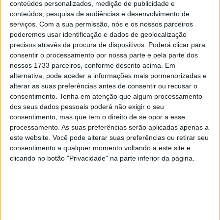
conteúdos personalizados, medição de publicidade e
queda de Johann Zarco. Estas foram as suas
conteúdos, pesquisa de audiências e desenvolvimento de
declarações, segundo o site
https://www.motosan.es
.
serviços.
Com a sua permissão, nós e os nossos parceiros
poderemos usar identificação e dados de geolocalização
“Como viveste o momento do acidente e da bandeira
precisos através da procura de dispositivos. Poderá clicar para
consentir o processamento por nossa parte e pela parte dos
vermelha?” “Precisei de me acalmar e voltar a assentar
nossos 1733 parceiros, conforme descrito acima. Em
os pés na terra. Quando li que ele (Álex) estava
alternativa, pode aceder a informações mais pormenorizadas e
consciente, então acalmei-me e voltei a focar-me na
alterar as suas preferências antes de consentir ou recusar o
corrida, no reinício. A verdade é que foi duro.”
consentimento.
Tenha em atenção que algum processamento
dos seus dados pessoais poderá não exigir o seu
“Em algum momento chegaste a pensar que talvez não
consentimento, mas que tem o direito de se opor a esse
processamento. As suas preferências serão aplicadas apenas a
se devesse reiniciar a corrida?” “Essa situação não se
este website. Você pode alterar suas preferências ou retirar seu
coloca realmente. Simplesmente não dá tempo para
consentimento a qualquer momento voltando a este site e
pensar em nada. Eu estive parado, sabes? Não percebia
clicando no botão "Privacidade" na parte inferior da página.
nada, o cérebro não funciona nesses momentos.”
Artigos relacionados
MotoGP: Moto2, ‘Manu’ González confirma