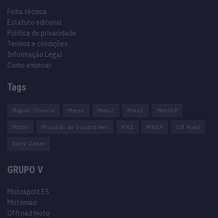
Ficha técnica
Estatuto editorial
Política de privacidade
Termos e condições
Informação Legal
Como anunciar
Tags
Miguel Oliveira
Motas
Moto2
Moto3
MotoGP
Motos
Mundial de Superbikes
MX2
MXGP
Off Road
Rally Dakar
GRUPO V
Motosport ES
Motomais
Offroad moto