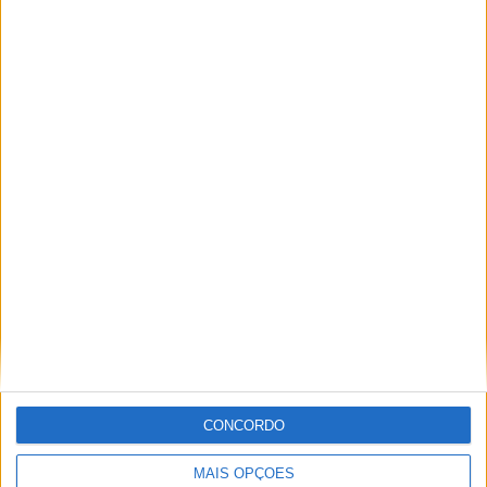
Yamaha
Miguel Fragoso
Jornalista para o site motosport que estuda e escreve
sobre todas as novidades do mundo motorizado. Nasci
no mundo das “duas rodas” por culpa da família que
sempre esteve associada a este meio. Conseguir
trabalhar nesta área e falar sobre o mundo das motos é
um privilégio enorme.
CONCORDO
Artigos relacionados
MAIS OPÇÕES