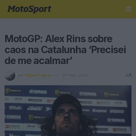
MotoGP: Alex Rins sobre
caos na Catalunha ‘Precisei
de me acalmar’
A
por
Miguel Fragoso
21 Maio, 2026
A