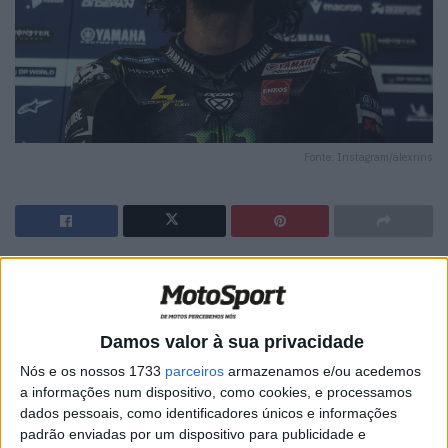
Fonte: Instagram/alexrins
🔊 Ouvir artigo
A corrida da Catalunha ficou marcada por dois incidentes
graves e três partidas. Após a prova, Álex Rins analisou
Damos valor à sua privacidade
tanto o momento dos acidentes como as sensações
Nós e os nossos 1733
parceiros
armazenamos e/ou acedemos
desportivas do fim de semana, mostrando preocupação
a informações num dispositivo, como cookies, e processamos
dados pessoais, como identificadores únicos e informações
com o que aconteceu e sendo muito crítico em relação à
padrão enviadas por um dispositivo para publicidade e
manobra que provocou o caos na primeira curva antes da