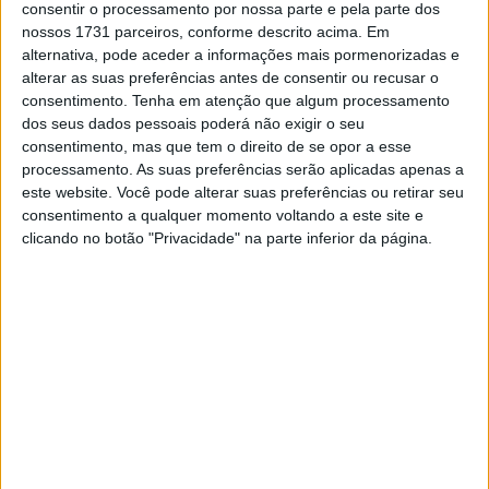
consentir o processamento por nossa parte e pela parte dos
nossos 1731 parceiros, conforme descrito acima. Em
MotoGP: Bagnaia acredita numa segunda
alternativa, pode aceder a informações mais pormenorizadas e
metade da época mais equilibrada
alterar as suas preferências antes de consentir ou recusar o
5 AGOSTO, 2026
consentimento.
Tenha em atenção que algum processamento
dos seus dados pessoais poderá não exigir o seu
MotoGP: Bulega intensifica
consentimento, mas que tem o direito de se opor a esse
desenvolvimento da Ducati 850 e já soma
processamento. As suas preferências serão aplicadas apenas a
dez dias de testes
este website. Você pode alterar suas preferências ou retirar seu
5 AGOSTO, 2026
consentimento a qualquer momento voltando a este site e
clicando no botão "Privacidade" na parte inferior da página.
No final, foi uma tática, primeiro enganei-me quando
tentei passar o Marc por fora, pensava que era a última
volta… Quando vi que faltava uma, disse a mim mesmo,
vamos, tens de dar o máximo e consegui por dentro…”
No Texas, a primeira vez que ganhei, o Márquez caíu, mas