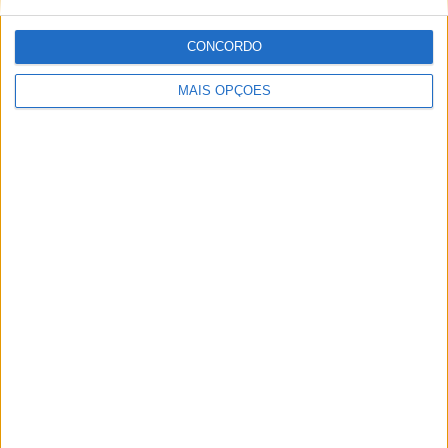
CONCORDO
MAIS OPÇÕES
MotoGP: Bulega intensifica desenvolvimento da
Ducati 850 e já soma dez dias de testes
POR
MIGUEL FRAGOSO
5 AGOSTO, 2026
Please
login
to join discussion
Novidades
Tendências
Comentários
MotoGP: Bagnaia acredita numa segunda
metade da época mais equilibrada