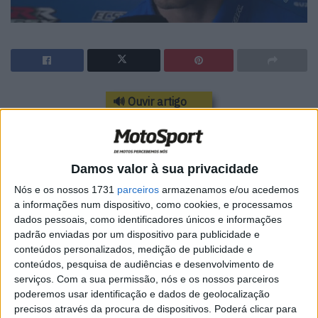
🔊 Ouvir artigo
Alex Rins, Suzuki Ecstar, vencedor:
“É incrível, não tenho palavras… foi uma corrida dura, a
Damos valor à sua privacidade
meio da corrida, estava com o Marc e ele fechou gás e
Nós e os nossos 1731
parceiros
armazenamos e/ou acedemos
deixou-me passar, e eu pensei, OK, guarda os teus
a informações num dispositivo, como cookies, e processamos
segredos, não te vou dar luta, e ele voltou a passar-me…”
dados pessoais, como identificadores únicos e informações
padrão enviadas por um dispositivo para publicidade e
“Depois tive um momento na chicane, derrapei de
conteúdos personalizados, medição de publicidade e
esquerda, depois de direita… e pensei que era hora de
conteúdos, pesquisa de audiências e desenvolvimento de
me pôr a andar !”
serviços.
Com a sua permissão, nós e os nossos parceiros
poderemos usar identificação e dados de geolocalização
precisos através da procura de dispositivos. Poderá clicar para
Artigos relacionados