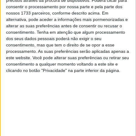
precisos através da procura de dispositivos. Poderá clicar para
consentir o processamento por nossa parte e pela parte dos
nossos 1733 parceiros, conforme descrito acima. Em
alternativa, pode aceder a informações mais pormenorizadas e
🔊 Ouvir artigo
alterar as suas preferências antes de consentir ou recusar o
consentimento.
Tenha em atenção que algum processamento
dos seus dados pessoais poderá não exigir o seu
Depois do duplo abandono por quedas dos dois
consentimento, mas que tem o direito de se opor a esse
pilotos da Gresini na Catalunha, Fabio Di
processamento. As suas preferências serão aplicadas apenas a
Giannantonio surgiu em forma hoje, sendo
este website. Você pode alterar suas preferências ou retirar seu
consentimento a qualquer momento voltando a este site e
inclusive mais rápido que Enea Bastianini no
clicando no botão "Privacidade" na parte inferior da página.
acumulado das duas primeiras sessões de
treinos livres do Grande Prémio da Alemanha
de MotoGP.
O rookie da equipa gerida por Nadia Padovani subiu do
17º lugar que alcançou na sessão da manhã, para o 9º
melhor tempo à tarde, estando assim apurado para
passar diretamente à segunda qualificação de sábado.