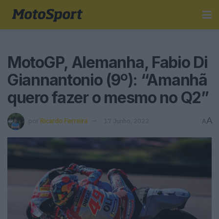
MotoGP, Alemanha, Fabio Di
Giannantonio (9º): “Amanhã
quero fazer o mesmo no Q2”
A
por
Ricardo Ferreira
17 Junho, 2022
A