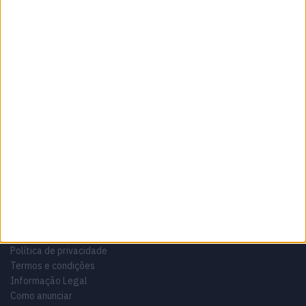
Sobre
Especialistas em Motos, MotoGP, MXGP, Enduro, SuperBikes,
Motocross, Trial
Informação importante
Ficha técnica
Estatuto editorial
Política de privacidade
Termos e condições
Informação Legal
Como anunciar