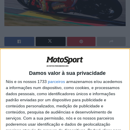
Artigos relacionados
Damos valor à sua privacidade
MotoGP: Aprilia ameaça, mas Di
Giannantonio fecha FP2 na liderança em
Nós e os nossos 1733
parceiros
armazenamos e/ou acedemos
Silverstone
a informações num dispositivo, como cookies, e processamos
8 AGOSTO, 2026
dados pessoais, como identificadores únicos e informações
padrão enviadas por um dispositivo para publicidade e
MotoGP: Moto2, Izan Guevara comanda
conteúdos personalizados, medição de publicidade e
sessão FP2 equilibrada em Silverstone
conteúdos, pesquisa de audiências e desenvolvimento de
8 AGOSTO, 2026
serviços.
Com a sua permissão, nós e os nossos parceiros
poderemos usar identificação e dados de geolocalização