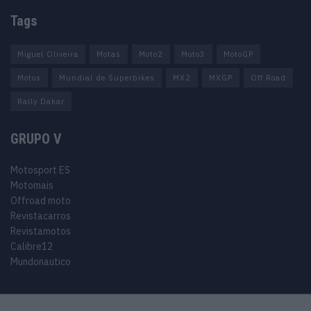
Tags
Miguel Oliveira
Motas
Moto2
Moto3
MotoGP
Motos
Mundial de Superbikes
MX2
MXGP
Off Road
Rally Dakar
GRUPO V
Motosport ES
Motomais
Offroad moto
Revistacarros
Revistamotos
Calibre12
Mundonautico