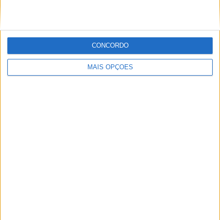
POR
MIGUEL FRAGOSO
8 AGOSTO, 2026
CONCORDO
MAIS OPÇÕES
MotoGP: Moto2, Izan Guevara comanda sessão FP2
equilibrada em Silverstone
POR
MIGUEL FRAGOSO
8 AGOSTO, 2026
Please
login
to join discussion