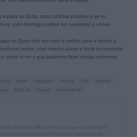
equipa no Qatar, mas continua positivo, e se os
ivos, este domingo poderá ser candidato à vitória.
aqui no Qatar não tem sido o melhor para a Honda e,
elhores pistas, mas mesmo assim o teste foi bastante
mos tentar e ver o que podemos fazer nestas primeiras
rquez
Bradl
Espargaró
Honda
LCR
MotoGP
Puig
RC213V
Repsol
Stefan Bradl
ocidade, MotoGP e SBK com mais de 36 anos de atividade,
e trabalhos publicados no Reino Unido, Irlanda, Grécia,