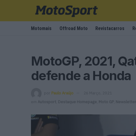
Motomais
Offroad Moto
Revistacarros
R
MotoGP, 2021, Qat
defende a Honda
por
Paulo Araújo
26 Março, 2021
em
Autosport
,
Destaque Homepage
,
Moto GP
,
Newslette