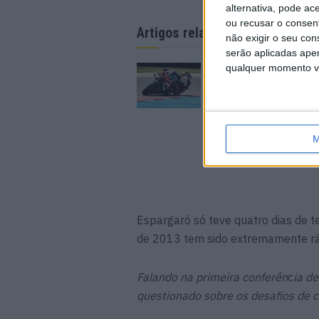
alternativa, pode ac
ou recusar o consen
Artigos relacionados
não exigir o seu co
serão aplicadas apen
qualquer momento vol
MotoGP: Marco Bezz
bate a concorrência e
PR em Silverstone
7 AGOSTO, 2026
M
Espargaró só teve quatro dias de 
de 2013 tem sido extremamente rá
Falando na primeira conferên
c
ia d
questionado sobre os desafios de c