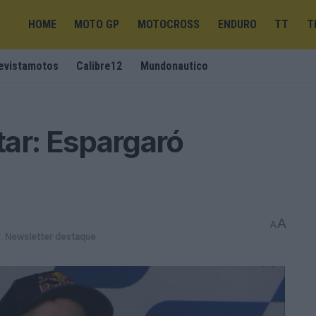
HOME
MOTO GP
MOTOCROSS
ENDURO
TT
T
evistamotos
Calibre12
Mundonautico
ar: Espargaró
A
A
r
,
Newsletter destaque