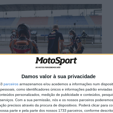
Damos valor à sua privacidade
33
parceiros
armazenamos e/ou acedemos a informações num dispositi
essoais, como identificadores únicos e informações padrão enviadas 
conteúdos personalizados, medição de publicidade e conteúdos, pesqui
o molde de um estilo agressivo, semelhante ao do seu
serviços.
Com a sua permissão, nós e os nossos parceiros poderemos 
árquez, o antigo piloto da KTM não acredita que a
ção precisos através da procura de dispositivos. Poderá clicar para co
o a moto “mais difícil” de andar.
ossa parte e pela parte dos nossos 1733 parceiros, conforme descrit