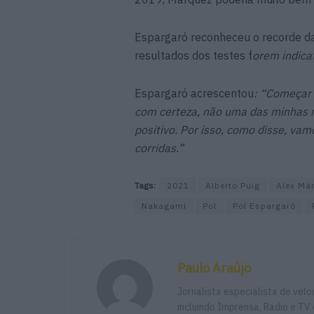
Espargaró reconheceu o recorde da 
resultados dos testes f
orem indicat
Espargaró acrescentou
: “Começar 
com certeza, não uma das minhas m
positivo. Por isso, como disse, va
corridas.”
Tags:
2021
Alberto Puig
Alex Má
Nakagami
Pol
Pol Espargaró
Paulo Araújo
Jornalista especialista de vel
incluindo Imprensa, Radio e TV 