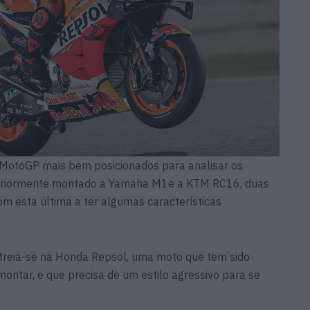
 MotoGP mais bem posicionados para analisar os
teriormente montado a Yamaha M1e a KTM RC16, duas
m esta última a ter algumas características
streia-se na Honda Repsol, uma moto que tem sido
 montar, e que precisa de um estilo agressivo para se