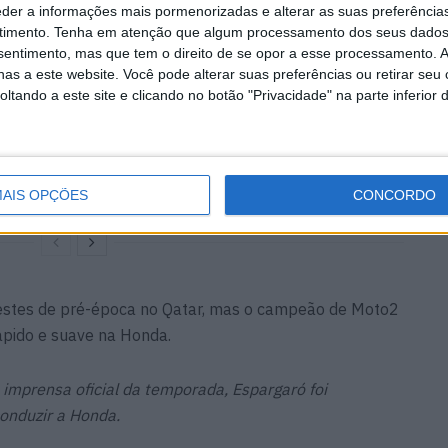
eder a informações mais pormenorizadas e alterar as suas preferência
timento.
Tenha em atenção que algum processamento dos seus dados
nsentimento, mas que tem o direito de se opor a esse processamento. A
as a este website. Você pode alterar suas preferências ou retirar seu
tando a este site e clicando no botão "Privacidade" na parte inferior 
ecchi
MotoGP: Jack Miller
 lidera
compara Yamaha R1 a uma
Moto3 e aproxima-se do
WorldSBK
7 AGOSTO, 2026
AIS OPÇÕES
CONCORDO
testes de pré-época no Qatar, mas o campeão de Moto2
pido e suave na Honda.
e imprensa oficial da temporada, Espargaró foi
onduzir a Honda.