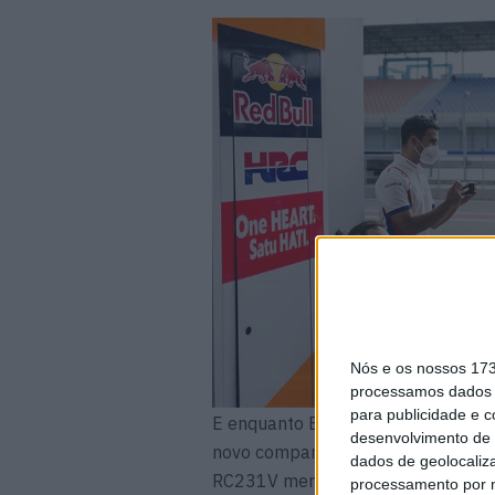
Nós e os nossos 17
processamos dados p
para publicidade e 
E enquanto Espargaró se encaixa n
desenvolvimento de 
novo companheiro de equipa Marc M
dados de geolocaliza
RC231V mereça ser classificada com
processamento por n