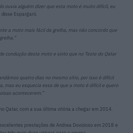
o ouvia alguém dizer que esta moto é muito difícil, eu
,
disse Espargaró.
te a moto mais fácil da grelha, mas não concordo que
grelha.”
 de condução desta moto e sinto que no Teste do Qatar
ndámos quatro dias no mesmo sítio, por isso é difícil
a, mas eu esquecia essa de que a moto é difícil e quero
 coisas acontecerem.”
o Qatar, com a sua última vitória a chegar em 2014.
 excelentes prestações de Andrea Dovizioso em 2018 e
r tido mais duas vitórias para a equipa.