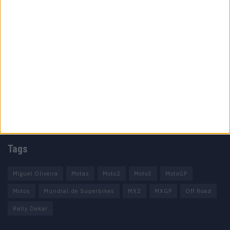
Informação importante
Ficha técnica
Estatuto editorial
Política de privacidade
Termos e condições
Informação Legal
Como anunciar
Tags
Miguel Oliveira
Motas
Moto2
Moto3
MotoGP
Motos
Mundial de Superbikes
MX2
MXGP
Off Road
Rally Dakar