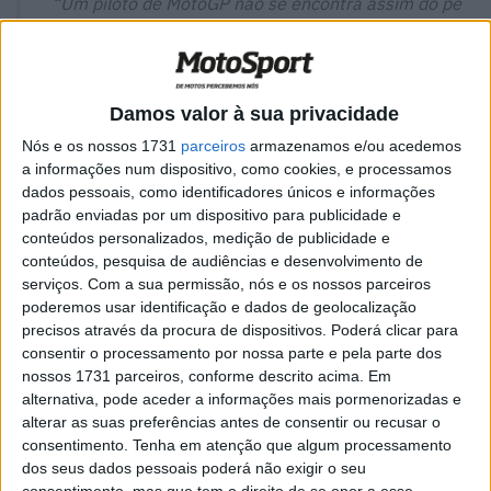
“Um piloto de MotoGP não se encontra assim do pé
para a mão
!” Alberto Puig, HRC
Damos valor à sua privacidade
Nós e os nossos 1731
parceiros
armazenamos e/ou acedemos
a informações num dispositivo, como cookies, e processamos
dados pessoais, como identificadores únicos e informações
padrão enviadas por um dispositivo para publicidade e
conteúdos personalizados, medição de publicidade e
conteúdos, pesquisa de audiências e desenvolvimento de
serviços.
Com a sua permissão, nós e os nossos parceiros
poderemos usar identificação e dados de geolocalização
precisos através da procura de dispositivos. Poderá clicar para
consentir o processamento por nossa parte e pela parte dos
nossos 1731 parceiros, conforme descrito acima. Em
alternativa, pode aceder a informações mais pormenorizadas e
Como é sobejamente sabido, o piloto de Cervera sofreu
alterar as suas preferências antes de consentir ou recusar o
uma lesão no Grande Prémio de Espanha na época
consentimento.
Tenha em atenção que algum processamento
passada, que o manteve fora das pistas ao longo da
dos seus dados pessoais poderá não exigir o seu
temporada de 2020 e obrigou-o a passar várias vezes
consentimento, mas que tem o direito de se opor a esse