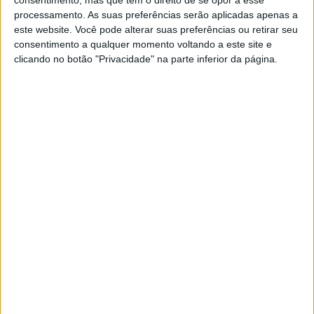
processamento. As suas preferências serão aplicadas apenas a
pela sala de operações.
este website. Você pode alterar suas preferências ou retirar seu
consentimento a qualquer momento voltando a este site e
Isso impediu-o de defender o seu último título de
clicando no botão "Privacidade" na parte inferior da página.
campeão, que ganhou em 2019, e viu Joan Mir pegar no
seu testemunho agarrando-se à Suzuki numa temporada
espetacular cheia de outros vencedores e corridas de
cortar o fôlego.