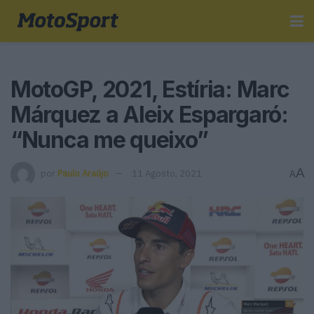
MotoGP, 2021, Estíria: Marc
Márquez a Aleix Espargaró:
“Nunca me queixo”
A
por
Paulo Araújo
11 Agosto, 2021
A