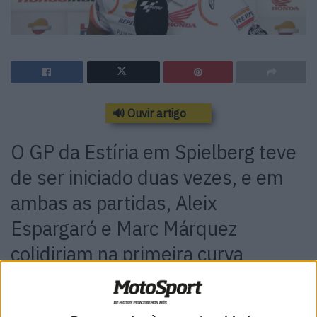
🔊 Ouvir artigo
O GP da Estíria em Spielberg teve
de ser iniciado duas vezes, e em
ambas as partidas, Aleix
Espargaró e Marc Márquez
colidiriam na primeira curva