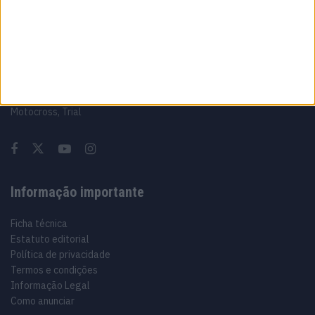
Sobre
Especialistas em Motos, MotoGP, MXGP, Enduro, SuperBikes,
Motocross, Trial
Informação importante
Ficha técnica
Estatuto editorial
Política de privacidade
Termos e condições
Informação Legal
Como anunciar