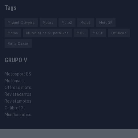
Tags
Miguel Oliveira
Motas
Moto2
Moto3
MotoGP
Motos
Mundial de Superbikes
MX2
MXGP
Off Road
Rally Dakar
GRUPO V
Motosport ES
Motomais
Offroad moto
Revistacarros
Revistamotos
Calibre12
Mundonautico