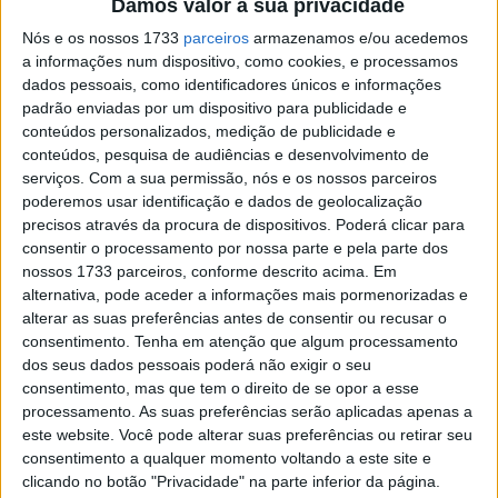
Damos valor à sua privacidade
Nós e os nossos 1733
parceiros
armazenamos e/ou acedemos
a informações num dispositivo, como cookies, e processamos
dados pessoais, como identificadores únicos e informações
padrão enviadas por um dispositivo para publicidade e
conteúdos personalizados, medição de publicidade e
conteúdos, pesquisa de audiências e desenvolvimento de
serviços.
Com a sua permissão, nós e os nossos parceiros
O piloto da Aprilia de fábrica pediu uma penalização para
poderemos usar identificação e dados de geolocalização
Márquez, a estrela da Honda ripostou.
precisos através da procura de dispositivos. Poderá clicar para
consentir o processamento por nossa parte e pela parte dos
Em ambas as partidas, Marc Márquez e Aleix Espargaró
nossos 1733 parceiros, conforme descrito acima. Em
aproximaram-se demasiado um do outro na primeira
alternativa, pode aceder a informações mais pormenorizadas e
alterar as suas preferências antes de consentir ou recusar o
curva, ambas as vezes com o piloto da Aprilia a ter de
consentimento.
Tenha em atenção que algum processamento
alargar para fora da pista e perder posições.
dos seus dados pessoais poderá não exigir o seu
consentimento, mas que tem o direito de se opor a esse
Isto enfureceu o piloto de 32 anos, que não estava tão
processamento. As suas preferências serão aplicadas apenas a
preocupado com a condução da estrela Honda Repsol
este website. Você pode alterar suas preferências ou retirar seu
em si (“
Marc é Marc, ele faz estas manobras há dez
consentimento a qualquer momento voltando a este site e
clicando no botão "Privacidade" na parte inferior da página.
anos
“), mas muito mais com o facto de que os