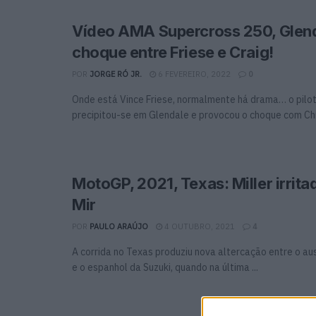
Vídeo AMA Supercross 250, Glend
choque entre Friese e Craig!
POR
JORGE RÓ JR.
6 FEVEREIRO, 2022
0
Onde está Vince Friese, normalmente há drama… o pilo
precipitou-se em Glendale e provocou o choque com Chris
MotoGP, 2021, Texas: Miller irrita
Mir
POR
PAULO ARAÚJO
4 OUTUBRO, 2021
4
A corrida no Texas produziu nova altercação entre o au
e o espanhol da Suzuki, quando na última ...