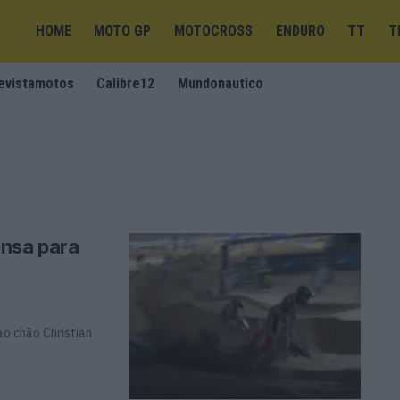
HOME
MOTO GP
MOTOCROSS
ENDURO
TT
T
evistamotos
Calibre12
Mundonautico
nsa para
ao chão Christian