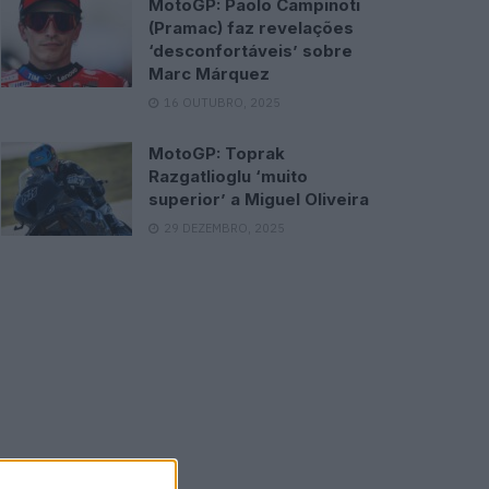
MotoGP: Paolo Campinoti
(Pramac) faz revelações
‘desconfortáveis’ sobre
Marc Márquez
16 OUTUBRO, 2025
MotoGP: Toprak
Razgatlioglu ‘muito
superior’ a Miguel Oliveira
29 DEZEMBRO, 2025