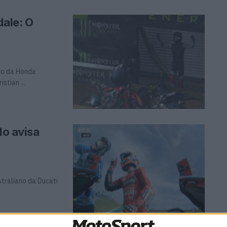
ale: O
to da Honda
tian ...
do avisa
straliano da Ducati