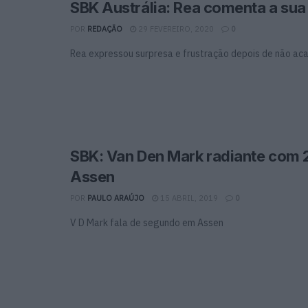
SBK Austrália: Rea comenta a su
POR
REDAÇÃO
29 FEVEREIRO, 2020
0
Rea expressou surpresa e frustração depois de não aca
SBK: Van Den Mark radiante com 
Assen
POR
PAULO ARAÚJO
15 ABRIL, 2019
0
V D Mark fala de segundo em Assen