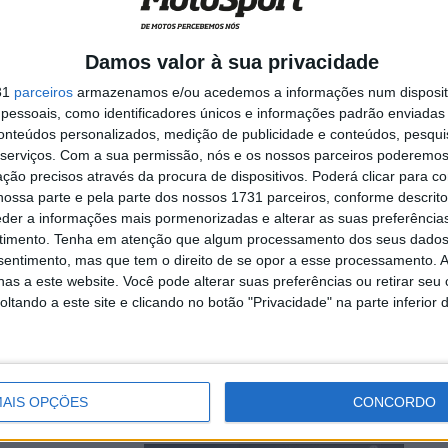
ez a Aleix
Damos valor à sua privacidade
31
parceiros
armazenamos e/ou acedemos a informações num dispositi
essoais, como identificadores únicos e informações padrão enviadas 
 vezes, e em ambas
conteúdos personalizados, medição de publicidade e conteúdos, pesqui
serviços.
Com a sua permissão, nós e os nossos parceiros poderemos 
ção precisos através da procura de dispositivos. Poderá clicar para co
ossa parte e pela parte dos nossos 1731 parceiros, conforme descrit
eder a informações mais pormenorizadas e alterar as suas preferência
palavras
timento.
Tenha em atenção que algum processamento dos seus dados
nsentimento, mas que tem o direito de se opor a esse processamento. A
as a este website. Você pode alterar suas preferências ou retirar seu
tando a este site e clicando no botão "Privacidade" na parte inferior 
es após a
rg. O ...
AIS OPÇÕES
CONCORDO