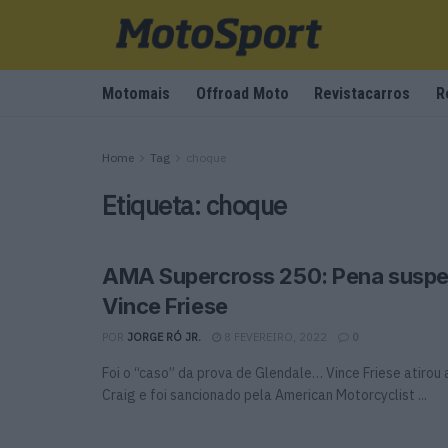
Motomais
Offroad Moto
Revistacarros
R
Home
Tag
choque
Etiqueta:
choque
AMA Supercross 250: Pena suspe
Vince Friese
POR
JORGE RÓ JR.
8 FEVEREIRO, 2022
0
Foi o “caso” da prova de Glendale… Vince Friese atirou 
Craig e foi sancionado pela American Motorcyclist ...