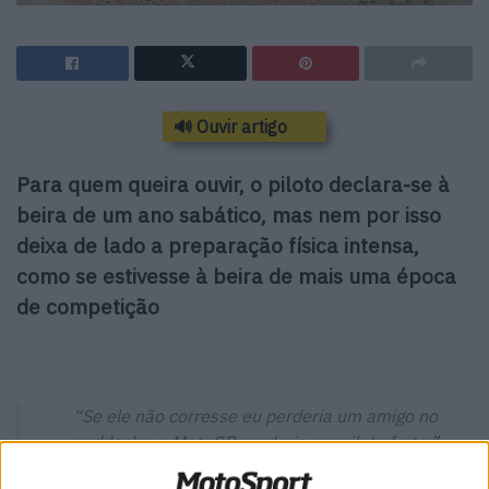
🔊 Ouvir artigo
Para quem queira ouvir, o piloto declara-se à
beira de um ano sabático, mas nem por isso
deixa de lado a preparação física intensa,
como se estivesse à beira de mais uma época
de competição
“Se ele não corresse eu perderia um amigo no
paddock e o MotoGP perderia um piloto forte.”
Lorenzo Baldassarri