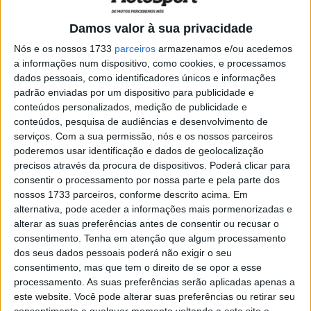
Damos valor à sua privacidade
Nós e os nossos 1733
parceiros
armazenamos e/ou acedemos
a informações num dispositivo, como cookies, e processamos
dados pessoais, como identificadores únicos e informações
padrão enviadas por um dispositivo para publicidade e
conteúdos personalizados, medição de publicidade e
conteúdos, pesquisa de audiências e desenvolvimento de
serviços.
Com a sua permissão, nós e os nossos parceiros
poderemos usar identificação e dados de geolocalização
precisos através da procura de dispositivos. Poderá clicar para
consentir o processamento por nossa parte e pela parte dos
nossos 1733 parceiros, conforme descrito acima. Em
alternativa, pode aceder a informações mais pormenorizadas e
Ao entrar supostamente num ano sabático em 2021,
alterar as suas preferências antes de consentir ou recusar o
Andrea Dovizioso já não tem qualquer obrigação
consentimento.
Tenha em atenção que algum processamento
dos seus dados pessoais poderá não exigir o seu
contratual e tem, teoricamente, todo o seu tempo livre.
consentimento, mas que tem o direito de se opor a esse
No entanto, de acordo com observadores muito
processamento. As suas preferências serão aplicadas apenas a
experientes, treina duro como se estivesse a preparar-se
este website. Você pode alterar suas preferências ou retirar seu