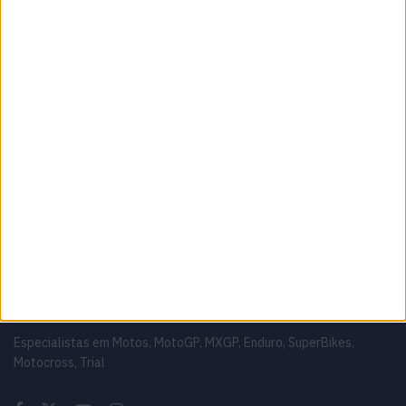
MotoGP: Turquia de regresso ao calendário?
Razgatlioglu aponta para 2028
7 AGOSTO, 2026
MotoGP: De volta! Silverstone é o palco do
regresso; Conheça os horários do GP da
Grã-Bretanha
7 AGOSTO, 2026
Sobre
Especialistas em Motos, MotoGP, MXGP, Enduro, SuperBikes,
Motocross, Trial