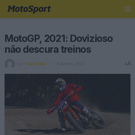
MotoGP, 2021: Dovizioso
não descura treinos
A
por
Paulo Araújo
8 Janeiro, 2021
A