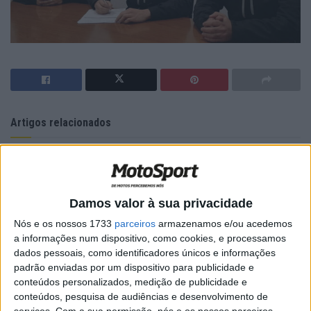
Artigos relacionados
MotoGP: Jorge Martín não dá hipóteses e
vence Sprint marcada pelo domínio da
Aprilia
8 AGOSTO, 2026
Damos valor à sua privacidade
Nós e os nossos 1733
parceiros
armazenamos e/ou acedemos
MotoGP: Jack Miller prepara adeus após 16
temporadas nos Grandes Prémios
a informações num dispositivo, como cookies, e processamos
dados pessoais, como identificadores únicos e informações
8 AGOSTO, 2026
padrão enviadas por um dispositivo para publicidade e
conteúdos personalizados, medição de publicidade e
conteúdos, pesquisa de audiências e desenvolvimento de
serviços.
Com a sua permissão, nós e os nossos parceiros