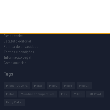
Informação importante
Ficha técnica
Estatuto editorial
Política de privacidade
Termos e condições
Informação Legal
Como anunciar
Tags
Miguel Oliveira
Motas
Moto2
Moto3
MotoGP
Motos
Mundial de Superbikes
MX2
MXGP
Off Road
Rally Dakar