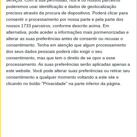
poderemos usar identificação e dados de geolocalização
precisos através da procura de dispositivos. Poderá clicar para
🔊 Ouvir artigo
consentir o processamento por nossa parte e pela parte dos
nossos 1733 parceiros, conforme descrito acima. Em
O Campeão Nacional de SSP300 acaba de
alternativa, pode aceder a informações mais pormenorizadas e
alterar as suas preferências antes de consentir ou recusar o
anunciar que vai permanecer com a Kawasaki
consentimento.
Tenha em atenção que algum processamento
Rame moto com um ambicioso programa de
dos seus dados pessoais poderá não exigir o seu
participações nacionais e internacionais
consentimento, mas que tem o direito de se opor a esse
processamento. As suas preferências serão aplicadas apenas a
este website. Você pode alterar suas preferências ou retirar seu
consentimento a qualquer momento voltando a este site e
clicando no botão "Privacidade" na parte inferior da página.
“Vai ser um ano muito exigente mas com muito
trabalho e sacrifício tudo se pode alcançar!”
Tomás
Alonso