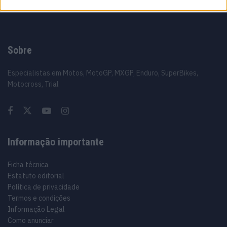
Sobre
Especialistas em Motos, MotoGP, MXGP, Enduro, SuperBikes,
Motocross, Trial
Informação importante
Ficha técnica
Estatuto editorial
Política de privacidade
Termos e condições
Informação Legal
Como anunciar