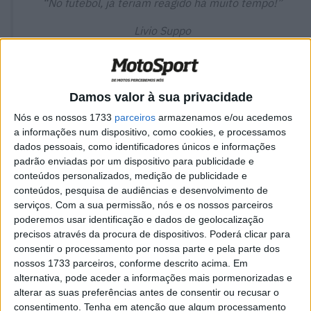
“No futebol, já teriam reagido há muito tempo!”
Livio Suppo
Damos valor à sua privacidade
Nós e os nossos 1733
parceiros
armazenamos e/ou acedemos
a informações num dispositivo, como cookies, e processamos
dados pessoais, como identificadores únicos e informações
padrão enviadas por um dispositivo para publicidade e
conteúdos personalizados, medição de publicidade e
conteúdos, pesquisa de audiências e desenvolvimento de
serviços.
Com a sua permissão, nós e os nossos parceiros
poderemos usar identificação e dados de geolocalização
precisos através da procura de dispositivos. Poderá clicar para
consentir o processamento por nossa parte e pela parte dos
nossos 1733 parceiros, conforme descrito acima. Em
O antigo chefe de equipa do HRC Livio Suppo, pensa que
alternativa, pode aceder a informações mais pormenorizadas e
o desenvolvimento tomou a direção errada em 2017.
alterar as suas preferências antes de consentir ou recusar o
consentimento.
Tenha em atenção que algum processamento