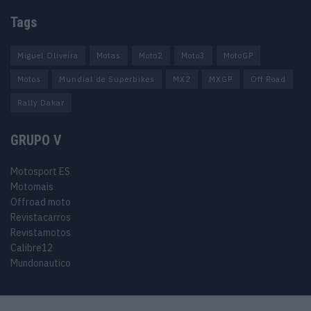
Tags
Miguel Oliveira
Motas
Moto2
Moto3
MotoGP
Motos
Mundial de Superbikes
MX2
MXGP
Off Road
Rally Dakar
GRUPO V
Motosport ES
Motomais
Offroad moto
Revistacarros
Revistamotos
Calibre12
Mundonautico