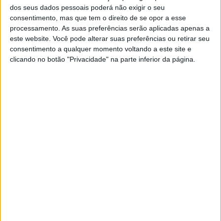
Suppo conhece a situação, tendo também assumido o
dos seus dados pessoais poderá não exigir o seu
comando da Honda após um período em que só ganhou o
consentimento, mas que tem o direito de se opor a esse
processamento. As suas preferências serão aplicadas apenas a
título em 2006, em sete anos.
este website. Você pode alterar suas preferências ou retirar seu
consentimento a qualquer momento voltando a este site e
A Honda Racing Corporation passou por um período
clicando no botão "Privacidade" na parte inferior da página.
invulgar durante a ausência do lesionado Marc Márquez.
Artigos relacionados
MotoGP: Jorge Martín não dá hipóteses e
vence Sprint marcada pelo domínio da
Aprilia
8 AGOSTO, 2026
MotoGP: Jack Miller prepara adeus após 16
temporadas nos Grandes Prémios
8 AGOSTO, 2026