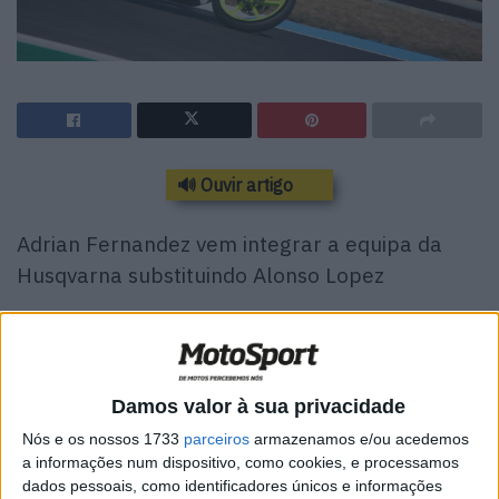
🔊 Ouvir artigo
Adrian Fernandez vem integrar a equipa da
Husqvarna substituindo Alonso Lopez
O espanhol faz uma passagem pela equipa da
Damos valor à sua privacidade
Academia Laglisse depois de se mostrar promissor no
Campeonato do Mundo de Juniores
Nós e os nossos 1733
parceiros
armazenamos e/ou acedemos
a informações num dispositivo, como cookies, e processamos
dados pessoais, como identificadores únicos e informações