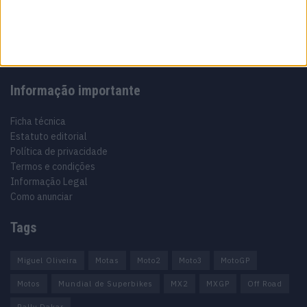
Motocross, Trial
Informação importante
Ficha técnica
Estatuto editorial
Política de privacidade
Termos e condições
Informação Legal
Como anunciar
Tags
Miguel Oliveira
Motas
Moto2
Moto3
MotoGP
Motos
Mundial de Superbikes
MX2
MXGP
Off Road
Rally Dakar