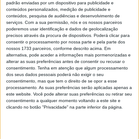
padrão enviadas por um dispositivo para publicidade e
conteúdos personalizados, medição de publicidade e
conteúdos, pesquisa de audiências e desenvolvimento de
serviços.
Com a sua permissão, nós e os nossos parceiros
poderemos usar identificação e dados de geolocalização
precisos através da procura de dispositivos. Poderá clicar para
consentir o processamento por nossa parte e pela parte dos
nossos 1733 parceiros, conforme descrito acima. Em
alternativa, pode aceder a informações mais pormenorizadas e
alterar as suas preferências antes de consentir ou recusar o
consentimento.
Tenha em atenção que algum processamento
dos seus dados pessoais poderá não exigir o seu
consentimento, mas que tem o direito de se opor a esse
processamento. As suas preferências serão aplicadas apenas a
este website. Você pode alterar suas preferências ou retirar seu
consentimento a qualquer momento voltando a este site e
Ontem já tínhamos referido o
súbito despedimento
de
clicando no botão "Privacidade" na parte inferior da página.
Alonso Lopez da estrutura dirigida por Max Biaggi nas
Moto3
Agora, confirma-se pela própria equipa a contratação em