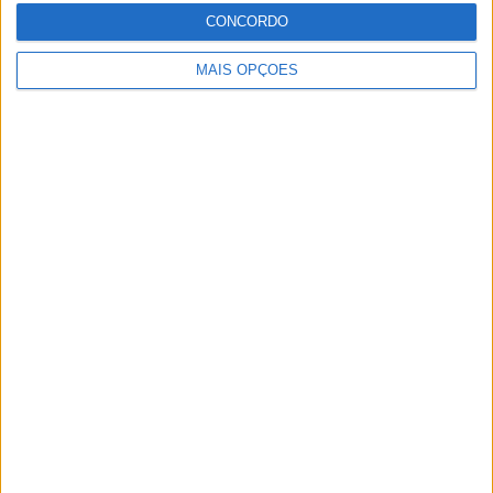
CONCORDO
MAIS OPÇÕES
Artigos relacionados
MotoGP: Jorge Martín não dá hipóteses e
vence Sprint marcada pelo domínio da
Aprilia
POR
MIGUEL FRAGOSO
8 AGOSTO, 2026