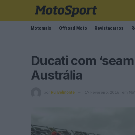
Motomais
Offroad Moto
Revistacarros
R
Ducati com ‘seaml
Austrália
por
Rui Belmonte
17 Fevereiro, 2016
em
Mo