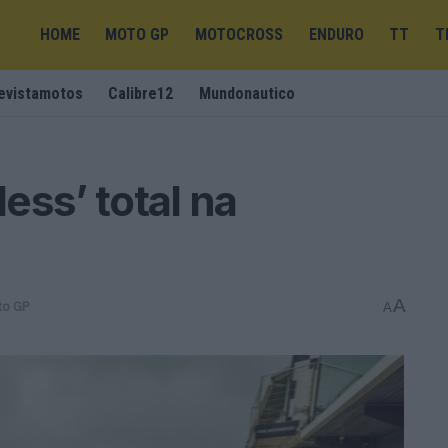
HOME
MOTO GP
MOTOCROSS
ENDURO
TT
T
evistamotos
Calibre12
Mundonautico
ess’ total na
A
to GP
A