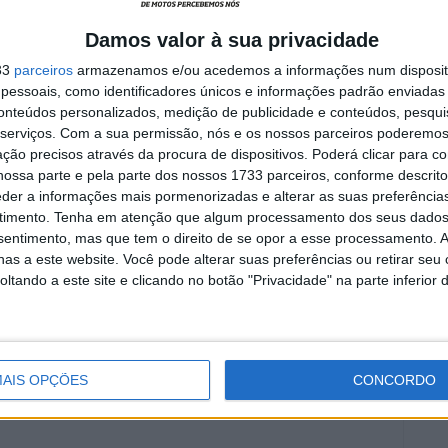
Damos valor à sua privacidade
33
parceiros
armazenamos e/ou acedemos a informações num dispositi
ina
MotoGP: Tensão entre KTM e
essoais, como identificadores únicos e informações padrão enviadas 
es das
Viñales? Steiner admite
conteúdos personalizados, medição de publicidade e conteúdos, pesqui
‘fricção’ entre as partes
serviços.
Com a sua permissão, nós e os nossos parceiros poderemos 
7 AGOSTO, 2026
ção precisos através da procura de dispositivos. Poderá clicar para co
ossa parte e pela parte dos nossos 1733 parceiros, conforme descrit
eder a informações mais pormenorizadas e alterar as suas preferência
timento.
Tenha em atenção que algum processamento dos seus dados
nsentimento, mas que tem o direito de se opor a esse processamento. A
as a este website. Você pode alterar suas preferências ou retirar seu
tando a este site e clicando no botão "Privacidade" na parte inferior 
AIS OPÇÕES
CONCORDO