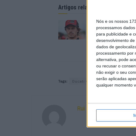
Artigos relacionados
Nós e os nossos 17
MotoGP: Ducati dom
processamos dados p
segundo dia de test
para publicidade e 
futuras 850cc
desenvolvimento de 
7 AGOSTO, 2026
dados de geolocaliza
processamento por n
alternativa, pode ac
ou recusar o consen
não exigir o seu co
serão aplicadas apen
Tags:
Ducati GP16
MotoGP
qualquer momento vol
Rui Belmonte
M