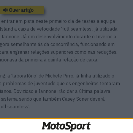
🔊 Ouvir artigo
ntrar em pista neste primeiro dia de testes a equipa
Island a caixa de velocidade ‘full seamless’, já utilizada
a Iannone. Já em desenvolvimento durante o Inverno a
 agora semelhante ás da concorrência, funcionando em
o para engrenar relações superiores como nas reduções,
onava da primeira à quinta relação de caixa.
 a ‘laboratório’ de Michele Pirro, já tinha utilizado o
s problemas de juventude que os engenheiros tentaram
ianos. Dovizioso e Iannone irão dar a última palavra
o sistema sendo que também Casey Soner deverá
ull seamless’.