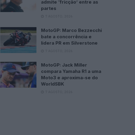
admite ‘fricção’ entre as
partes
7 AGOSTO, 2026
MotoGP: Marco Bezzecchi
bate a concorrência e
lidera PR em Silverstone
7 AGOSTO, 2026
MotoGP: Jack Miller
compara Yamaha R1 a uma
Moto3 e aproxima-se do
WorldSBK
7 AGOSTO, 2026