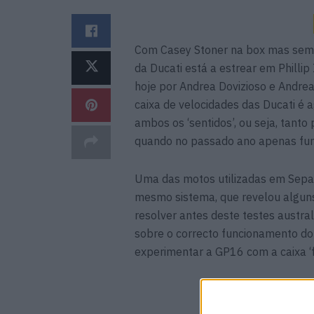
Com Casey Stoner na box mas sem e
da Ducati está a estrear em Phillip 
hoje por Andrea Dovizioso e Andre
caixa de velocidades das Ducati é
ambos os ‘sentidos’, ou seja, tant
quando no passado ano apenas funci
Uma das motos utilizadas em Sepang,
mesmo sistema, que revelou algun
resolver antes deste testes austral
sobre o correcto funcionamento d
experimentar a GP16 com a caixa ‘f