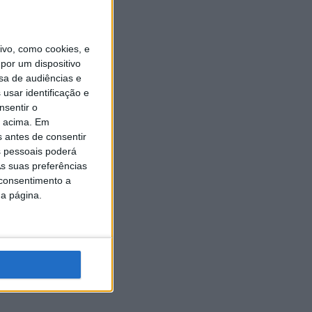
vo, como cookies, e
por um dispositivo
sa de audiências e
usar identificação e
nsentir o
o acima. Em
s antes de consentir
 pessoais poderá
s suas preferências
 consentimento a
da página.