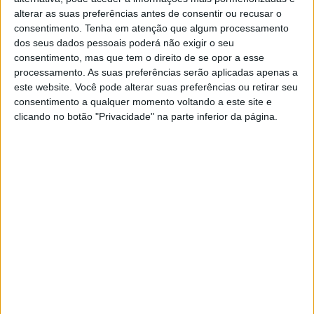
HUSQVARNA FE 350 4T
alterar as suas preferências antes de consentir ou recusar o
consentimento.
Tenha em atenção que algum processamento
A ergonomia foi especificamente adaptada para
dos seus dados pessoais poderá não exigir o seu
proporcionar conforto e controlo, com pontos de
consentimento, mas que tem o direito de se opor a esse
contacto estreitos, que facilitam a mudança entre
processamento. As suas preferências serão aplicadas apenas a
posições de condução. Exclusivo é o sub-quadro de
este website. Você pode alterar suas preferências ou retirar seu
consentimento a qualquer momento voltando a este site e
carbono compósito e que pesa pouco mais de 1 kg. Foi
clicando no botão "Privacidade" na parte inferior da página.
concebido para uma rigidez específica usando dinâmica
computacional, e também contribui para um
manuseamento excepcional e conforto do piloto. Outro
destaque é a suspensão WP que faz com que os
solavancos mais severos se tornem ligeiros, dando a
todos os modelos TE e FE um manuseamento e controlo
óptimos.
Artigos relacionados
MotoGP: Iker Lecuona ambiciona Top 10 em