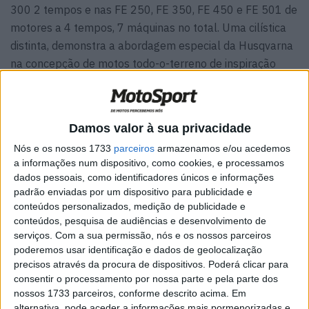
300 2 tempos e nas FE 250, FE 350, FE 450 e FE 501 de
motores a 4 tempos, 7 máquinas no total. Uma cilística
distinta, demonstra a abordagem especial da Husqvarna
na concepção de motos todo-o-terreno de inspiração
sueca. Os gráficos azuis escuros com acentos amarelos
elétrizantes, utilizam as cores familiares em
combinações totalmente novas para 2023.
Damos valor à sua privacidade
Nós e os nossos 1733
parceiros
armazenamos e/ou acedemos
a informações num dispositivo, como cookies, e processamos
dados pessoais, como identificadores únicos e informações
padrão enviadas por um dispositivo para publicidade e
conteúdos personalizados, medição de publicidade e
conteúdos, pesquisa de audiências e desenvolvimento de
serviços.
Com a sua permissão, nós e os nossos parceiros
poderemos usar identificação e dados de geolocalização
precisos através da procura de dispositivos. Poderá clicar para
consentir o processamento por nossa parte e pela parte dos
nossos 1733 parceiros, conforme descrito acima. Em
alternativa, pode aceder a informações mais pormenorizadas e