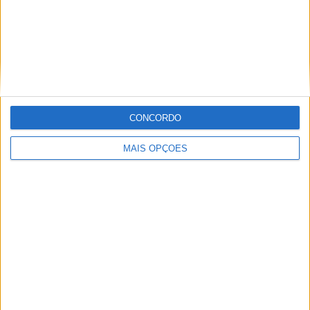
excepcional e conforto do cavaleiro
CONCORDO
MAIS OPÇÕES