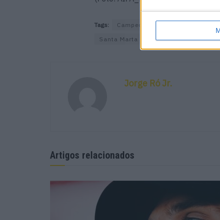
Tags:
Campeonato Europeu Enduro
M
Santa Marta de Penaguião
senhora
Jorge Ró Jr.
Artigos relacionados