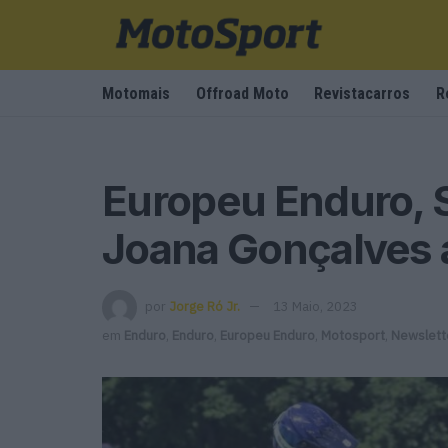
Motomais
Offroad Moto
Revistacarros
R
Europeu Enduro, S
Joana Gonçalves 
por
Jorge Ró Jr.
13 Maio, 2023
em
Enduro
,
Enduro
,
Europeu Enduro
,
Motosport
,
Newslett