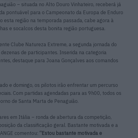
aguião – situada no Alto Douro Vinhateiro, receberá já
da pontuável para o Campeonato da Europa de Enduro
ado esta região na temporada passada, cabe agora à
nhas e socalcos desta bonita região portuguesa.
ente Clube Natureza Extreme, a segunda jornada do
dezenas de participantes. Inserida na categoria
sentes, destaque para Joana Gonçalves aos comandos
do e domingo, os pilotos irão enfrentar um percurso
ciais. Com partidas agendadas para as 9h00, todos os
 torno de Santa Marta de Penaguião.
res em Itália – ronda de abertura da competição,
osição da classificação geral. Bastante motivada e a
ORANGE comentou:
“Estou bastante motivada e