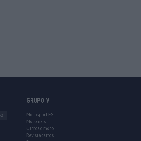
GRUPO V
Motosport ES
o2
Motomais
Offroad moto
Revistacarros