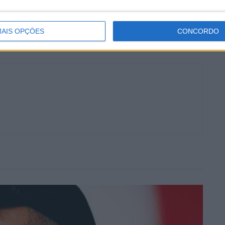
GP Portugal
Husqvarna
Joana Gonçalves
AIS OPÇÕES
CONCORDO
s