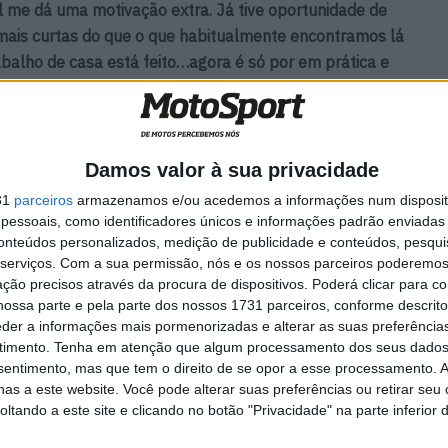
 me dá uma motivação extra. Já tive oportunidade de
 mais curtas do que o que habitualmente encontramos lá
rabalho de casa está feito…agora é só por em prática e
al. Conto com o apoio de todos os portugueses”.
Damos valor à sua privacidade
31
parceiros
armazenamos e/ou acedemos a informações num dispositi
essoais, como identificadores únicos e informações padrão enviadas 
conteúdos personalizados, medição de publicidade e conteúdos, pesqui
‘Talvez
MotoGP: Fabio Quartararo
serviços.
Com a sua permissão, nós e os nossos parceiros poderemos 
este fim
‘Com a Honda obtive as
ção precisos através da procura de dispositivos. Poderá clicar para co
respostas que procurava’
ossa parte e pela parte dos nossos 1731 parceiros, conforme descrit
6 AGOSTO, 2026
eder a informações mais pormenorizadas e alterar as suas preferência
timento.
Tenha em atenção que algum processamento dos seus dados
nsentimento, mas que tem o direito de se opor a esse processamento. A
as a este website. Você pode alterar suas preferências ou retirar seu
tando a este site e clicando no botão "Privacidade" na parte inferior 