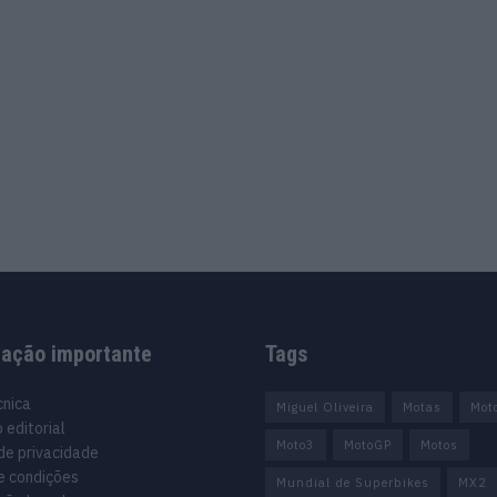
mação importante
Tags
cnica
Miguel Oliveira
Motas
Mot
 editorial
Moto3
MotoGP
Motos
 de privacidade
e condições
Mundial de Superbikes
MX2