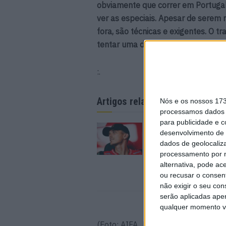
obviamente que correr em Portugal
ver as especiais. Apesar de serem
fora, são técnicas e exigentes. O t
tentar uma dupla vitória em Portug
:.
Artigos relacionados
Nós e os nossos 17
processamos dados p
para publicidade e 
MotoGP: Luca Marini 
desenvolvimento de 
tudo fique resolvido 
dados de geolocaliza
de semana’
processamento por n
6 AGOSTO, 2026
alternativa, pode ac
ou recusar o consen
não exigir o seu co
serão aplicadas apen
qualquer momento vol
(Foto: AIFA_NA)