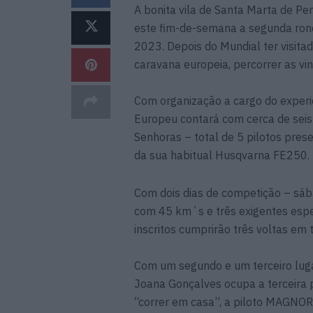
A bonita vila de Santa Marta de Pen
este fim-de-semana a segunda ron
2023. Depois do Mundial ter visit
caravana europeia, percorrer as vi
Com organização a cargo do experi
Europeu contará com cerca de seis 
Senhoras – total de 5 pilotos pre
da sua habitual Husqvarna FE250.
Com dois dias de competição – sába
com 45 km´s e três exigentes espe
inscritos cumprirão três voltas em
Com um segundo e um terceiro luga
Joana Gonçalves ocupa a terceira p
“correr em casa”, a piloto MAGN