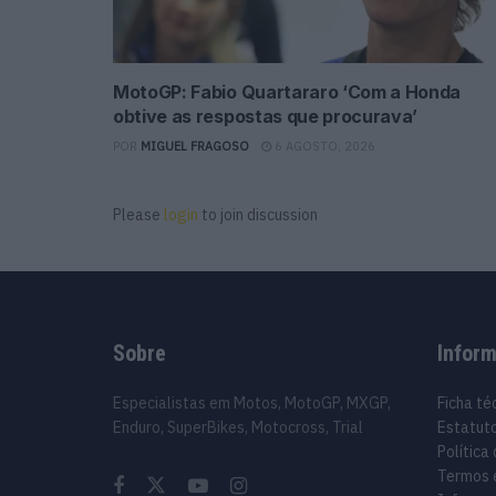
MotoGP: Fabio Quartararo ‘Com a Honda
obtive as respostas que procurava’
POR
MIGUEL FRAGOSO
6 AGOSTO, 2026
Please
login
to join discussion
Sobre
Infor
Especialistas em Motos, MotoGP, MXGP,
Ficha té
Enduro, SuperBikes, Motocross, Trial
Estatuto
Política
Termos 