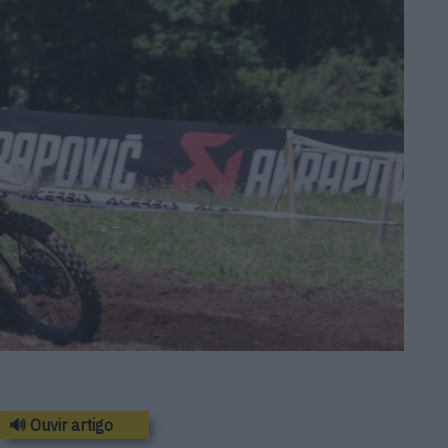
🔊 Ouvir artigo