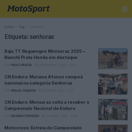
Home
Tag
senhoras
Etiqueta:
senhoras
Baja TT Reguengos Monsaraz 2025 –
Bianchi Prata Honda em destaque
POR
PAULO ARAÚJO
15 SETEMBRO, 2025
0
CN Enduro: Mariana Afonso campeã
nacional na categoria Senhoras
POR
MIGUEL FRAGOSO
16 JUNHO, 2025
0
CN Enduro: Monsaraz volta a receber o
Campeonato Nacional de Enduro
POR
RICARDO FERREIRA
13 MARÇO, 2025
0
Motocross: Estreia do Campeonato