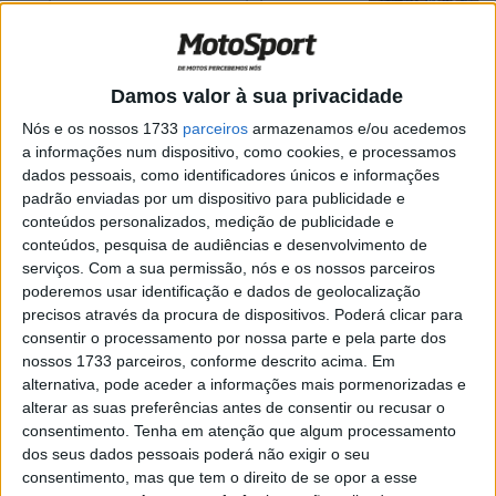
Nacional de Motocross Feminino em
2024
POR
RICARDO FERREIRA
23 JANEIRO, 2024
0
Damos valor à sua privacidade
Rally Dakar 2024: Quem são os líderes
das diversas categorias
Nós e os nossos 1733
parceiros
armazenamos e/ou acedemos
a informações num dispositivo, como cookies, e processamos
POR
RICARDO FERREIRA
13 JANEIRO, 2024
0
dados pessoais, como identificadores únicos e informações
Baja Portalegre: Joana Silva será a única
padrão enviadas por um dispositivo para publicidade e
senhora nas motos
conteúdos personalizados, medição de publicidade e
conteúdos, pesquisa de audiências e desenvolvimento de
POR
JORGE RÓ JR.
26 OUTUBRO, 2023
0
serviços.
Com a sua permissão, nós e os nossos parceiros
Joana Gonçalves, EnduroGP, Finlândia:
poderemos usar identificação e dados de geolocalização
“Fim-de-semana de muita
precisos através da procura de dispositivos. Poderá clicar para
aprendizagem”
consentir o processamento por nossa parte e pela parte dos
nossos 1733 parceiros, conforme descrito acima. Em
POR
JORGE RÓ JR.
30 MAIO, 2023
0
alternativa, pode aceder a informações mais pormenorizadas e
Motocross: 1.º Troféu Nacional Feminino
alterar as suas preferências antes de consentir ou recusar o
já tem data e local
consentimento.
Tenha em atenção que algum processamento
dos seus dados pessoais poderá não exigir o seu
POR
JORGE RÓ JR.
23 MAIO, 2023
0
consentimento, mas que tem o direito de se opor a esse