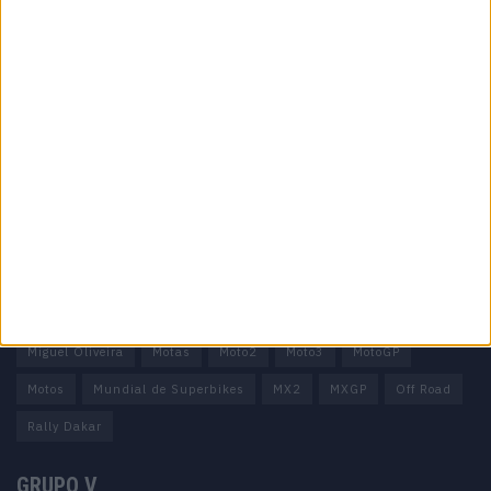
Informação importante
Ficha técnica
Estatuto editorial
Política de privacidade
Termos e condições
Informação Legal
Como anunciar
Tags
Miguel Oliveira
Motas
Moto2
Moto3
MotoGP
Motos
Mundial de Superbikes
MX2
MXGP
Off Road
Rally Dakar
GRUPO V