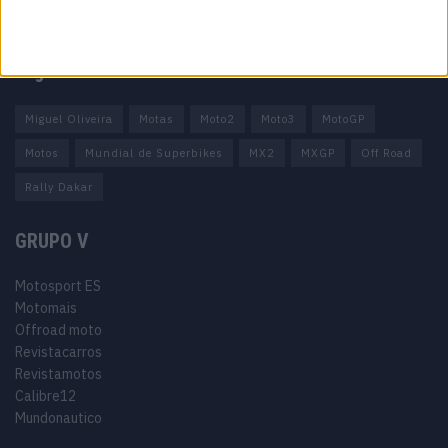
Informação Legal
Como anunciar
Tags
Miguel Oliveira
Motas
Moto2
Moto3
MotoGP
Motos
Mundial de Superbikes
MX2
MXGP
Off Road
Rally Dakar
GRUPO V
Motosport ES
Motomais
Offroad moto
Revistacarros
Revistamotos
Calibre12
Mundonautico