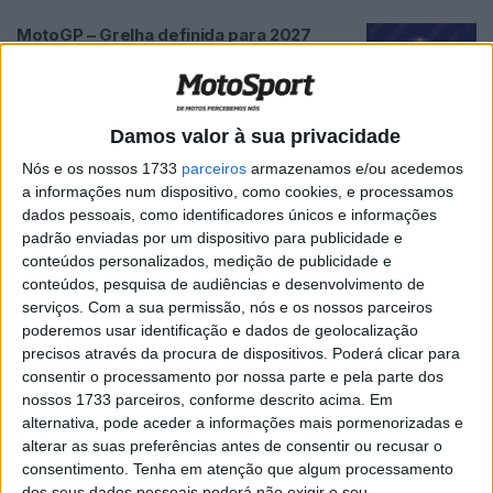
MotoGP – Grelha definida para 2027
POR
PAULO ARAÚJO
25 JULHO, 2026
0
Moto2 – Futuro da Equipa Marc VDS em
Damos valor à sua privacidade
dúvida
Nós e os nossos 1733
parceiros
armazenamos e/ou acedemos
POR
PAULO ARAÚJO
25 JULHO, 2026
0
a informações num dispositivo, como cookies, e processamos
dados pessoais, como identificadores únicos e informações
Moto3 – Camião da Equipa Momoven
padrão enviadas por um dispositivo para publicidade e
Racing apreendido em França
conteúdos personalizados, medição de publicidade e
POR
PAULO ARAÚJO
25 JULHO, 2026
0
conteúdos, pesquisa de audiências e desenvolvimento de
serviços.
Com a sua permissão, nós e os nossos parceiros
MotoGP – Nakagami, o último ‘wild card’?
poderemos usar identificação e dados de geolocalização
POR
PAULO ARAÚJO
25 JULHO, 2026
0
precisos através da procura de dispositivos. Poderá clicar para
consentir o processamento por nossa parte e pela parte dos
nossos 1733 parceiros, conforme descrito acima. Em
MXGP – Kawasaki e Romain Febvre
alternativa, pode aceder a informações mais pormenorizadas e
separam-se
alterar as suas preferências antes de consentir ou recusar o
consentimento.
Tenha em atenção que algum processamento
POR
PAULO ARAÚJO
24 JULHO, 2026
0
dos seus dados pessoais poderá não exigir o seu