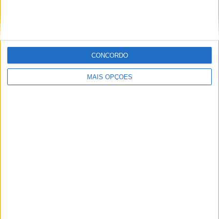
Tendências
Comentários
Novidades
CONCORDO
MotoGP- Reviravolta com Oliveira na Honda
8 SETEMBRO, 2025
MAIS OPÇÕES
MotoGP: Reviravolta? Miguel Oliveira pode
ter vaga em 2026
28 AGOSTO, 2025
MotoGP: Paolo Campinoti (Pramac) faz
revelações ‘desconfortáveis’ sobre Marc
Márquez
16 OUTUBRO, 2025
MotoGP: Toprak Razgatlioglu ‘muito
superior’ a Miguel Oliveira
29 DEZEMBRO, 2025