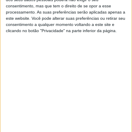
WSBK – Iker Lecuona continuará na
consentimento, mas que tem o direito de se opor a esse
equipa Aruba.it Ducati
processamento. As suas preferências serão aplicadas apenas a
este website. Você pode alterar suas preferências ou retirar seu
POR
PAULO ARAÚJO
22 JULHO, 2026
0
consentimento a qualquer momento voltando a este site e
MotoGP – Honda confirma Alonso ao lado
clicando no botão "Privacidade" na parte inferior da página.
de Quartararo
POR
PAULO ARAÚJO
21 JULHO, 2026
0
Odendaal conquista pole position e
vence em Motorland apesar do calor
POR
PAULO ARAÚJO
21 JULHO, 2026
0
Josep Garcia Campeão do Mundo de
EnduroGP
POR
PAULO ARAÚJO
20 JULHO, 2026
0
EMX125 – Bauer conquista fim de semana
perfeito na Grã-Bretanha
POR
PAULO ARAÚJO
20 JULHO, 2026
0