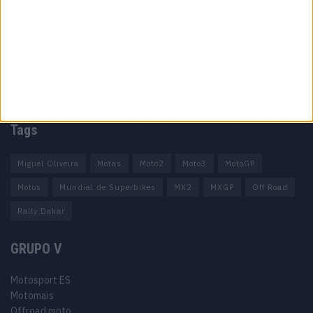
Ficha técnica
Estatuto editorial
Política de privacidade
Termos e condições
Informação Legal
Como anunciar
Tags
Miguel Oliveira
Motas
Moto2
Moto3
MotoGP
Motos
Mundial de Superbikes
MX2
MXGP
Off Road
Rally Dakar
GRUPO V
Motosport ES
Motomais
Offroad moto