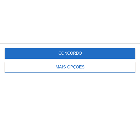
Moto2: Alex Rins fratura clavícula
POR
ANDRÉ BETTENCOURT RODRIGUES
25 AGOSTO, 2016
0
1
2
…
8
CONCORDO
Tendências
Comentários
Novidades
MAIS OPÇÕES
MotoGP- Reviravolta com Oliveira na Honda
8 SETEMBRO, 2025
MotoGP: Reviravolta? Miguel Oliveira pode
ter vaga em 2026
28 AGOSTO, 2025
MotoGP: Paolo Campinoti (Pramac) faz
revelações ‘desconfortáveis’ sobre Marc
Márquez