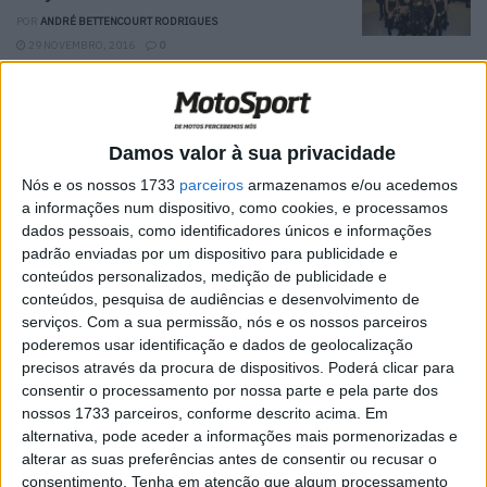
POR
ANDRÉ BETTENCOURT RODRIGUES
29 NOVEMBRO, 2016
0
Organização do GP da Malásia descreve
o MotoGP como “o campeonato mais
excitante do momento”
Damos valor à sua privacidade
POR
ANDRÉ BETTENCOURT RODRIGUES
8 NOVEMBRO, 2016
0
Nós e os nossos 1733
parceiros
armazenamos e/ou acedemos
a informações num dispositivo, como cookies, e processamos
TT – Stéphane Peterhansel: ” Baja
dados pessoais, como identificadores únicos e informações
Portalegre 500 é a melhor da Europa”
padrão enviadas por um dispositivo para publicidade e
POR
ANDRÉ BETTENCOURT RODRIGUES
29 OUTUBRO, 2016
conteúdos personalizados, medição de publicidade e
conteúdos, pesquisa de audiências e desenvolvimento de
0
serviços.
Com a sua permissão, nós e os nossos parceiros
Conheça os vencedores do Passatempo
poderemos usar identificação e dados de geolocalização
Jack Reacher
precisos através da procura de dispositivos. Poderá clicar para
consentir o processamento por nossa parte e pela parte dos
POR
ANDRÉ BETTENCOURT RODRIGUES
18 OUTUBRO, 2016
nossos 1733 parceiros, conforme descrito acima. Em
0
alternativa, pode aceder a informações mais pormenorizadas e
Moto2: Alex Rins operado com sucesso
alterar as suas preferências antes de consentir ou recusar o
consentimento.
Tenha em atenção que algum processamento
POR
ANDRÉ BETTENCOURT RODRIGUES
25 AGOSTO, 2016