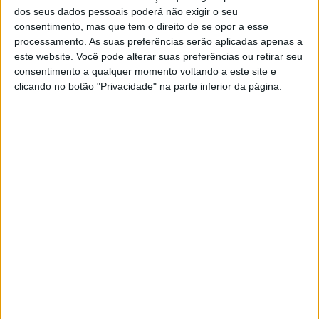
dos seus dados pessoais poderá não exigir o seu
0
consentimento, mas que tem o direito de se opor a esse
Vídeo: Uma volta à ilha de Man a 320
processamento. As suas preferências serão aplicadas apenas a
km/h
este website. Você pode alterar suas preferências ou retirar seu
consentimento a qualquer momento voltando a este site e
POR
ANDRÉ BETTENCOURT RODRIGUES
25 AGOSTO, 2016
clicando no botão "Privacidade" na parte inferior da página.
0
MotoGP: KTM satisfeita com testes em
Misano
POR
ANDRÉ BETTENCOURT RODRIGUES
25 AGOSTO, 2016
0
MotoGP: Casey Stoner no GP da Grã-
Bretanha?
POR
ANDRÉ BETTENCOURT RODRIGUES
25 AGOSTO, 2016
0
Ducati planeia Scrambler mais
aventureira
POR
ANDRÉ BETTENCOURT RODRIGUES
25 AGOSTO, 2016
0