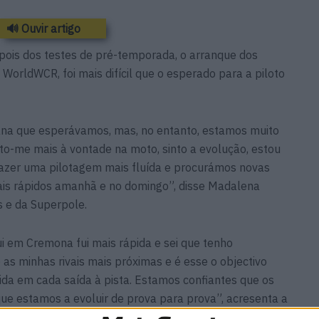
🔊 Ouvir artigo
depois dos testes de pré-temporada, o arranque dos
WorldWCR, foi mais difícil que o esperado para a piloto
ana que esperávamos, mas, no entanto, estamos muito
into-me mais à vontade na moto, sinto a evolução, estou
 fazer uma pilotagem mais fluída e procurámos novas
ais rápidos amanhã e no domingo”, disse Madalena
s e da Superpole.
i em Cremona fui mais rápida e sei que tenho
as minhas rivais mais próximas e é esse o objectivo
ida em cada saída à pista. Estamos confiantes que os
ue estamos a evoluir de prova para prova”, acresenta a