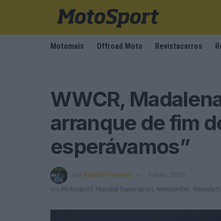
Motomais
Offroad Moto
Revistacarros
R
WWCR, Madalena S
arranque de fim 
esperávamos”
por
Ricardo Ferreira
3 Maio, 2025
em
Motosport
,
Mundial Supersport
,
Newsletter
,
Newslett