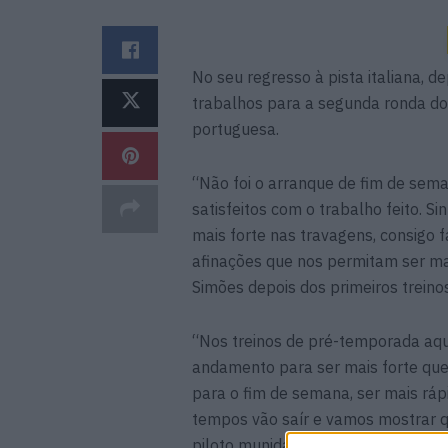
No seu regresso à pista italiana, 
trabalhos para a segunda ronda do 
portuguesa.
“Não foi o arranque de fim de sem
satisfeitos com o trabalho feito. S
mais forte nas travagens, consigo
afinações que nos permitam ser m
Simões depois dos primeiros treino
“Nos treinos de pré-temporada aqu
andamento para ser mais forte que 
para o fim de semana, ser mais ráp
tempos vão saír e vamos mostrar q
piloto munidalista #22.