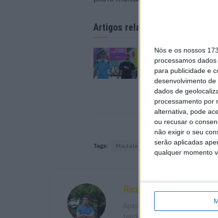
Artigos relacionados
Nós e os nossos 17
MotoGP: Iker Lecuon
processamos dados p
ambiciona Top 10 em
Silverstone
para publicidade e 
desenvolvimento de 
6 AGOSTO, 2026
dados de geolocaliza
processamento por n
alternativa, pode ac
ou recusar o consen
não exigir o seu co
serão aplicadas apen
Tags:
Madalena
Madalena Simões
qualquer momento vol
Ricardo Ferreira
M
Apaixonado por motos desde mu
tendo trabalhado em diversos m