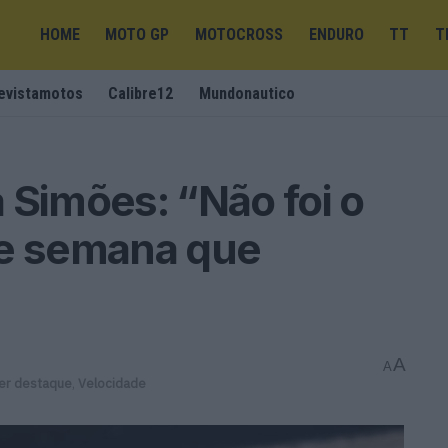
HOME
MOTO GP
MOTOCROSS
ENDURO
TT
T
evistamotos
Calibre12
Mundonautico
imões: “Não foi o
de semana que
A
A
er destaque
,
Velocidade