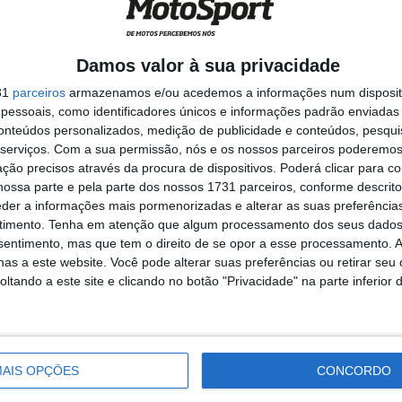
Damos valor à sua privacidade
31
parceiros
armazenamos e/ou acedemos a informações num dispositi
a
MotoGP: Marco Bezzecchi
essoais, como identificadores únicos e informações padrão enviadas 
recebe luz verde para correr
em Silverstone
conteúdos personalizados, medição de publicidade e conteúdos, pesqui
serviços.
Com a sua permissão, nós e os nossos parceiros poderemos 
6 AGOSTO, 2026
ção precisos através da procura de dispositivos. Poderá clicar para co
ossa parte e pela parte dos nossos 1731 parceiros, conforme descrit
eder a informações mais pormenorizadas e alterar as suas preferência
timento.
Tenha em atenção que algum processamento dos seus dados
nsentimento, mas que tem o direito de se opor a esse processamento. A
as a este website. Você pode alterar suas preferências ou retirar seu
Mundial Feminino
WWCR Cremona
Yamaha
tando a este site e clicando no botão "Privacidade" na parte inferior 
AIS OPÇÕES
CONCORDO
ito cedo, está desde há muito ligado à Comunicação Social,
eios como AutoHoje, revista Motociclismo, jornal Volante,