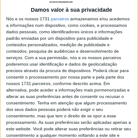
forte
Damos valor à sua privacidade
POR
RICARDO FERREIRA
4 MAIO, 2025
0
Nós e os nossos 1731
parceiros
armazenamos e/ou acedemos
WWCR, Madalena Simões: “Não foi o
a informações num dispositivo, como cookies, e processamos
arranque de fim de semana que
dados pessoais, como identificadores únicos e informações
esperávamos”
padrão enviadas por um dispositivo para publicidade e
POR
RICARDO FERREIRA
3 MAIO, 2025
0
conteúdos personalizados, medição de publicidade e
conteúdos, pesquisa de audiências e desenvolvimento de
WWCR, Assen: Arranca o Mundial
serviços.
Com a sua permissão, nós e os nossos parceiros
Feminino com participação lusa
poderemos usar identificação e dados de geolocalização
POR
RICARDO FERREIRA
11 ABRIL, 2025
0
precisos através da procura de dispositivos. Poderá clicar para
consentir o processamento por nossa parte e pela parte dos
WWCR, Mallory Dobbs: “Não andei de
nossos 1731 parceiros, conforme descrito acima. Em
moto até aos 22 anos”
alternativa, pode aceder a informações mais pormenorizadas e
POR
RICARDO FERREIRA
7 DEZEMBRO, 2024
0
alterar as suas preferências antes de consentir ou recusar o
consentimento.
Tenha em atenção que algum processamento
WWCR, Maria Herrera: “É preciso ir ao
dos seus dados pessoais poderá não exigir o seu
limite mas respeitar os adversários”
consentimento, mas que tem o direito de se opor a esse
processamento. As suas preferências serão aplicadas apenas a
POR
RICARDO FERREIRA
6 DEZEMBRO, 2024
0
este website. Você pode alterar suas preferências ou retirar seu
Superbike: Horários para a penúltima
consentimento a qualquer momento voltando a este site e