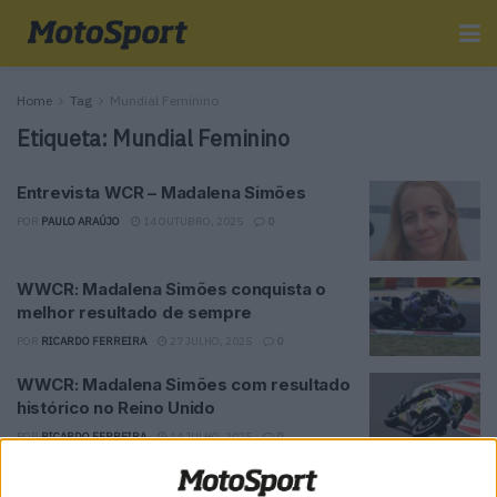
Home
Tag
Mundial Feminino
Etiqueta:
Mundial Feminino
Entrevista WCR – Madalena Simões
POR
PAULO ARAÚJO
14 OUTUBRO, 2025
0
WWCR: Madalena Simões conquista o
melhor resultado de sempre
POR
RICARDO FERREIRA
27 JULHO, 2025
0
WWCR: Madalena Simões com resultado
histórico no Reino Unido
POR
RICARDO FERREIRA
14 JULHO, 2025
0
WWCR, Corrida 1: Madalena Simões mais