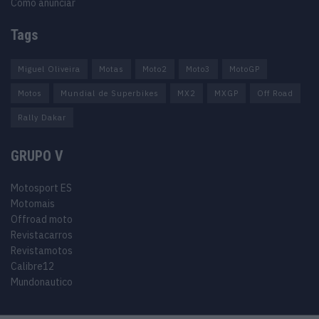
Como anunciar
Tags
Miguel Oliveira
Motas
Moto2
Moto3
MotoGP
Motos
Mundial de Superbikes
MX2
MXGP
Off Road
Rally Dakar
GRUPO V
Motosport ES
Motomais
Offroad moto
Revistacarros
Revistamotos
Calibre12
Mundonautico