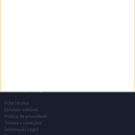
Sobre
Especialistas em Motos, MotoGP, MXGP, Enduro, SuperBikes,
Motocross, Trial
Informação importante
Ficha técnica
Estatuto editorial
Política de privacidade
Termos e condições
Informação Legal