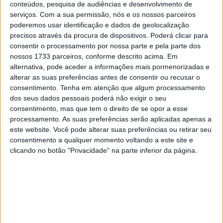
conteúdos, pesquisa de audiências e desenvolvimento de
A segunda fila tem o líder Arenas seguido de Bayliss na
serviços.
Com a sua permissão, nós e os nossos parceiros
Triumph, numa rara demonstração de forma, e Garcia.
poderemos usar identificação e dados de geolocalização
A Triumph de Booth-Amos seguiu-se na terceira fila ao
precisos através da procura de dispositivos. Poderá clicar para
consentir o processamento por nossa parte e pela parte dos
lado de Mahindra e Jespersen, que seria a primeira
nossos 1733 parceiros, conforme descrito acima. Em
Ducati já que Jaume Masia ficou na seguinte, atrás de
alternativa, pode aceder a informações mais pormenorizadas e
Caricasulo e Alcoba.
alterar as suas preferências antes de consentir ou recusar o
As corridas de Supersort aqui em Most terão 19 voltas,
consentimento.
Tenha em atenção que algum processamento
num total de 80.028 Km, com 33 pilotos a alinhar na
dos seus dados pessoais poderá não exigir o seu
consentimento, mas que tem o direito de se opor a esse
grelha.
processamento. As suas preferências serão aplicadas apenas a
este website. Você pode alterar suas preferências ou retirar seu
Artigos relacionados
consentimento a qualquer momento voltando a este site e
clicando no botão "Privacidade" na parte inferior da página.
MotoGP: Moto3,David Almansa vence em
Silverstone após corrida repleta de
emoções
9 AGOSTO, 2026
MotoGP: ‘Hat-trick’ Aprilia em Silverstone!
Primeiras impressões de Raúl, Martín e