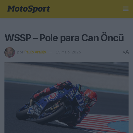
WSSP – Pole para Can Öncü
A
por
Paulo Araújo
15 Maio, 2026
A