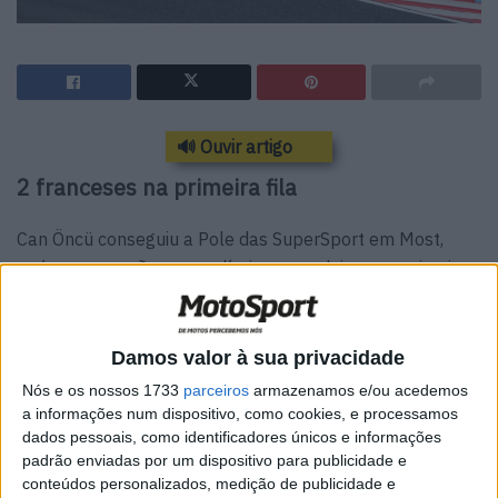
🔊 Ouvir artigo
2 franceses na primeira fila
Can Öncü conseguiu a Pole das SuperSport em Most,
após uma sessão apertadíssima, que deixou na primeira
fila a escassas centésimas Luca Mahias e Valentin
Debise. O Turco da Tem Kate Yamaha acabou por fazer
um tempo de 1:33.802, contra os 33.852 de Mahias e
Damos valor à sua privacidade
33.884 de Debise. Este contrariou a tendência Yamaha
Nós e os nossos 1733
parceiros
armazenamos e/ou acedemos
ao colocar a ZXMoto na primeira fila, o que, pela forma
a informações num dispositivo, como cookies, e processamos
dados pessoais, como identificadores únicos e informações
recente, deve ser suficiente para o vermos lutar pela
padrão enviadas por um dispositivo para publicidade e
vitória nas corridas.
conteúdos personalizados, medição de publicidade e