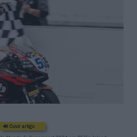
🔊 Ouvir artigo