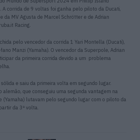
do Mundo de Supersport 2024 em Phillip Island
A corrida de 9 voltas foi ganha pelo piloto da Ducati,
nte da MV Agusta de Marcel Schrötter e de Adrian
uba.it Racing.
nchida pelo vencedor da corrida 1 Yari Montella (Ducati),
efano Manzi (Yamaha). O vencedor da Superpole, Adrian
ticipar da primeira corrida devido a um problema
elha.
sólida e saiu da primeira volta em segundo lugar.
do alemão, que conseguiu uma segunda vantagem na
bise (Yamaha) lutavam pelo segundo lugar com o piloto da
rtir da 3ª volta.