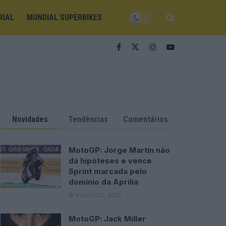
RIAL
MUNDIAL SUPERBIKES
Novidades
Tendências
Comentários
MotoGP: Jorge Martín não
dá hipóteses e vence
Sprint marcada pelo
domínio da Aprilia
8 AGOSTO, 2026
MotoGP: Jack Miller