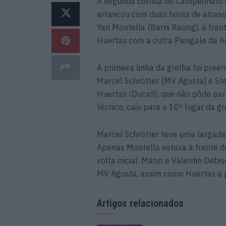
A segunda corrida do Campeonato 
arrancou com duas horas de atraso. 
Yari Montella (Barni Racing), à fre
Huertas com a outra Panigale da Ar
A primeira linha da grelha foi pree
Marcel Schrötter (MV Agusta) e St
Huertas (Ducati), que não pôde par
técnico, caiu para o 10º lugar da gr
Marcel Schrötter teve uma largada 
Apenas Montella estava à frente 
volta inicial. Manzi e Valentin De
MV Agusta, assim como Huertas a pa
Artigos relacionados