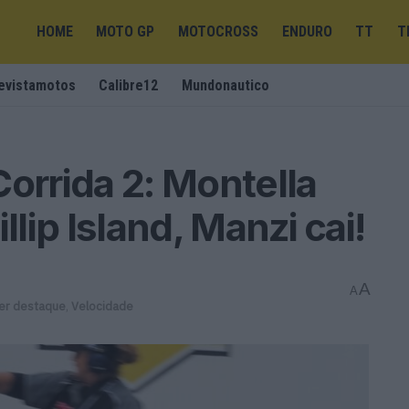
HOME
MOTO GP
MOTOCROSS
ENDURO
TT
T
evistamotos
Calibre12
Mundonautico
Corrida 2: Montella
llip Island, Manzi cai!
A
A
er destaque
,
Velocidade