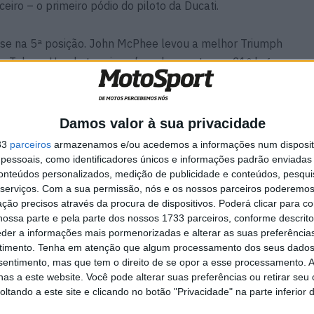
eiro – o primeiro pódio do piloto da Ducati.
ise na 5ª posição. John McPhee levou a melhor Triumph
ito Toba, a Honda terminou fora dos pontos no 21º lugar.
cidente na primeira volta e terminou na 25ª posição.
Damos valor à sua privacidade
, Phillip Island
33
parceiros
armazenamos e/ou acedemos a informações num dispositi
essoais, como identificadores únicos e informações padrão enviadas 
g)
conteúdos personalizados, medição de publicidade e conteúdos, pesqui
serviços.
Com a sua permissão, nós e os nossos parceiros poderemos 
eparto Corse) +0,203s
ção precisos através da procura de dispositivos. Poderá clicar para co
ossa parte e pela parte dos nossos 1733 parceiros, conforme descrit
eder a informações mais pormenorizadas e alterar as suas preferência
 Racing WorldSSP) +1.658s
timento.
Tenha em atenção que algum processamento dos seus dados
nsentimento, mas que tem o direito de se opor a esse processamento. A
as a este website. Você pode alterar suas preferências ou retirar seu
E AIR Racing) +5.289s
tando a este site e clicando no botão "Privacidade" na parte inferior 