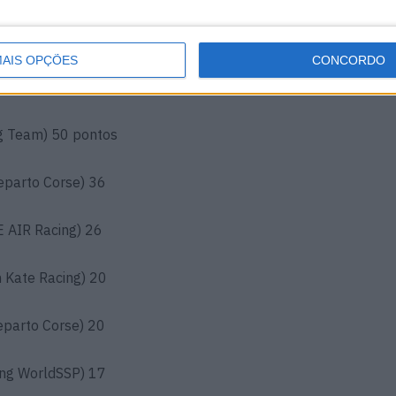
rldSSP Racing Team) +5.554s
eparto Corse) +5.677s
AIS OPÇÕES
CONCORDO
ng Team) 50 pontos
eparto Corse) 36
E AIR Racing) 26
 Kate Racing) 20
eparto Corse) 20
ing WorldSSP) 17