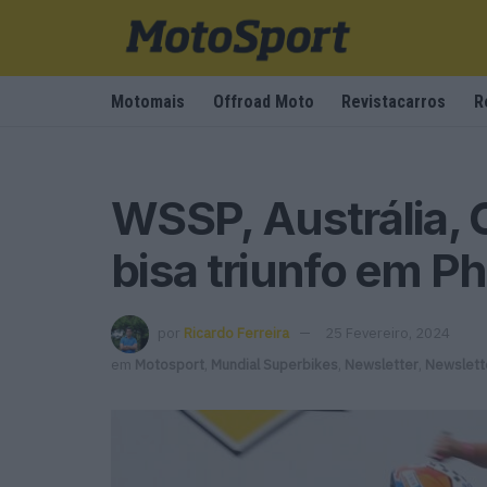
Motomais
Offroad Moto
Revistacarros
R
WSSP, Austrália, 
bisa triunfo em Phi
por
Ricardo Ferreira
25 Fevereiro, 2024
em
Motosport
,
Mundial Superbikes
,
Newsletter
,
Newslett