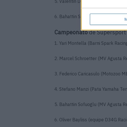
5. Valentin Debise (Evan Bros. Wo
6. Bahattin Sofuoglu (MV Agusta R
M
Campeonato
de Supersport
1. Yari Montella (Barni Spark Raci
2. Marcel Schroetter (MV Agusta R
3. Federico Caricasulo (Motozoo M
4. Stefano Manzi (Pata Yamaha Ten
5. Bahattin Sofuoglu (MV Agusta R
6. Oliver Bayliss (equipe D34G Rac