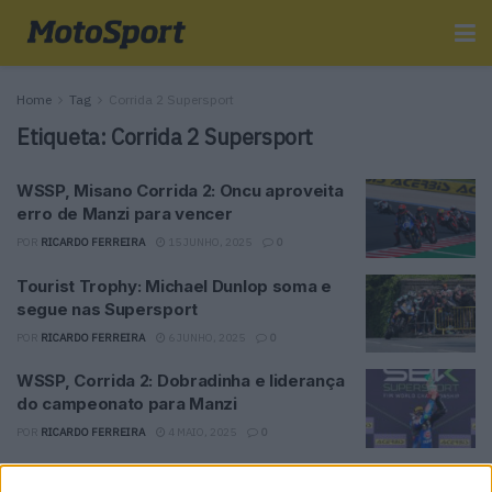
Home
Tag
Corrida 2 Supersport
Etiqueta:
Corrida 2 Supersport
WSSP, Misano Corrida 2: Oncu aproveita
erro de Manzi para vencer
POR
RICARDO FERREIRA
15 JUNHO, 2025
0
Tourist Trophy: Michael Dunlop soma e
segue nas Supersport
POR
RICARDO FERREIRA
6 JUNHO, 2025
0
WSSP, Corrida 2: Dobradinha e liderança
do campeonato para Manzi
POR
RICARDO FERREIRA
4 MAIO, 2025
0
WSSP, Estoril: Manzi vence após queda