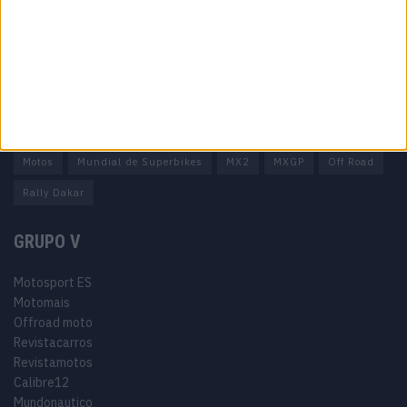
Termos e condições
Informação Legal
Como anunciar
Tags
Miguel Oliveira
Motas
Moto2
Moto3
MotoGP
Motos
Mundial de Superbikes
MX2
MXGP
Off Road
Rally Dakar
GRUPO V
Motosport ES
Motomais
Offroad moto
Revistacarros
Revistamotos
Calibre12
Mundonautico