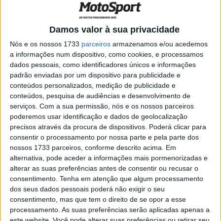
de Montella
POR
RICARDO FERREIRA
13 OUTUBRO, 2024
0
Damos valor à sua privacidade
WSSP, Donington, Corrida 2: Huertas
Nós e os nossos 1733
parceiros
armazenamos e/ou acedemos
vence após penalização a Montella
a informações num dispositivo, como cookies, e processamos
POR
RICARDO FERREIRA
15 JULHO, 2024
0
dados pessoais, como identificadores únicos e informações
padrão enviadas por um dispositivo para publicidade e
WSSP, Assen, Corrida 2: Vitória caseira
conteúdos personalizados, medição de publicidade e
de Glenn van Straalen
conteúdos, pesquisa de audiências e desenvolvimento de
POR
RICARDO FERREIRA
22 ABRIL, 2024
0
serviços.
Com a sua permissão, nós e os nossos parceiros
poderemos usar identificação e dados de geolocalização
WSSP, Austrália, Corrida 2: Montella bisa
precisos através da procura de dispositivos. Poderá clicar para
triunfo em Phillip Island, Manzi cai!
consentir o processamento por nossa parte e pela parte dos
POR
RICARDO FERREIRA
25 FEVEREIRO, 2024
0
nossos 1733 parceiros, conforme descrito acima. Em
alternativa, pode aceder a informações mais pormenorizadas e
WSSP, Austrália: Corrida atrasada devido
alterar as suas preferências antes de consentir ou recusar o
às condições de pista
consentimento.
Tenha em atenção que algum processamento
POR
RICARDO FERREIRA
25 FEVEREIRO, 2024
0
dos seus dados pessoais poderá não exigir o seu
consentimento, mas que tem o direito de se opor a esse
WSSP, Portimão, Corrida 2: Vitória
processamento. As suas preferências serão aplicadas apenas a
magistral de Manzi, pódio totalmente
este website. Você pode alterar suas preferências ou retirar seu