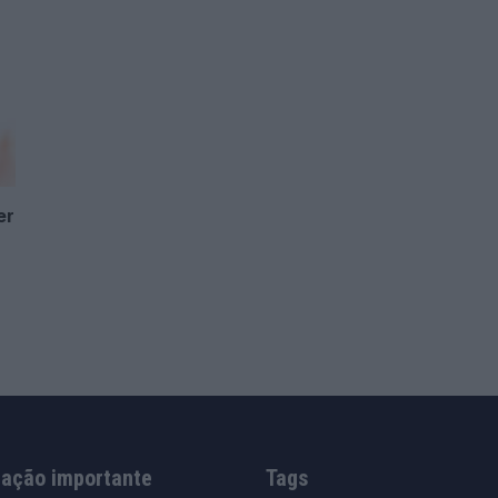
er
mação importante
Tags