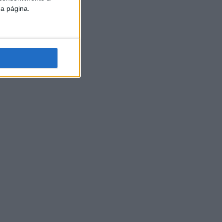
da página.