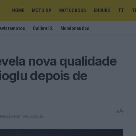
HOME
MOTO GP
MOTOCROSS
ENDURO
TT
T
evistamotos
Calibre12
Mundonautico
vela nova qualidade
ioglu depois de
A
A
Newsletter
,
Velocidade