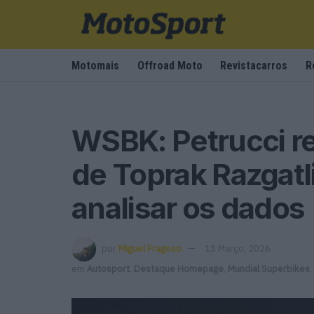
Motomais
Offroad Moto
Revistacarros
R
WSBK: Petrucci re
de Toprak Razgatl
analisar os dados
por
Miguel Fragoso
13 Março, 2026
em
Autosport
,
Destaque Homepage
,
Mundial Superbikes
,