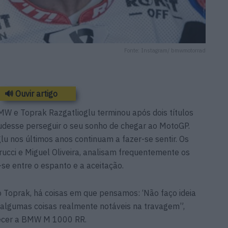
Fonte: Instagram/ bmwmotorrad
🔊 Ouvir artigo
W e Toprak Razgatlioglu terminou após dois títulos
pudesse perseguir o seu sonho de chegar ao MotoGP.
glu nos últimos anos continuam a fazer-se sentir. Os
rucci e Miguel Oliveira, analisam frequentemente os
se entre o espanto e a aceitação.
Toprak, há coisas em que pensamos: ‘Não faço ideia
s algumas coisas realmente notáveis na travagem”,
hecer a BMW M 1000 RR.