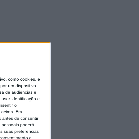
vo, como cookies, e
por um dispositivo
sa de audiências e
usar identificação e
nsentir o
o acima. Em
s antes de consentir
 pessoais poderá
s suas preferências
 consentimento a