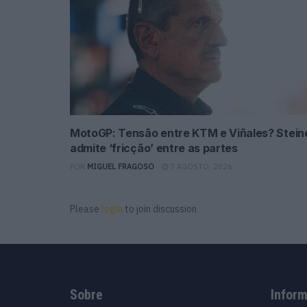
MotoGP: Tensão entre KTM e Viñales? Stein
admite ‘fricção’ entre as partes
POR
MIGUEL FRAGOSO
7 AGOSTO, 2026
Please
login
to join discussion
Sobre
Infor