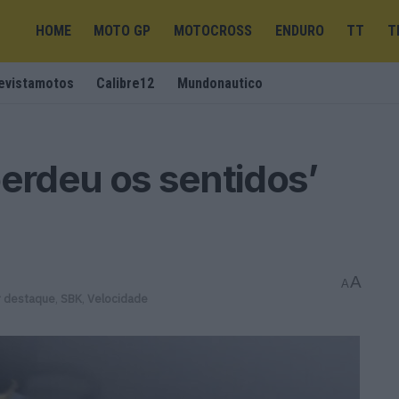
HOME
MOTO GP
MOTOCROSS
ENDURO
TT
T
evistamotos
Calibre12
Mundonautico
perdeu os sentidos’
A
A
r destaque
,
SBK
,
Velocidade