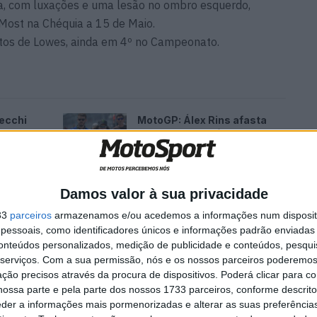
ra, com luxações e uma lesão no ombro esquerdo,
Most na Chéquia a 15 de Maio.
ontos de Lowes, ainda em 4º no Campeonato.
ecchi
MotoGP: Álex Rins afasta
a correr
pressa sobre o futuro ‘Há
várias opções em cima da
mesa’
6 AGOSTO, 2026
Damos valor à sua privacidade
33
parceiros
armazenamos e/ou acedemos a informações num dispositi
essoais, como identificadores únicos e informações padrão enviadas 
conteúdos personalizados, medição de publicidade e conteúdos, pesqui
serviços.
Com a sua permissão, nós e os nossos parceiros poderemos 
ção precisos através da procura de dispositivos. Poderá clicar para co
ossa parte e pela parte dos nossos 1733 parceiros, conforme descrit
eder a informações mais pormenorizadas e alterar as suas preferência