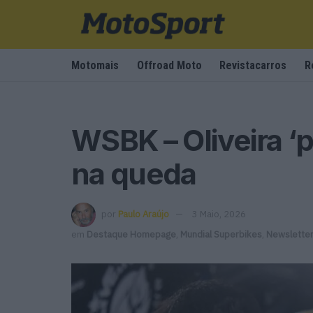
Motomais
Offroad Moto
Revistacarros
R
WSBK – Oliveira ‘
na queda
por
Paulo Araújo
3 Maio, 2026
em
Destaque Homepage
,
Mundial Superbikes
,
Newslette