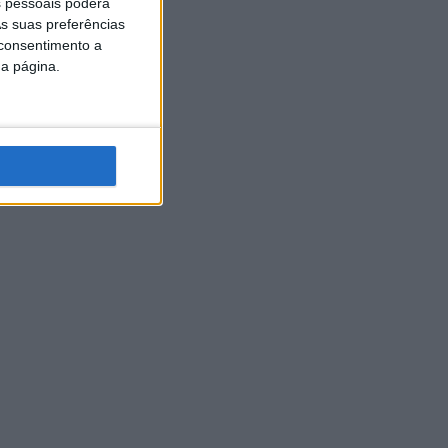
 pessoais poderá
s suas preferências
 consentimento a
da página.