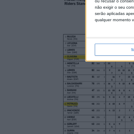
ou recusar o consen
não exigir o seu co
serão aplicadas apen
qualquer momento vol
M