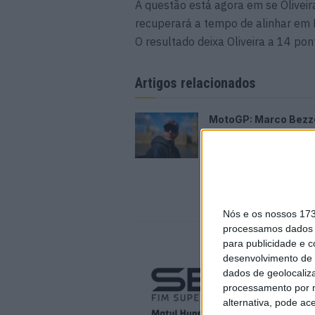
A questão está agora em se Olivei
recuperará a tempo de alinhar em 
O resultado deixa Oliveira a 14 p
Artigos relacionados
MotoGP: Marco Bezz
recebe luz verde par
em Silverstone
6 AGOSTO, 2026
Nós e os nossos 17
processamos dados p
para publicidade e 
desenvolvimento de 
dados de geolocaliza
processamento por n
alternativa, pode ac