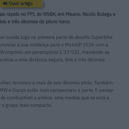
🔊 Ouvir artigo
ais rápido no FP1 do WSBK, em Misano. Nicolo Bulega e
ois e três décimos do piloto turco.
ser ouvida logo na primeira parte do desafio Superbike
 anunciar a sua mudança para o MotoGP 2026 com a
W imprimiu um peremptório 1’33″031, mantendo as
utista a uma distância segura, dois e três décimos
dner, terminou a mais de seis décimos atrás. Também
 BMW e Ducati estão num campeonato à parte. E pensar
 de combustível a ambos: uma medida que se está a
ar o grupo mais compacto.