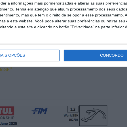
than Rea encostou a sua R1 mais cedo devido a um
eder a informações mais pormenorizadas e alterar as suas preferência
timento.
Tenha em atenção que algum processamento dos seus dados
 o quarto mais rápido, terminou a sete décimas nesta
nsentimento, mas que tem o direito de se opor a esse processamento. A
ativa numa pista como Misano, onde, aliás, todos
as a este website. Você pode alterar suas preferências ou retirar seu
dois dias de testes do mês passado. Está a ser
tando a este site e clicando no botão "Privacidade" na parte inferior 
Andrea Iannone, que foi o décimo primeiro mais rápido.
ticularmente árduo. O mesmo vale para a Bimota, aqui
foi o sexto classificado.
AIS OPÇÕES
CONCORDO
“É o meu último ano na BMW e preciso de lhes dar
otoGP”