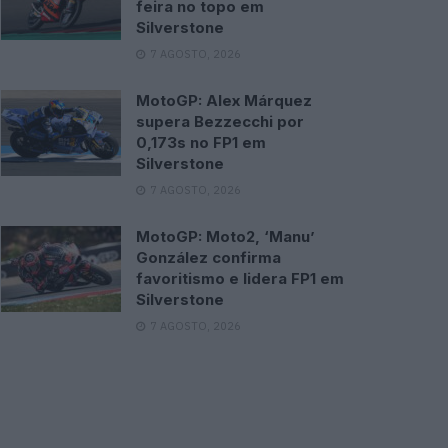
feira no topo em
Silverstone
7 AGOSTO, 2026
MotoGP: Alex Márquez
supera Bezzecchi por
0,173s no FP1 em
Silverstone
7 AGOSTO, 2026
MotoGP: Moto2, ‘Manu’
González confirma
favoritismo e lidera FP1 em
Silverstone
7 AGOSTO, 2026