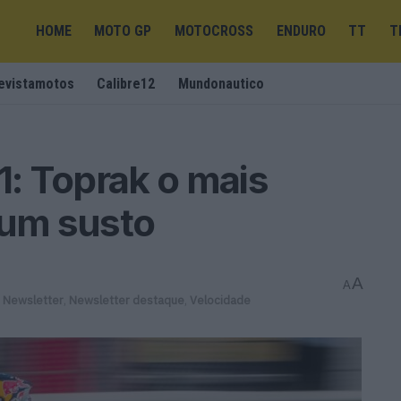
HOME
MOTO GP
MOTOCROSS
ENDURO
TT
T
evistamotos
Calibre12
Mundonautico
: Toprak o mais
 um susto
A
A
,
Newsletter
,
Newsletter destaque
,
Velocidade