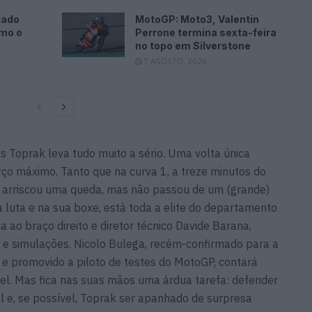
gado
MotoGP: Moto3, Valentin
omo o
Perrone termina sexta-feira
no topo em Silverstone
7 AGOSTO, 2026
 Toprak leva tudo muito a sério. Uma volta única
orço máximo. Tanto que na curva 1, a treze minutos do
se arriscou uma queda, mas não passou de um (grande)
 à luta e na sua boxe, está toda a elite do departamento
a ao braço direito e diretor técnico Davide Barana,
s e simulações. Nicolo Bulega, recém-confirmado para a
 promovido a piloto de testes do MotoGP, contará
el. Mas fica nas suas mãos uma árdua tarefa: defender
 e, se possível, Toprak ser apanhado de surpresa