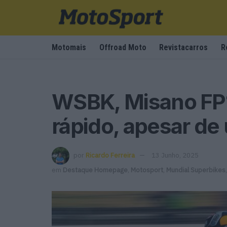
Motomais
Offroad Moto
Revistacarros
R
WSBK, Misano FP1
rápido, apesar de
por
Ricardo Ferreira
13 Junho, 2025
em
Destaque Homepage
,
Motosport
,
Mundial Superbikes