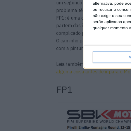
um segundo atrás), enquanto Jona
alternativa, pode ac
ou recusar o consen
problema técnico. Danilo Petrucci,
não exigir o seu co
FP1: é uma diferença muito signific
serão aplicadas apen
partem das indicações obtidas nos 
qualquer momento vol
complicado para os independentes, 
O caminho para o pódio parece par
com a pintura tricolor: Axel Bassani 
M
Leia também:
WSBK, Razgatlioglu: 
alguma coisa antes de ir para o M
FP1