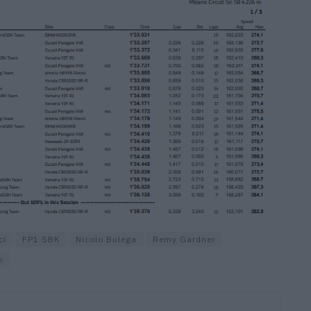
ci
FP1 SBK
Nicolo Bulega
Remy Gardner
o