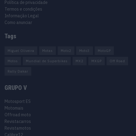
Política de privacidade
Termos e condições
Informação Legal
Como anunciar
Tags
Miguel Oliveira
Motas
Moto2
Moto3
MotoGP
Motos
Mundial de Superbikes
MX2
MXGP
Off Road
Rally Dakar
GRUPO V
Motosport ES
Motomais
Offroad moto
Revistacarros
Revistamotos
Calibre12