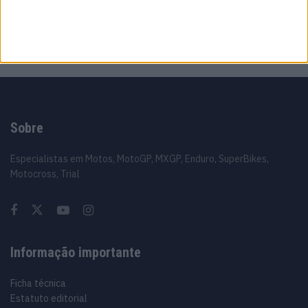
resolvido este fim de semana’
6 AGOSTO, 2026
Sobre
Especialistas em Motos, MotoGP, MXGP, Enduro, SuperBikes,
Motocross, Trial
Informação importante
Ficha técnica
Estatuto editorial