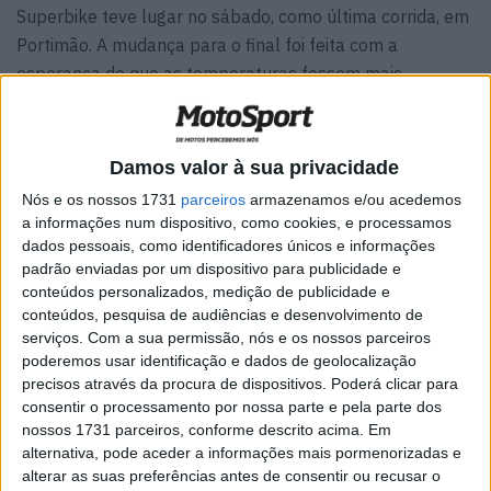
Superbike teve lugar no sábado, como última corrida, em
Portimão. A mudança para o final foi feita com a
esperança de que as temperaturas fossem mais
suportáveis ​​para a categoria máxima. Porém, auando a
corrida começou, às 18h, o termómetro ainda indicava
mais de 30 graus. Mas o asfalto beneficiou do sol agora
Damos valor à sua privacidade
mais baixo e fez apenas 39 graus de calor – na
Nós e os nossos 1731
parceiros
armazenamos e/ou acedemos
Superpole ainda fazia 45 graus.
a informações num dispositivo, como cookies, e processamos
dados pessoais, como identificadores únicos e informações
Toprak Razgatlioglu garantiu a pole position pela quarta
padrão enviadas por um dispositivo para publicidade e
vez consecutiva. Além do piloto da BMW, Alex Lowes
conteúdos personalizados, medição de publicidade e
conteúdos, pesquisa de audiências e desenvolvimento de
(Kawasaki) e Danilo Petrucci (Ducati) largaram da
serviços.
Com a sua permissão, nós e os nossos parceiros
primeira fila. Petrucci começou da melhor maneira, saindo
poderemos usar identificação e dados de geolocalização
da primeira curva à frente de Lowes e Razgatlioglu. O trio
precisos através da procura de dispositivos. Poderá clicar para
afastou-se da frente e após algumas voltas um segundo
consentir o processamento por nossa parte e pela parte dos
nossos 1731 parceiros, conforme descrito acima. Em
piloto da BMW, Michael van der Mark, juntou-se à luta
alternativa, pode aceder a informações mais pormenorizadas e
pela vitória. O quarteto travou batalhas de posição de
alterar as suas preferências antes de consentir ou recusar o
grande nível.