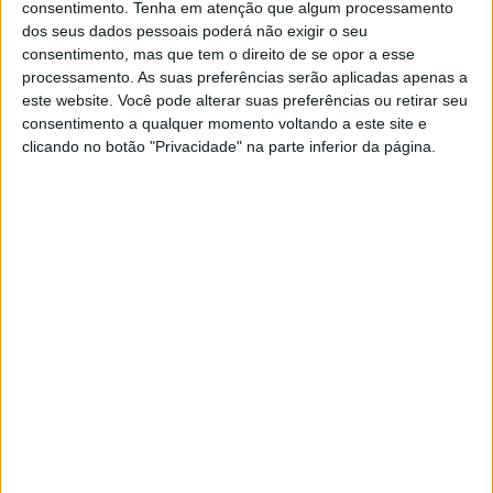
consentimento.
Tenha em atenção que algum processamento
dos seus dados pessoais poderá não exigir o seu
No início da segunda metade da corrida, Lowes teve de se
consentimento, mas que tem o direito de se opor a esse
afastar, conseguindo ainda um resultado sólido em
processamento. As suas preferências serão aplicadas apenas a
este website. Você pode alterar suas preferências ou retirar seu
quinto. O lugar do piloto da Kawasaki foi ocupado por
consentimento a qualquer momento voltando a este site e
Bautista, que, depois de uma má largada, abriu caminho
clicando no botão "Privacidade" na parte inferior da página.
no pelotão com os tempos de volta mais rápidos e
alcançou os líderes. A corrida tornou-se cada vez mais
dramática e emocionante.
Artigos relacionados
MotoGP: Iker Lecuona ambiciona Top 10 em
Silverstone
6 AGOSTO, 2026
MotoGP: Marco Bezzecchi recebe luz verde
para correr em Silverstone
6 AGOSTO, 2026