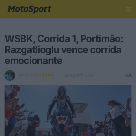
WSBK, Corrida 1, Portimão:
Razgatlioglu vence corrida
emocionante
A
por
Ricardo Ferreira
10 Agosto, 2024
A