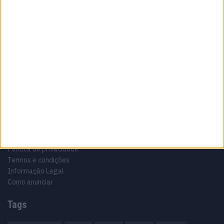
Sobre
Especialistas em Motos, MotoGP, MXGP, Enduro, SuperBikes,
Motocross, Trial
Informação importante
Ficha técnica
Estatuto editorial
Política de privacidade
Termos e condições
Informação Legal
Como anunciar
Tags