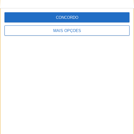
CONCORDO
MAIS OPÇÕES
MotoGP: Honda impressiona em Mugello e deixa
Ducati para trás nos testes das 850cc
POR
MIGUEL FRAGOSO
6 AGOSTO, 2026
Please
login
to join discussion
Novidades
Tendências
Comentários