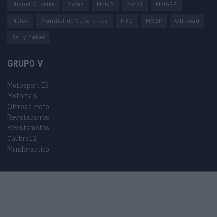
Miguel Oliveira
Motas
Moto2
Moto3
MotoGP
Motos
Mundial de Superbikes
MX2
MXGP
Off Road
Rally Dakar
GRUPO V
Motosport ES
Motomais
Offroad moto
Revistacarros
Revistamotos
Calibre12
Mundonautico
© 2024 Motosport copyright