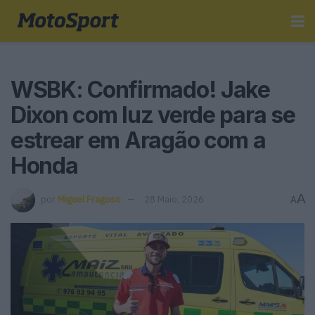
WSBK: Confirmado! Jake
Dixon com luz verde para se
estrear em Aragão com a
Honda
A
por
Miguel Fragoso
28 Maio, 2026
A