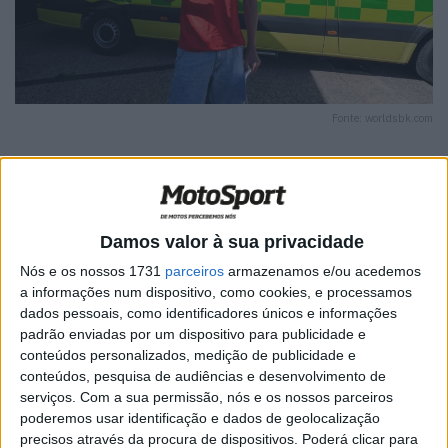
Fonte: worldsbk.com
🔊 Ouvir artigo
Damos valor à sua privacidade
Nós e os nossos 1731
parceiros
armazenamos e/ou acedemos
Jake Dixon (Honda HRC) vai participar no seu primeiro
a informações num dispositivo, como cookies, e processamos
fim de semana do WSBK em MotorLand Aragão, depois
dados pessoais, como identificadores únicos e informações
de receber autorização médica para competir na ronda
padrão enviadas por um dispositivo para publicidade e
espanhola. O rookie britânico lesionou-se numa queda
conteúdos personalizados, medição de publicidade e
conteúdos, pesquisa de audiências e desenvolvimento de
durante os testes em Phillip Island, e será agora na sexta
serviços.
Com a sua permissão, nós e os nossos parceiros
ronda da temporada que fará a sua estreia.
poderemos usar identificação e dados de geolocalização
precisos através da procura de dispositivos. Poderá clicar para