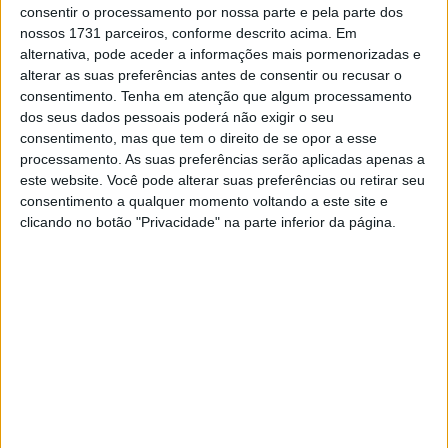
Dixon mudou-se de Moto2 para o WorldSBK na
consentir o processamento por nossa parte e pela parte dos
temporada de 2026, mas sofreu uma queda nos testes
nossos 1731 parceiros, conforme descrito acima. Em
em Phillip Island e foi diagnosticado com fraturas no
alternativa, pode aceder a informações mais pormenorizadas e
alterar as suas preferências antes de consentir ou recusar o
pulso esquerdo. O piloto #96 foi posteriormente
consentimento.
Tenha em atenção que algum processamento
submetido a uma cirurgia em Melbourne antes de
dos seus dados pessoais poderá não exigir o seu
regressar a Andorra, onde a sua recuperação tem
consentimento, mas que tem o direito de se opor a esse
evoluído positivamente.
processamento. As suas preferências serão aplicadas apenas a
este website. Você pode alterar suas preferências ou retirar seu
Inicialmente, apontava ao regresso em Balaton Park,
consentimento a qualquer momento voltando a este site e
clicando no botão "Privacidade" na parte inferior da página.
mas esse plano acabou por ser adiado. Mais
recentemente, voltou a pilotar a CBR1000RR-R SP
durante um teste em Misano. Agora, recebeu luz verde
para competir em Aragão, embora volte a ser reavaliado
após a primeira sessão de treinos livres.
Artigos relacionados
MotoGP: Pirro sobre Marc ‘vejo algumas
semelhanças com Valentino Rossi’