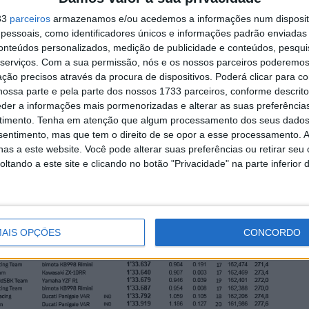
várias opções em cima da
mesa’
33
parceiros
armazenamos e/ou acedemos a informações num dispositi
6 AGOSTO, 2026
essoais, como identificadores únicos e informações padrão enviadas 
conteúdos personalizados, medição de publicidade e conteúdos, pesqui
serviços.
Com a sua permissão, nós e os nossos parceiros poderemos 
ção precisos através da procura de dispositivos. Poderá clicar para co
ossa parte e pela parte dos nossos 1733 parceiros, conforme descrit
eder a informações mais pormenorizadas e alterar as suas preferência
timento.
Tenha em atenção que algum processamento dos seus dados
nsentimento, mas que tem o direito de se opor a esse processamento. A
as a este website. Você pode alterar suas preferências ou retirar seu
tando a este site e clicando no botão "Privacidade" na parte inferior 
AIS OPÇÕES
CONCORDO