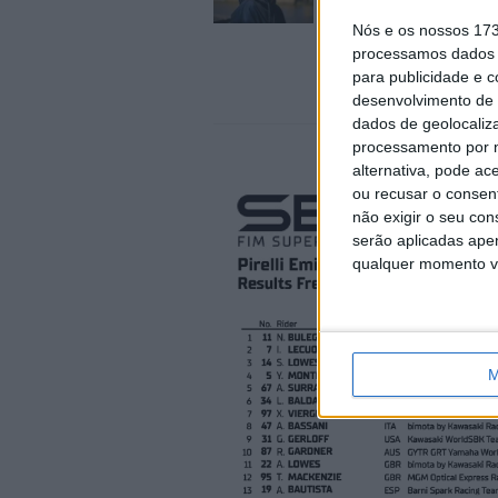
em Silverstone
Nós e os nossos 17
6 AGOSTO, 2026
processamos dados p
para publicidade e 
desenvolvimento de 
dados de geolocaliza
processamento por n
alternativa, pode ac
ou recusar o consen
não exigir o seu co
serão aplicadas apen
qualquer momento vol
M