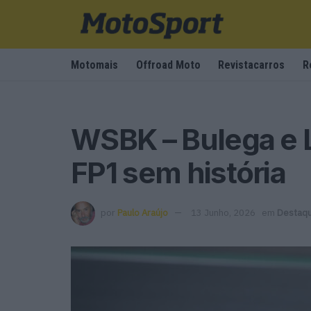
Motomais
Offroad Moto
Revistacarros
R
WSBK – Bulega e 
FP1 sem história
por
Paulo Araújo
13 Junho, 2026
em
Destaq