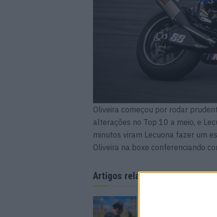
Oliveira começou por rodar prude
alterações no Top 10 a meio, e Lec
minutos viram Lecuona fazer um es
Oliveira na boxe conferenciando co
Artigos relacionados
MotoGP: Marco Bezz
recebe luz verde par