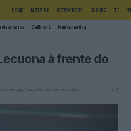
HOME
MOTO GP
MOTOCROSS
ENDURO
TT
T
evistamotos
Calibre12
Mundonautico
Lecuona à frente do
A
ue Homepage
,
Mundial Superbikes
,
Velocidade
A