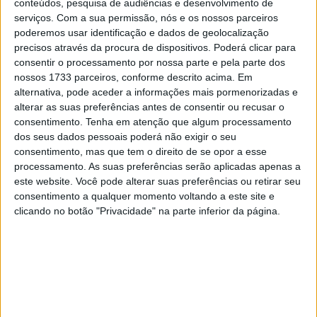
conteúdos, pesquisa de audiências e desenvolvimento de
serviços.
Com a sua permissão, nós e os nossos parceiros
poderemos usar identificação e dados de geolocalização
precisos através da procura de dispositivos. Poderá clicar para
consentir o processamento por nossa parte e pela parte dos
nossos 1733 parceiros, conforme descrito acima. Em
alternativa, pode aceder a informações mais pormenorizadas e
alterar as suas preferências antes de consentir ou recusar o
consentimento.
Tenha em atenção que algum processamento
dos seus dados pessoais poderá não exigir o seu
consentimento, mas que tem o direito de se opor a esse
processamento. As suas preferências serão aplicadas apenas a
este website. Você pode alterar suas preferências ou retirar seu
consentimento a qualquer momento voltando a este site e
Igualmente a surpreender, mas não tanto por estar,
clicando no botão "Privacidade" na parte inferior da página.
afinal, duplamente a jogar em casa, (sendo italiano e só a
uns km da sede da Bimota em Rimini), Axel Bassani
estava em terceiro, seguido de Yari Montella, (5) e com
Baldassarri em 6º, a compor um ramalhete de 4 italianos
nos primeiros 6. Mackenzie, Bridewell e Surra
surpreendiam igualmente em 8º e 10º.