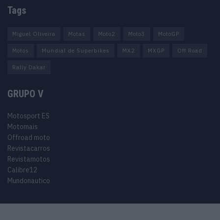
Tags
Miguel Oliveira
Motas
Moto2
Moto3
MotoGP
Motos
Mundial de Superbikes
MX2
MXGP
Off Road
Rally Dakar
GRUPO V
Motosport ES
Motomais
Offroad moto
Revistacarros
Revistamotos
Calibre12
Mundonautico