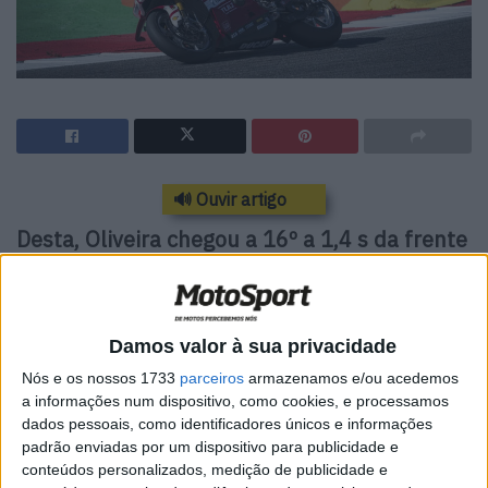
🔊 Ouvir artigo
Desta, Oliveira chegou a 16º a 1,4 s da frente
Iker Lecuona cumpriu o objetivo de liderar uma sessão à
frente do seu colega da Ducati Bulega, mas foi sol de
pouca dura… com 35 minutos ainda por decorrer do
Damos valor à sua privacidade
segundo treino livre, ‘Bulegas’ foi de novo para a frente e
Nós e os nossos 1733
parceiros
armazenamos e/ou acedemos
com o seu tempo de 1:32.235 a deixar todos a meio
a informações num dispositivo, como cookies, e processamos
dados pessoais, como identificadores únicos e informações
segundo, as coisas pareciam sérias.
padrão enviadas por um dispositivo para publicidade e
conteúdos personalizados, medição de publicidade e