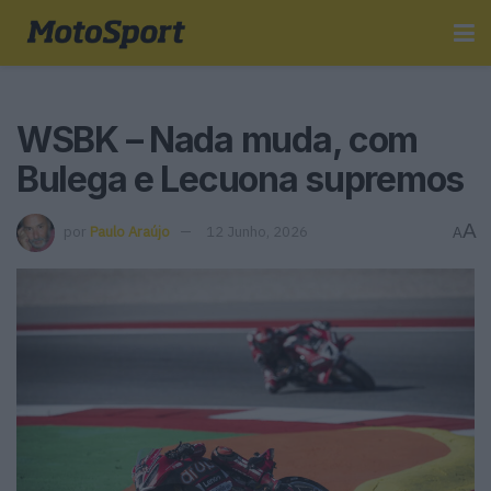
WSBK – Nada muda, com
Bulega e Lecuona supremos
A
por
Paulo Araújo
12 Junho, 2026
A