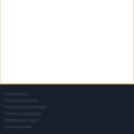
Sobre
Especialistas em Motos, MotoGP, MXGP, Enduro, SuperBikes,
Motocross, Trial
Informação importante
Ficha técnica
Estatuto editorial
Política de privacidade
Termos e condições
Informação Legal
Como anunciar