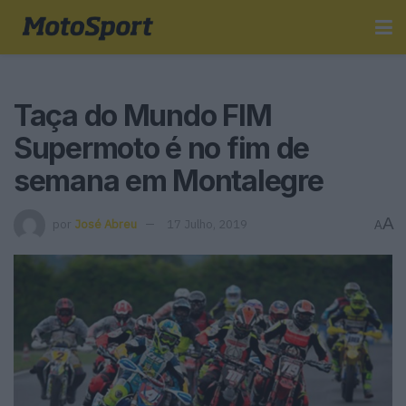
Taça do Mundo FIM
Supermoto é no fim de
semana em Montalegre
A
por
José Abreu
17 Julho, 2019
A