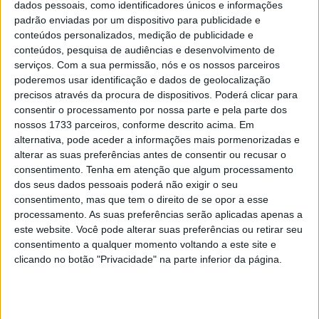
de Supermoto especificamente para a Taça do Mundo
dados pessoais, como identificadores únicos e informações
padrão enviadas por um dispositivo para publicidade e
FIM, com um traçado misto de asfalto e terra, que inclui
conteúdos personalizados, medição de publicidade e
espetaculares saltos. Todos os concorrentes vão pilotar
conteúdos, pesquisa de audiências e desenvolvimento de
as máquinas de 450cc da categoria-rainha do Supermoto,
serviços.
Com a sua permissão, nós e os nossos parceiros
a S1, num fim de semana que inclui três corridas de 20
poderemos usar identificação e dados de geolocalização
precisos através da procura de dispositivos. Poderá clicar para
minutos cada (uma no sábado e duas no domingo).
consentir o processamento por nossa parte e pela parte dos
nossos 1733 parceiros, conforme descrito acima. Em
Entre as estrelas que estarão em Montalegre destacam-
alternativa, pode aceder a informações mais pormenorizadas e
se:
alterar as suas preferências antes de consentir ou recusar o
» Thomas Chareyre (francês), pluricampeão do Mundo de
consentimento.
Tenha em atenção que algum processamento
Supermoto, campeão da Europa e campeão de França
dos seus dados pessoais poderá não exigir o seu
consentimento, mas que tem o direito de se opor a esse
em 2018;
processamento. As suas preferências serão aplicadas apenas a
» Markus Class (alemão), campeão da Alemanha de
este website. Você pode alterar suas preferências ou retirar seu
Supermoto;
consentimento a qualquer momento voltando a este site e
» Elia Sammartin (italiano), campeão da Europa de
clicando no botão "Privacidade" na parte inferior da página.
Supermoto Lites;
» Diego Monticelli (italiano), campeão de Itália de
Supermoto;