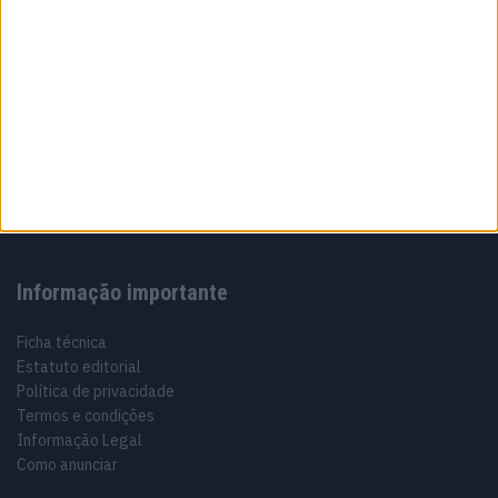
Sobre
Especialistas em Motos, MotoGP, MXGP, Enduro, SuperBikes,
Motocross, Trial
Informação importante
Ficha técnica
Estatuto editorial
Política de privacidade
Termos e condições
Informação Legal
Como anunciar