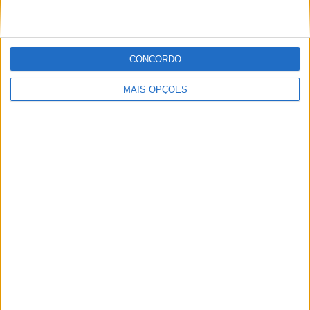
CONCORDO
MAIS OPÇÕES
José Abreu
Artigos relacionados
MotoGP: Ducati domina segundo dia de