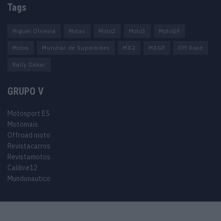
Tags
Miguel Oliveira
Motas
Moto2
Moto3
MotoGP
Motos
Mundial de Superbikes
MX2
MXGP
Off Road
Rally Dakar
GRUPO V
Motosport ES
Motomais
Offroad moto
Revistacarros
Revistamotos
Calibre12
Mundonautico