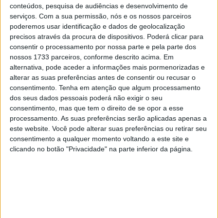
conteúdos, pesquisa de audiências e desenvolvimento de
🔊 Ouvir artigo
serviços.
Com a sua permissão, nós e os nossos parceiros
poderemos usar identificação e dados de geolocalização
Se alguém teve um fim-de-
precisos através da procura de dispositivos. Poderá clicar para
semana perfeito em Magny-Cours
consentir o processamento por nossa parte e pela parte dos
nossos 1733 parceiros, conforme descrito acima. Em
foi Adrian Huertas, que venceu
alternativa, pode aceder a informações mais pormenorizadas e
alterar as suas preferências antes de consentir ou recusar o
com autoridade ambas as corridas
consentimento.
Tenha em atenção que algum processamento
dos seus dados pessoais poderá não exigir o seu
de SuperSport 300
consentimento, mas que tem o direito de se opor a esse
processamento. As suas preferências serão aplicadas apenas a
este website. Você pode alterar suas preferências ou retirar seu
consentimento a qualquer momento voltando a este site e
clicando no botão "Privacidade" na parte inferior da página.