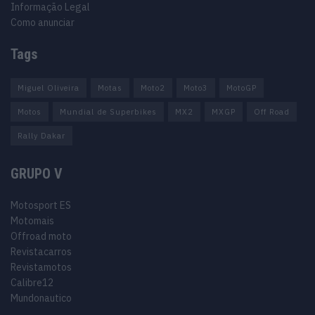
Informação Legal
Como anunciar
Tags
Miguel Oliveira
Motas
Moto2
Moto3
MotoGP
Motos
Mundial de Superbikes
MX2
MXGP
Off Road
Rally Dakar
GRUPO V
Motosport ES
Motomais
Offroad moto
Revistacarros
Revistamotos
Calibre12
Mundonautico