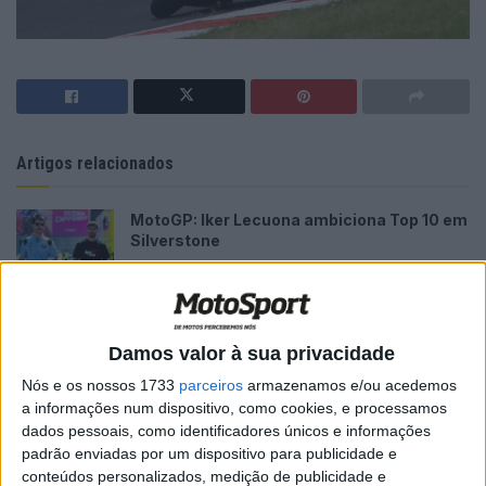
Artigos relacionados
MotoGP: Iker Lecuona ambiciona Top 10 em
Silverstone
6 AGOSTO, 2026
MotoGP: Marco Bezzecchi recebe luz verde
para correr em Silverstone
Damos valor à sua privacidade
6 AGOSTO, 2026
Nós e os nossos 1733
parceiros
armazenamos e/ou acedemos
a informações num dispositivo, como cookies, e processamos
dados pessoais, como identificadores únicos e informações
padrão enviadas por um dispositivo para publicidade e
conteúdos personalizados, medição de publicidade e