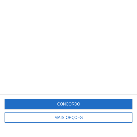
Paulo Araújo
Jornalista especialista de velocidade, MotoGP e SBK
com mais de 36 anos de atividade, incluindo Imprensa,
Radio e TV e trabalhos publicados no Reino Unido,
Irlanda, Grécia, Canadá e Brasil além de Portugal
Artigos relacionados
CONCORDO
MAIS OPÇÕES