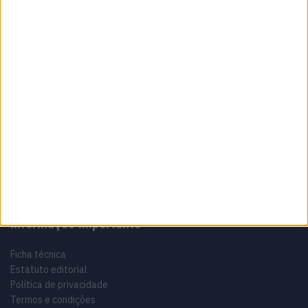
Sobre
Especialistas em Motos, MotoGP, MXGP, Enduro, SuperBikes,
Motocross, Trial
Informação importante
Ficha técnica
Estatuto editorial
Política de privacidade
Termos e condições