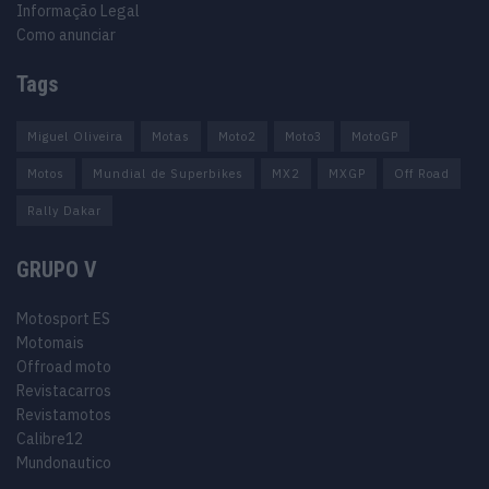
Informação Legal
Como anunciar
Tags
Miguel Oliveira
Motas
Moto2
Moto3
MotoGP
Motos
Mundial de Superbikes
MX2
MXGP
Off Road
Rally Dakar
GRUPO V
Motosport ES
Motomais
Offroad moto
Revistacarros
Revistamotos
Calibre12
Mundonautico