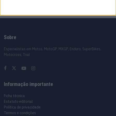
Sobre
Especialistas em Motos, MotoGP, MXGP, Enduro, SuperBikes,
Motocross, Trial
Informação importante
Ficha técnica
Estatuto editorial
Política de privacidade
Termos e condições