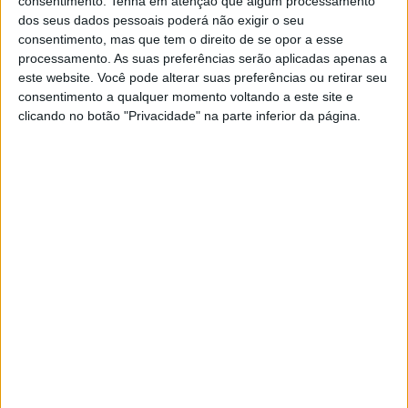
consentimento.
Tenha em atenção que algum processamento
violenta queda sofrida no GP de Barcelona, a 17 de maio.
dos seus dados pessoais poderá não exigir o seu
Com lesões nos ligamentos do joelho esquerdo, o piloto
consentimento, mas que tem o direito de se opor a esse
de Cannes ainda terá de ser operado, aguardando
processamento. As suas preferências serão aplicadas apenas a
este website. Você pode alterar suas preferências ou retirar seu
primeiro a recuperação de uma queimadura para reduzir
consentimento a qualquer momento voltando a este site e
o risco de infeção.
clicando no botão "Privacidade" na parte inferior da página.
Artigos relacionados
MotoGP: Jake Dixon critica situação de
Manu González ‘É quase um crime’
6 AGOSTO, 2026
MotoGP: Pirro sobre Marc ‘vejo algumas
semelhanças com Valentino Rossi’
6 AGOSTO, 2026