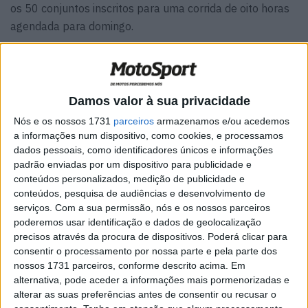
os 50 conjuntos inscritos para uma corrida de oito horas
agendada para domingo.
Para esta edição, a grelha apresenta-se particularmente
forte. Além das equipas permanentes do campeonato,
como a YART e a SERT, os construtores japoneses
Damos valor à sua privacidade
surgem em força na sua prova de casa, alinhando alguns
Nós e os nossos 1731
parceiros
armazenamos e/ou acedemos
dos maiores nomes da modalidade. No total, a categoria
a informações num dispositivo, como cookies, e processamos
principal EWC contará com 33 motos, acompanhadas por
dados pessoais, como identificadores únicos e informações
15 máquinas da categoria Superstock e duas da classe
padrão enviadas por um dispositivo para publicidade e
Experimental.
conteúdos personalizados, medição de publicidade e
conteúdos, pesquisa de audiências e desenvolvimento de
Em casa, a Honda n.º 30 da Team HRC procura alcançar
serviços.
Com a sua permissão, nós e os nossos parceiros
poderemos usar identificação e dados de geolocalização
a quinta vitória consecutiva. No entanto, a equipa
precisos através da procura de dispositivos. Poderá clicar para
japonesa terá de prescindir de um dos seus principais
consentir o processamento por nossa parte e pela parte dos
trunfos. Johann Zarco, peça-chave nos triunfos de 2024
nossos 1731 parceiros, conforme descrito acima. Em
e 2025, não participará nesta edição de 2026. O piloto
alternativa, pode aceder a informações mais pormenorizadas e
alterar as suas preferências antes de consentir ou recusar o
francês de MotoGP continua em recuperação após a