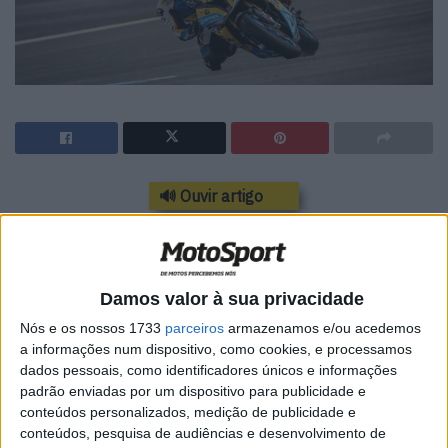
🔊 Ouvir artigo
Ivo Lopes sagrou-se ontem no Estoril, e mais uma vez,
Campeão Nacional de Superbikes, ao levar a BMW
S1000RR da Eni Santogal a mais duas vitórias nas
Damos valor à sua privacidade
mangas disputadas em condições muito diferentes no
Nós e os nossos 1733
parceiros
armazenamos e/ou acedemos
Sábado e no Domingo: Chuva no primeiro dia e tempo
a informações num dispositivo, como cookies, e processamos
seco para terminar o Campeonato posteriormente.
dados pessoais, como identificadores únicos e informações
padrão enviadas por um dispositivo para publicidade e
O regresso ao pódio com dois segundos de André Pires na
conteúdos personalizados, medição de publicidade e
Yamaha da Beauty Machines atrás de Ivo viu o piloto de
conteúdos, pesquisa de audiências e desenvolvimento de