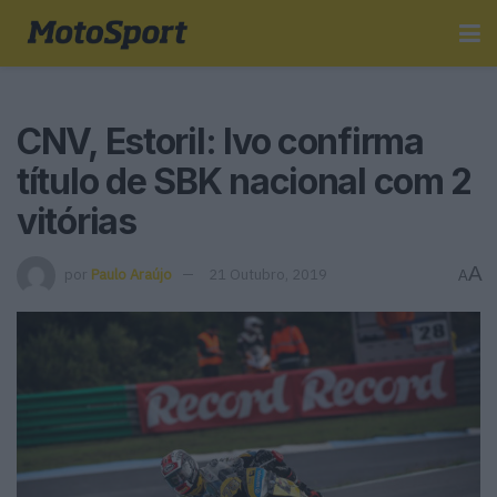
CNV, Estoril: Ivo confirma
título de SBK nacional com 2
vitórias
A
por
Paulo Araújo
21 Outubro, 2019
A