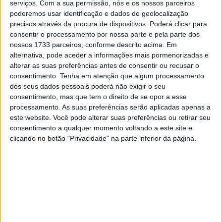
serviços.
Com a sua permissão, nós e os nossos parceiros
Vila Pouca de Aguiar acabar o Campeonato em 3º atrás
poderemos usar identificação e dados de geolocalização
de Pedro Nuno, que pisou o pódio no Domingo.
precisos através da procura de dispositivos. Poderá clicar para
consentir o processamento por nossa parte e pela parte dos
nossos 1733 parceiros, conforme descrito acima. Em
alternativa, pode aceder a informações mais pormenorizadas e
alterar as suas preferências antes de consentir ou recusar o
consentimento.
Tenha em atenção que algum processamento
dos seus dados pessoais poderá não exigir o seu
consentimento, mas que tem o direito de se opor a esse
processamento. As suas preferências serão aplicadas apenas a
este website. Você pode alterar suas preferências ou retirar seu
consentimento a qualquer momento voltando a este site e
clicando no botão "Privacidade" na parte inferior da página.
Ação na variante, com a BMW de Marto a liderar as R1 de Leite e Pires – Foto
FMP
Perante a ausência continuada de Tiago Magalhães, Rui