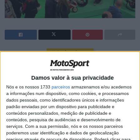
🔊 Ouvir artigo
O antigo piloto de velocidade radicado em França Alex
Laranjeira volta a organizar o seu Salão de Motos de
Damos valor à sua privacidade
Competição em Esposende, que já vai para a sua terceira
Nós e os nossos 1733
parceiros
armazenamos e/ou acedemos
edição e terá lugar a 25 e 26 de Janeiro.
a informações num dispositivo, como cookies, e processamos
dados pessoais, como identificadores únicos e informações
O certame tem vindo a crescer e para 2020 há
padrão enviadas por um dispositivo para publicidade e
ambiciosos planos para animar os dois dias do evento,
conteúdos personalizados, medição de publicidade e
como um “jantar com as estrelas” e outros.
conteúdos, pesquisa de audiências e desenvolvimento de
serviços.
Com a sua permissão, nós e os nossos parceiros
poderemos usar identificação e dados de geolocalização
precisos através da procura de dispositivos. Poderá clicar para