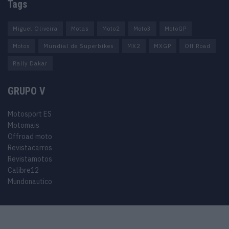
Tags
Miguel Oliveira
Motas
Moto2
Moto3
MotoGP
Motos
Mundial de Superbikes
MX2
MXGP
Off Road
Rally Dakar
GRUPO V
Motosport ES
Motomais
Offroad moto
Revistacarros
Revistamotos
Calibre12
Mundonautico