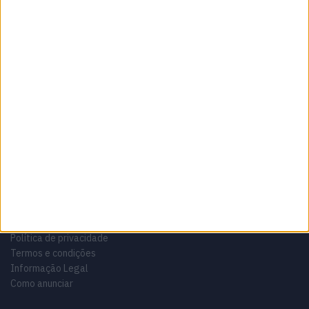
Sobre
Especialistas em Motos, MotoGP, MXGP, Enduro, SuperBikes,
Motocross, Trial
Informação importante
Ficha técnica
Estatuto editorial
Política de privacidade
Termos e condições
Informação Legal
Como anunciar