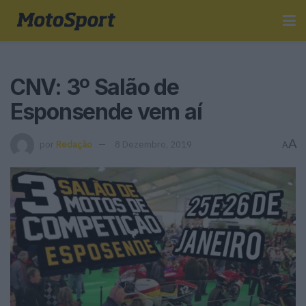
CNV: 3º Salão de
Esponsende vem aí
A
por
Redação
8 Dezembro, 2019
A