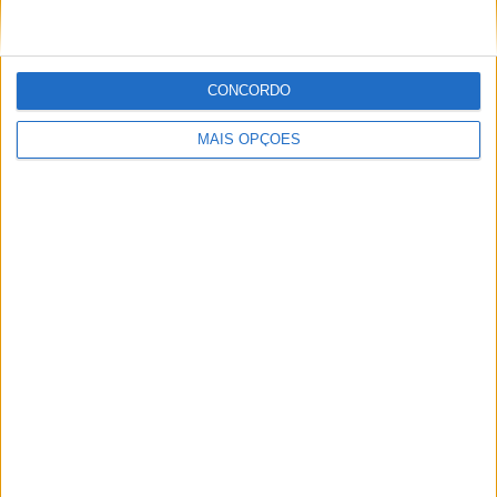
POR
MIGUEL FRAGOSO
7 AGOSTO, 2026
CONCORDO
MAIS OPÇÕES
MotoGP: Moto3, David Almansa comanda FP1 em
Silverstone
POR
MIGUEL FRAGOSO
7 AGOSTO, 2026
Please
login
to join discussion