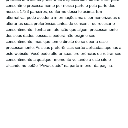
consentir o processamento por nossa parte e pela parte dos
nossos 1733 parceiros, conforme descrito acima. Em
alternativa, pode aceder a informações mais pormenorizadas e
alterar as suas preferências antes de consentir ou recusar o
consentimento.
Tenha em atenção que algum processamento
dos seus dados pessoais poderá não exigir o seu
consentimento, mas que tem o direito de se opor a esse
processamento. As suas preferências serão aplicadas apenas a
este website. Você pode alterar suas preferências ou retirar seu
consentimento a qualquer momento voltando a este site e
clicando no botão "Privacidade" na parte inferior da página.
Na 1ª edição, o organizador fala à TV
Com muitas das melhores máquinas do nosso
campeonato deste ano e de outras eras, a marcar
presença, vários nomes de pilotos da nossa praça já
estão confirmado e esperam-se algumas surpresas em
termos de visitas VIP internacionais… a seguir com
atenção!