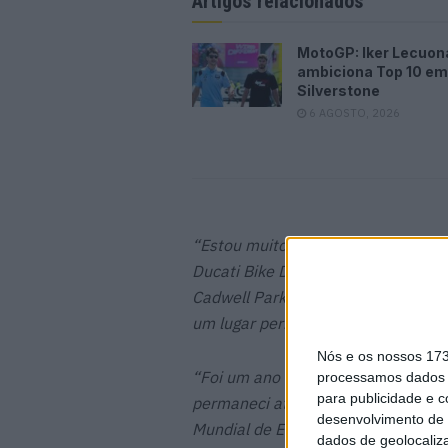
Artigos relacionados
MotoGP: Iker Lecuon
ambiciona Top 10 em
Silverstone
6 AGOSTO, 2026
“Estou muito empolgado e grato po
Ducati Bike Devil. Depois de ingre
Cadwell Park, onde conquistámos 
um lugar permanente na próxima t
Nós e os nossos 17
“Foi um ano difícil, ficar a assisti
processamos dados p
para publicidade e 
permaneci ativo e aprendi muito d
desenvolvimento de 
Mundial de Endurance. Isso deixou
dados de geolocaliza