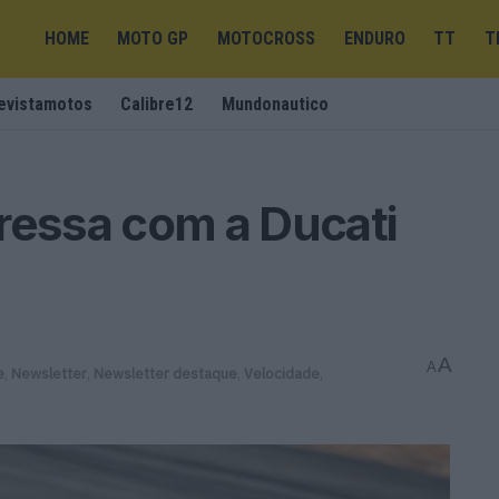
HOME
MOTO GP
MOTOCROSS
ENDURO
TT
T
evistamotos
Calibre12
Mundonautico
ressa com a Ducati
A
A
e
,
Newsletter
,
Newsletter destaque
,
Velocidade
,