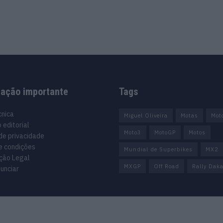
mação importante
Tags
cnica
Miguel Oliveira
Motas
Mot
 editorial
Moto3
MotoGP
Motos
 de privacidade
e condições
Mundial de Superbikes
MX2
ção Legal
MXGP
Off Road
Rally Daka
unciar