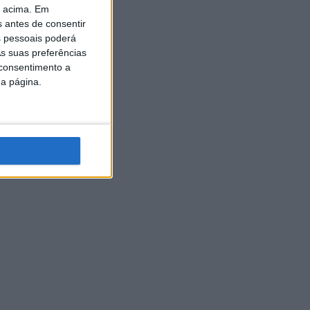
o acima. Em
s antes de consentir
 pessoais poderá
s suas preferências
 consentimento a
da página.