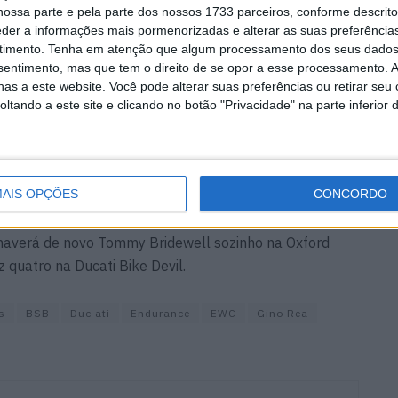
ossa parte e pela parte dos nossos 1733 parceiros, conforme descrit
eder a informações mais pormenorizadas e alterar as suas preferência
timento.
Tenha em atenção que algum processamento dos seus dados
rtunidade fantástica para todos nós, sabemos do que a
nsentimento, mas que tem o direito de se opor a esse processamento. A
mos maximizar o potencial da moto. Farei tudo o que
as a este website. Você pode alterar suas preferências ou retirar seu
do.”
tando a este site e clicando no botão "Privacidade" na parte inferior 
ro Ducatis na grelha de 2020 ao lado de Josh Brookes e
não anunciou o seu “name sponsor” que substituirá a
AIS OPÇÕES
CONCORDO
, haverá de novo Tommy Bridewell sozinho na Oxford
 quatro na Ducati Bike Devil.
s
BSB
Duc ati
Endurance
EWC
Gino Rea