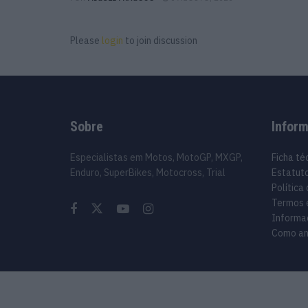
Please
login
to join discussion
Sobre
Infor
Especialistas em Motos, MotoGP, MXGP,
Ficha té
Enduro, SuperBikes, Motocross, Trial
Estatuto
Política
Termos 
Informa
Como an