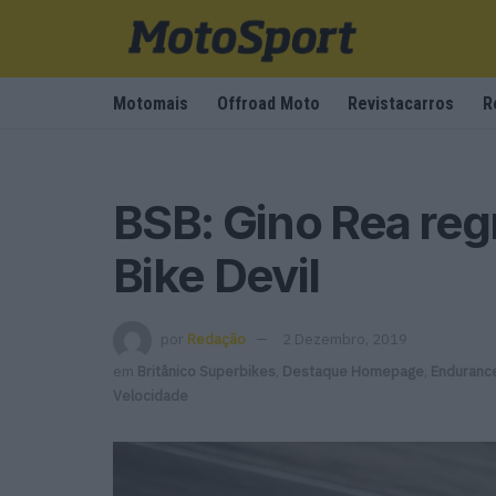
Motomais
Offroad Moto
Revistacarros
R
BSB: Gino Rea reg
Bike Devil
por
Redação
2 Dezembro, 2019
em
Britânico Superbikes
,
Destaque Homepage
,
Enduranc
Velocidade