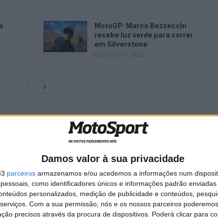
a
MotoGP: Marco Bezzecchi
recebe luz verde para correr
em Silverstone
6 AGOSTO, 2026
r regressar ao BSB a tempo inteiro em 2020 com a
ssar na equipa como substituto de última hora em
pontos imediatamente, é ótimo ser recompensado com
emporada”,
disse Rea.
Damos valor à sua privacidade
33
parceiros
armazenamos e/ou acedemos a informações num dispositi
r a todas as corridas em que eu deveria estar, mas
essoais, como identificadores únicos e informações padrão enviadas 
conteúdos personalizados, medição de publicidade e conteúdos, pesqui
irigindo a equipa R4R Superstock e competindo no
serviços.
Com a sua permissão, nós e os nossos parceiros poderemos 
-me ainda mais determinado e com fome de voltar a
ção precisos através da procura de dispositivos. Poderá clicar para co