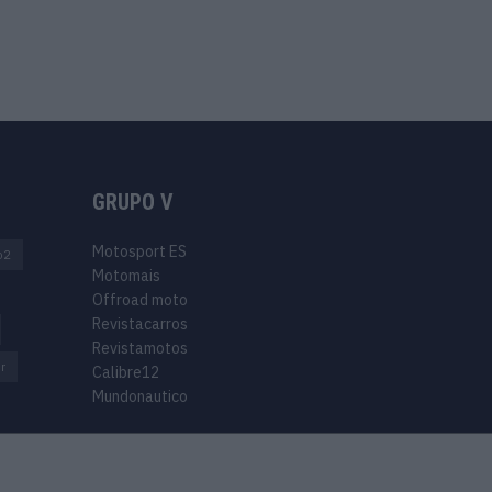
GRUPO V
Motosport ES
o2
Motomais
Offroad moto
Revistacarros
Revistamotos
r
Calibre12
Mundonautico