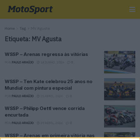
Home
Tag
MV Agusta
Etiqueta:
MV Agusta
WSSP – Arenas regressa às vitórias
POR
PAULO ARAÚJO
14 JUNHO, 2026
0
WSSP – Ten Kate celebrou 25 anos no
Mundial com pintura especial
POR
PAULO ARAÚJO
20 ABRIL, 2026
0
WSSP – Philipp Oettl vence corrida
encurtada
POR
PAULO ARAÚJO
19 ABRIL, 2026
0
WSSP – Arenas em primeira vitória nas