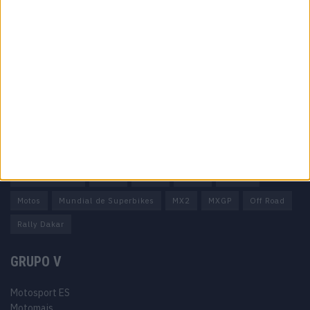
Informação importante
Ficha técnica
Estatuto editorial
Política de privacidade
Termos e condições
Informação Legal
Como anunciar
Tags
Miguel Oliveira
Motas
Moto2
Moto3
MotoGP
Motos
Mundial de Superbikes
MX2
MXGP
Off Road
Rally Dakar
GRUPO V
Motosport ES
Motomais