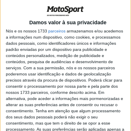
SSP
POR
PAULO ARAÚJO
22 FEVEREIRO, 2026
0
WSSP – Masia conquista vitória enquanto
Damos valor à sua privacidade
Bayliss garante pódio de sonho em casa
Nós e os nossos 1733
parceiros
armazenamos e/ou acedemos
POR
PAULO ARAÚJO
21 FEVEREIRO, 2026
0
a informações num dispositivo, como cookies, e processamos
dados pessoais, como identificadores únicos e informações
WSSP Austrália- Masia na pole à frente
padrão enviadas por um dispositivo para publicidade e
do herói local Bayliss
conteúdos personalizados, medição de publicidade e
POR
PAULO ARAÚJO
20 FEVEREIRO, 2026
0
conteúdos, pesquisa de audiências e desenvolvimento de
serviços.
Com a sua permissão, nós e os nossos parceiros
SSP, Jerez – Superpole para Casadei na
poderemos usar identificação e dados de geolocalização
MV Agusta
precisos através da procura de dispositivos. Poderá clicar para
POR
PAULO ARAÚJO
17 OUTUBRO, 2025
0
consentir o processamento por nossa parte e pela parte dos
nossos 1733 parceiros, conforme descrito acima. Em
SSP – Ação de SSP regressa para as
alternativa, pode aceder a informações mais pormenorizadas e
quatro últimas rondas
alterar as suas preferências antes de consentir ou recusar o
consentimento.
Tenha em atenção que algum processamento
POR
PAULO ARAÚJO
3 SETEMBRO, 2025
0
dos seus dados pessoais poderá não exigir o seu
MV Agusta Superveloce 1000 Serie Oro recebe prémio
consentimento, mas que tem o direito de se opor a esse
Good Desing 2024 pelo The Chicado Athenaeum
processamento. As suas preferências serão aplicadas apenas a