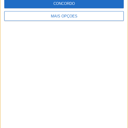
CONCORDO
MAIS OPÇÕES
Artigos relacionados
MotoGP: Jorge Martín não dá hipóteses e
vence Sprint marcada pelo domínio da
Aprilia
POR
MIGUEL FRAGOSO
8 AGOSTO, 2026