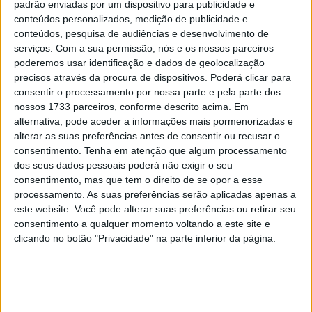
ser o melhor tirando a etapa desta segunda feira na nona
padrão enviadas por um dispositivo para publicidade e
conteúdos personalizados, medição de publicidade e
posição a 13m10s do vencedor, enquanto António Maio
conteúdos, pesquisa de audiências e desenvolvimento de
(Yamaha), que faz a sua estreia na prova marroquina, foi
serviços.
Com a sua permissão, nós e os nossos parceiros
12º a 22m34s do primeiro e Mário Patrão (KTM) 13º a
poderemos usar identificação e dados de geolocalização
22m57s.
precisos através da procura de dispositivos. Poderá clicar para
consentir o processamento por nossa parte e pela parte dos
nossos 1733 parceiros, conforme descrito acima. Em
Artigos relacionados
alternativa, pode aceder a informações mais pormenorizadas e
alterar as suas preferências antes de consentir ou recusar o
MotoGP: Jorge Martín não dá hipóteses e
consentimento.
Tenha em atenção que algum processamento
vence Sprint marcada pelo domínio da
dos seus dados pessoais poderá não exigir o seu
Aprilia
consentimento, mas que tem o direito de se opor a esse
8 AGOSTO, 2026
processamento. As suas preferências serão aplicadas apenas a
este website. Você pode alterar suas preferências ou retirar seu
MotoGP: Jack Miller prepara adeus após 16
consentimento a qualquer momento voltando a este site e
temporadas nos Grandes Prémios
clicando no botão "Privacidade" na parte inferior da página.
8 AGOSTO, 2026