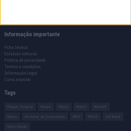
Motocross, Trial
Informação importante
Ficha técnica
Estatuto editorial
Política de privacidade
Termos e condições
Informação Legal
Como anunciar
Tags
Miguel Oliveira
Motas
Moto2
Moto3
MotoGP
Motos
Mundial de Superbikes
MX2
MXGP
Off Road
Rally Dakar