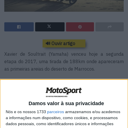
🔊 Ouvir artigo
Xavier de Soultrait (Yamaha) venceu hoje a segunda
etapa do 2017, uma tirada de 188km onde apareceram
as primeiras areias do deserto de Marrocos.
O piloto francês da Yamaha relegou para a segunda
posição Gerard Farres (KTM) que gastou mais 4 minutos,
enquanto Alessandro Botturi (Yamaha), repetiu o terceiro
lugar da véspera a 7m03s do vencedor desta segunda
Damos valor à sua privacidade
etapa.
Nós e os nossos 1733
parceiros
armazenamos e/ou acedemos
a informações num dispositivo, como cookies, e processamos
Entre os portugueses, Joaquim Rodrigues (Hero) voltou a
dados pessoais, como identificadores únicos e informações