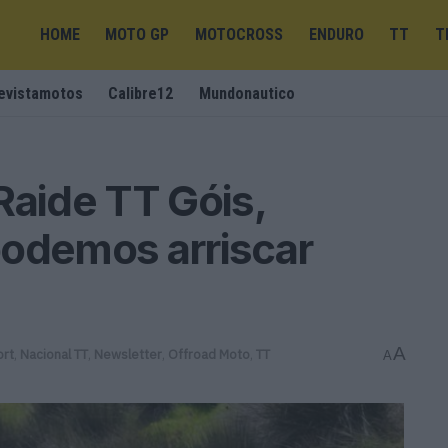
HOME
MOTO GP
MOTOCROSS
ENDURO
TT
T
evistamotos
Calibre12
Mundonautico
Raide TT Góis,
podemos arriscar
A
rt
,
Nacional TT
,
Newsletter
,
Offroad Moto
,
TT
A