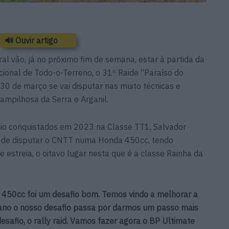
🔊 Ouvir artigo
l vão, já no próximo fim de semana, estar à partida da
onal de Todo-o-Terreno, o 31º Raide “Paraíso do
30 de março se vai disputar nas muito técnicas e
Pampilhosa da Serra e Arganil.
dio conquistados em 2023 na Classe TT1, Salvador
o de disputar o CNTT numa Honda 450cc, tendo
 estreia, o oitavo lugar nesta que é a classe Rainha da
a 450cc foi um desafio bom. Temos vindo a melhorar a
e ano o nosso desafio passa por darmos um passo mais
afio, o rally raid. Vamos fazer agora o BP Ultimate