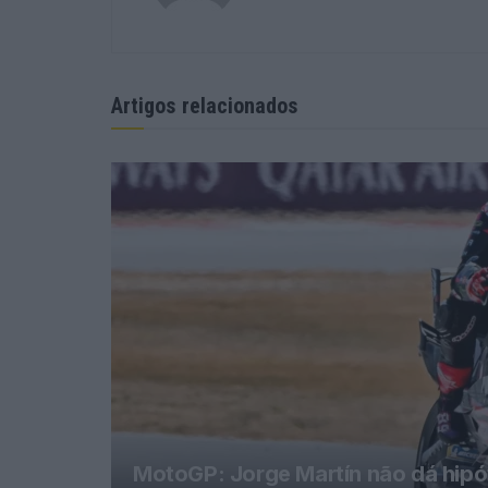
Artigos relacionados
MotoGP: Jorge Martín não dá hipó