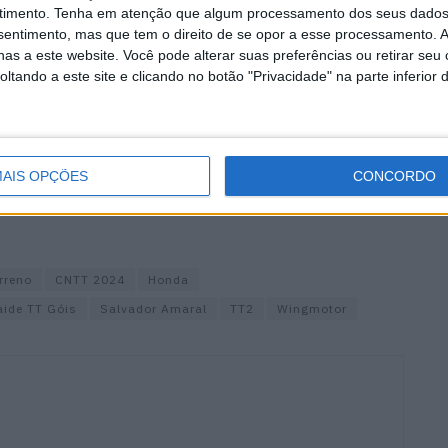
timento.
Tenha em atenção que algum processamento dos seus dados
nsentimento, mas que tem o direito de se opor a esse processamento. A
rreno” é uma competição organizada pelo Góis Moto
as a este website. Você pode alterar suas preferências ou retirar seu
 pilotos terão pela frente um prólogo com 2,5 km
tando a este site e clicando no botão "Privacidade" na parte inferior 
om cerca de 250 km cronometrados. A prova termina no
m cronometrados de SS2.
AIS OPÇÕES
CONCORDO
rreno
CNTT 2024
Honda
aide TT Góis
Salvador Amaral
TT2
Wingmotor