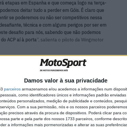
erá etapas em Espanha e que começa logo na terça-
ão podemos deitar tudo a perder em Góis. É claro que
sentir se poderemos ou não ser competitivos nessa
 desafiante, técnica e com alguns perigos por ser em
este desafio para nós, sabendo que não podemos
 do ACP aí à porta
”, salienta o piloto da Wingmotor
n não dá
MotoGP: Jack Miller prepara
Damos valor à sua privacidade
rint
adeus após 16 temporadas
o da
nos Grandes Prémios
33
parceiros
armazenamos e/ou acedemos a informações num dispositi
essoais, como identificadores únicos e informações padrão enviadas 
8 AGOSTO, 2026
conteúdos personalizados, medição de publicidade e conteúdos, pesqui
serviços.
Com a sua permissão, nós e os nossos parceiros poderemos 
ção precisos através da procura de dispositivos. Poderá clicar para co
ossa parte e pela parte dos nossos 1733 parceiros, conforme descrit
eder a informações mais pormenorizadas e alterar as suas preferência