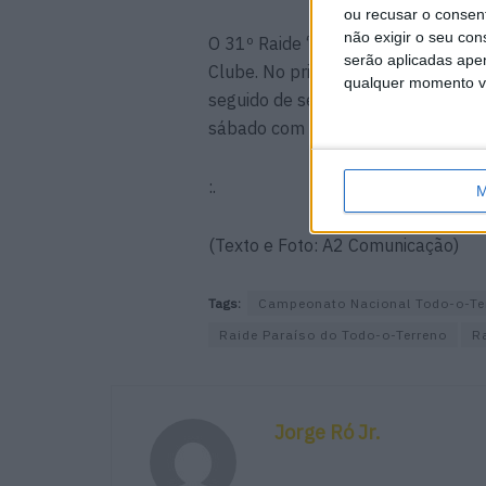
ou recusar o consen
não exigir o seu co
O 31º Raide “Paraíso do Todo-o-Te
serão aplicadas apen
Clube. No primeiro dia de prova os
qualquer momento vol
seguido de setor seletivo (SS1) c
sábado com a realização dos 75 k
:.
M
(Texto e Foto: A2 Comunicação)
Tags:
Campeonato Nacional Todo-o-Te
Raide Paraíso do Todo-o-Terreno
R
Jorge Ró Jr.