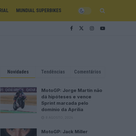
RIAL
MUNDIAL SUPERBIKES
Novidades
Tendências
Comentários
MotoGP: Jorge Martín não
dá hipóteses e vence
Sprint marcada pelo
domínio da Aprilia
8 AGOSTO, 2026
MotoGP: Jack Miller