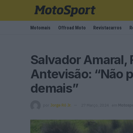
Motomais
Offroad Moto
Revistacarros
R
Salvador Amaral, 
Antevisão: “Não 
demais”
por
Jorge Ró Jr.
27 Março, 2024
em
Motospo