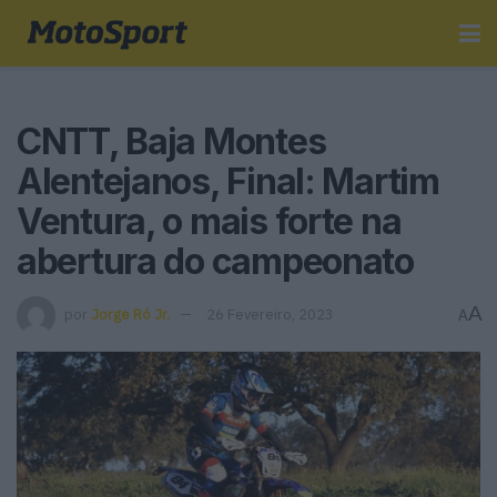
CNTT, Baja Montes
Alentejanos, Final: Martim
Ventura, o mais forte na
abertura do campeonato
A
por
Jorge Ró Jr.
26 Fevereiro, 2023
A