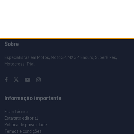
6 AGOSTO, 2026
Sobre
Especialistas em Motos, MotoGP, MXGP, Enduro, SuperBikes,
Motocross, Trial
Informação importante
Ficha técnica
Estatuto editorial
Política de privacidade
Termos e condições