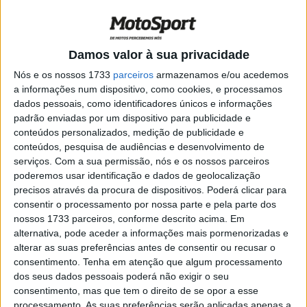
abrandar o ritmo no primeiro setor seletivo, o Major da
GNR
entrou ao ataque e liderou grande parte
da última
etapa. No entanto, Ventura impôs um
ritmo diabólico nos
Damos valor à sua privacidade
últimos 20 km
e surpreendeu o 7 vezes campeão
Nós e os nossos 1733
parceiros
armazenamos e/ou acedemos
absoluto de TT,
vencendo a tirada
!
a informações num dispositivo, como cookies, e processamos
dados pessoais, como identificadores únicos e informações
Artigos relacionados
padrão enviadas por um dispositivo para publicidade e
conteúdos personalizados, medição de publicidade e
conteúdos, pesquisa de audiências e desenvolvimento de
MotoGP: Iker Lecuona ambiciona Top 10 em
serviços.
Com a sua permissão, nós e os nossos parceiros
Silverstone
poderemos usar identificação e dados de geolocalização
6 AGOSTO, 2026
precisos através da procura de dispositivos. Poderá clicar para
consentir o processamento por nossa parte e pela parte dos
MotoGP: Marco Bezzecchi recebe luz verde
nossos 1733 parceiros, conforme descrito acima. Em
para correr em Silverstone
alternativa, pode aceder a informações mais pormenorizadas e
6 AGOSTO, 2026
alterar as suas preferências antes de consentir ou recusar o
consentimento.
Tenha em atenção que algum processamento
dos seus dados pessoais poderá não exigir o seu
consentimento, mas que tem o direito de se opor a esse
processamento. As suas preferências serão aplicadas apenas a