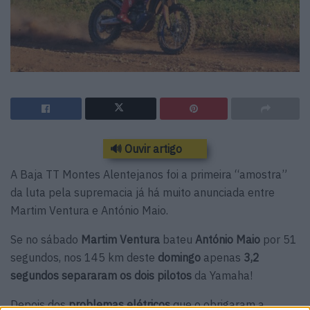
🔊 Ouvir artigo
A Baja TT Montes Alentejanos foi a primeira “amostra”
da luta pela supremacia já há muito anunciada entre
Martim Ventura e António Maio.
Se no sábado
Martim Ventura
bateu
António Maio
por 51
segundos, nos 145 km deste
domingo
apenas
3,2
segundos separaram os dois pilotos
da Yamaha!
Depois dos
problemas elétricos
que o obrigaram a