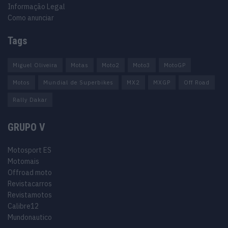
Informação Legal
Como anunciar
Tags
Miguel Oliveira
Motas
Moto2
Moto3
MotoGP
Motos
Mundial de Superbikes
MX2
MXGP
Off Road
Rally Dakar
GRUPO V
Motosport ES
Motomais
Offroad moto
Revistacarros
Revistamotos
Calibre12
Mundonautico