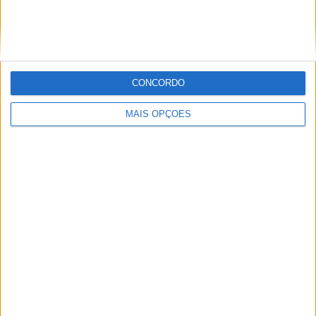
CONCORDO
MAIS OPÇÕES
Classificação Final da Baja TT Montes Alentejanos
:.
(Foto: A2 Comunicação)
Tags:
António Maio
Baja TT Montes Alentejanos
Bernardo Megre
Campeonato Nacional Todo-o-Terreno