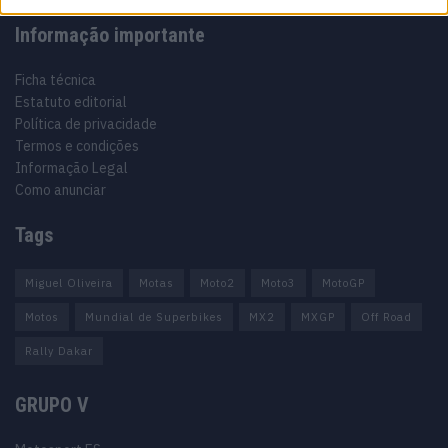
Informação importante
Ficha técnica
Estatuto editorial
Política de privacidade
Termos e condições
Informação Legal
Como anunciar
Tags
Miguel Oliveira
Motas
Moto2
Moto3
MotoGP
Motos
Mundial de Superbikes
MX2
MXGP
Off Road
Rally Dakar
GRUPO V