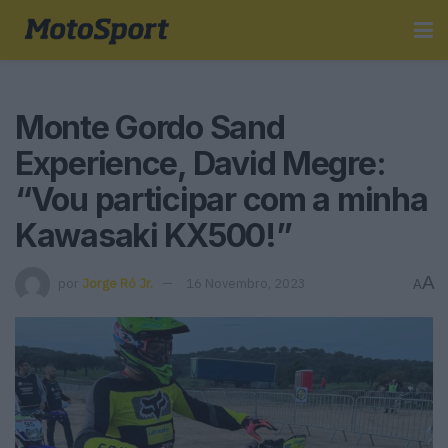
Monte Gordo Sand
Experience, David Megre:
“Vou participar com a minha
Kawasaki KX500!”
A
por
Jorge Ró Jr.
16 Novembro, 2023
A