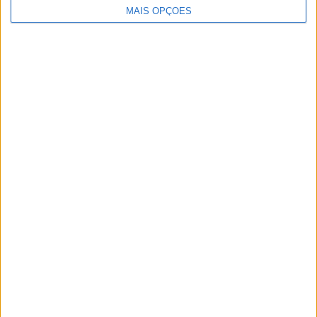
MAIS OPÇÕES
Artigos relacionados
MotoGP: Iker Lecuona ambiciona Top 10 em
Silverstone
POR
MIGUEL FRAGOSO
6 AGOSTO, 2026