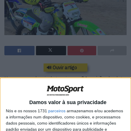
🔊 Ouvir artigo
Uma semana depois de terminar ne
2.ª posição
absoluta
na
Taça do Mundo de Bajas
no Dubai,
David Megre
vai
participar este fim-de-semana na
Monte Gordo Sand
Experience
.
Damos valor à sua privacidade
Nós e os nossos 1731
parceiros
armazenamos e/ou acedemos
Num evento inédito em Portugal, esta será a derradeira
a informações num dispositivo, como cookies, e processamos
ronda da
Taça do Mundo de Corridas em Areia
e o
dados pessoais, como identificadores únicos e informações
veterano vai aproveitar para competir na
500cc 2T
com
padrão enviadas por um dispositivo para publicidade e