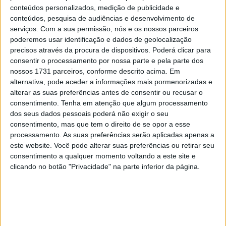
conteúdos personalizados, medição de publicidade e
a qual participou na última Baja Portalegre.
conteúdos, pesquisa de audiências e desenvolvimento de
serviços.
Com a sua permissão, nós e os nossos parceiros
“
Sempre gostei de ver este tipo de prova e, quando era
poderemos usar identificação e dados de geolocalização
mais novo, sempre quis fazer o Enduro de Touquet mas
precisos através da procura de dispositivos. Poderá clicar para
nunca tive oportunidade
” disse-nos o piloto da Kawasaki.
consentir o processamento por nossa parte e pela parte dos
nossos 1731 parceiros, conforme descrito acima. Em
Artigos relacionados
alternativa, pode aceder a informações mais pormenorizadas e
alterar as suas preferências antes de consentir ou recusar o
consentimento.
Tenha em atenção que algum processamento
MotoGP: Iker Lecuona ambiciona Top 10 em
dos seus dados pessoais poderá não exigir o seu
Silverstone
consentimento, mas que tem o direito de se opor a esse
6 AGOSTO, 2026
processamento. As suas preferências serão aplicadas apenas a
este website. Você pode alterar suas preferências ou retirar seu
MotoGP: Marco Bezzecchi recebe luz verde
consentimento a qualquer momento voltando a este site e
para correr em Silverstone
clicando no botão "Privacidade" na parte inferior da página.
6 AGOSTO, 2026