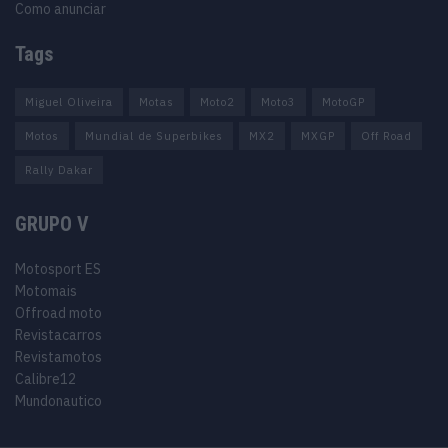
Como anunciar
Tags
Miguel Oliveira
Motas
Moto2
Moto3
MotoGP
Motos
Mundial de Superbikes
MX2
MXGP
Off Road
Rally Dakar
GRUPO V
Motosport ES
Motomais
Offroad moto
Revistacarros
Revistamotos
Calibre12
Mundonautico