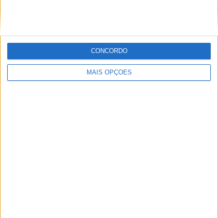
Troféu Yamaha com jornada animada em
Rio Maior
POR
PAULO ARAÚJO
24 JUNHO, 2026
CONCORDO
MAIS OPÇÕES
TT: Martim Ventura conquista o Desafio Ruta 40 e
assume a liderança do Mundial Rally2
POR
MIGUEL FRAGOSO
2 JUNHO, 2026