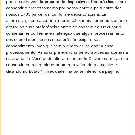
precisos através da procura de dispositivos. Poderá clicar para
consentir o processamento por nossa parte e pela parte dos
nossos 1733 parceiros, conforme descrito acima. Em
alternativa, pode aceder a informações mais pormenorizadas e
alterar as suas preferências antes de consentir ou recusar o
🔊 Ouvir artigo
consentimento.
Tenha em atenção que algum processamento
A Yamaha Racing já esteve a fazer o shakedown da sua
dos seus dados pessoais poderá não exigir o seu
consentimento, mas que tem o direito de se opor a esse
WR 450F, moto com que Hélder Rodrigues vai tentar
processamento. As suas preferências serão aplicadas apenas a
regressar ao pódio no Dakar. A equipa confiou no piloto
este website. Você pode alterar suas preferências ou retirar seu
português o desenvolvimento da moto para o Dakar e a
consentimento a qualquer momento voltando a este site e
partir de amanhã começam a fazer ouvir-se os motores
clicando no botão "Privacidade" na parte inferior da página.
na grande maratona. Com uma moto feita à sua medida,
resta aguardar pelo que consegue fazer Hélder
Rodrigues, que terá a seu lado Alessandro Botturi.