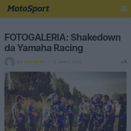
FOTOGALERIA: Shakedown
da Yamaha Racing
A
por
José Abreu
1 Janeiro, 2016
A