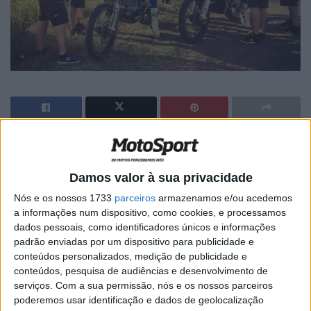
Artigos relacionados
Damos valor à sua privacidade
Troféu Yamaha com jornada animada em
Nós e os nossos 1733
parceiros
armazenamos e/ou acedemos
Rio Maior
a informações num dispositivo, como cookies, e processamos
24 JUNHO, 2026
dados pessoais, como identificadores únicos e informações
padrão enviadas por um dispositivo para publicidade e
TT: Martim Ventura conquista o Desafio
conteúdos personalizados, medição de publicidade e
Ruta 40 e assume a liderança do Mundial
conteúdos, pesquisa de audiências e desenvolvimento de
Rally2
serviços.
Com a sua permissão, nós e os nossos parceiros
2 JUNHO, 2026
poderemos usar identificação e dados de geolocalização